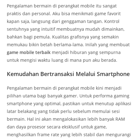
Pengalaman bermain di perangkat mobile itu sangat
praktis dan personal. Aku bisa menikmati game favorit
kapan saja, langsung dari genggaman tangan. Kontrol
sentuhnya yang intuitif membuatnya mudah dimainkan,
bahkan bagi pemula. Kualitas grafisnya yang semakin
memukau bikin betah berlama-lama. Inilah yang membuat
game mobile terbaik
menjadi hiburan yang sempurna
untuk mengisi waktu luang di mana pun aku berada.
Kemudahan Bertransaksi Melalui Smartphone
Pengalaman bermain di perangkat mobile kini menjadi
pilihan utama bagi banyak gamer. Untuk performa gaming
smartphone yang optimal, pastikan untuk menutup aplikasi
latar belakang yang tidak perlu sebelum memulai sesi
bermain. Hal ini akan mengalokasikan lebih banyak RAM
dan daya prosesor secara eksklusif untuk game,
menghasilkan frame rate yang lebih stabil dan mengurangi