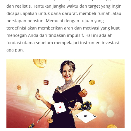
dan realistis. Tentukan jangka waktu dan target yang ingin
dicapai, apakah untuk dana darurat, membeli rumah, atau
persiapan pensiun. Memulai dengan tujuan yang
terdefinisi akan memberikan arah dan motivasi yang kuat,
mencegah Anda dari tindakan impulsif. Hal ini adalah
fondasi utama sebelum mempelajari instrumen investasi
apa pun.