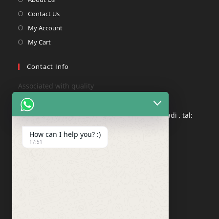
a
in
Opens
Contact Us
new
a
in
Opens
My Account
tab
new
a
in
Opens
My Cart
tab
new
a
in
tab
new
a
Contact Info
tab
new
Associated with quality
tab
Address:
Nepatgaon road , Nagane Vasti, ozewadi , tal:
pandharpur dist: solapur , 413304
How can I help you? :)
Phone:
17:51
8408021854
Opens
Mobile:
in
8830831963​
your
Opens
application
Email:
in
Opens
info@qualitycashew.in
your
in