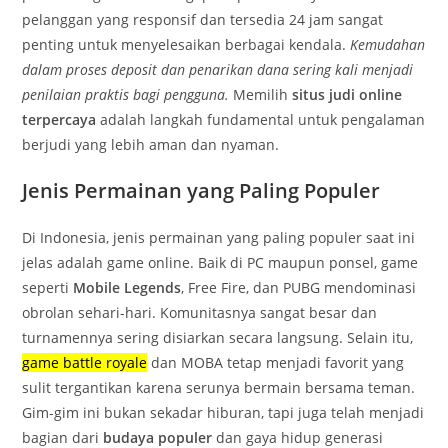
pelanggan yang responsif dan tersedia 24 jam sangat
penting untuk menyelesaikan berbagai kendala.
Kemudahan
dalam proses deposit dan penarikan dana sering kali menjadi
penilaian praktis bagi pengguna.
Memilih
situs judi online
terpercaya
adalah langkah fundamental untuk pengalaman
berjudi yang lebih aman dan nyaman.
Jenis Permainan yang Paling Populer
Di Indonesia, jenis permainan yang paling populer saat ini
jelas adalah game online. Baik di PC maupun ponsel, game
seperti
Mobile Legends
, Free Fire, dan PUBG mendominasi
obrolan sehari-hari. Komunitasnya sangat besar dan
turnamennya sering disiarkan secara langsung. Selain itu,
game battle royale
dan MOBA tetap menjadi favorit yang
sulit tergantikan karena serunya bermain bersama teman.
Gim-gim ini bukan sekadar hiburan, tapi juga telah menjadi
bagian dari
budaya populer
dan gaya hidup generasi