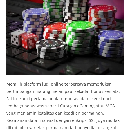
Memilih
platform judi online terpercaya
memerlukan
pertimbangan matang melampaui sekadar bonus semata.
Faktor kunci pertama adalah reputasi dan lisensi dari
lembaga pengawas seperti Curaçao eGaming atau MGA,
yang menjamin legalitas dan keadilan permainan.
Keamanan data finansial dengan enkripsi SSL juga mutlak,
diikuti oleh varietas permainan dari penyedia perangkat