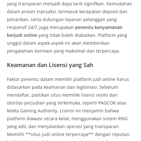
yang transparan menjadi daya tarik signifikan. Kemudahan
dalam proses transaksi, termasuk kecepatan deposit dan
penarikan, serta dukungan layanan pelanggan yang
responsif 24/7, juga merupakan
penentu kenyamanan
berjudi online
yang tidak boleh diabaikan. Platform yang
unggul dalam aspek-aspek ini akan memberikan
pengalaman bermain yang maksimal dan terpercaya.
Keamanan dan Lisensi yang Sah
Faktor penentu dalam memilih platform judi online harus
didasarkan pada keamanan dan legitimasi. Sebelum
mendaftar, pastikan situs memiliki lisensi resmi dari
otoritas perjudian yang terkemuka, seperti PAGCOR atau
Malta Gaming Authority. Lisensi ini menjamin bahwa
platform diawasi secara ketat, menggunakan sistem RNG
yang adil, dan menjalankan operasi yang transparan.
Memilih **situs judi online terpercaya** dengan reputasi