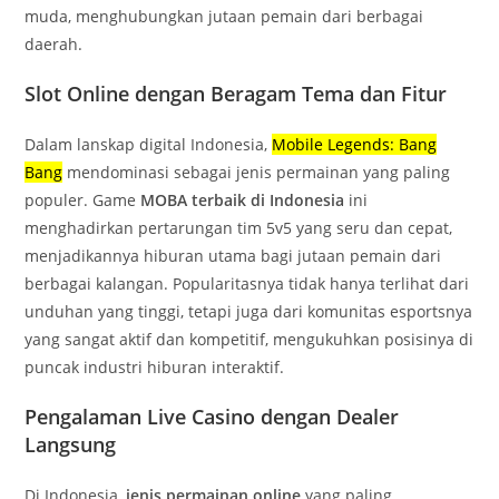
muda, menghubungkan jutaan pemain dari berbagai
daerah.
Slot Online dengan Beragam Tema dan Fitur
Dalam lanskap digital Indonesia,
Mobile Legends: Bang
Bang
mendominasi sebagai jenis permainan yang paling
populer. Game
MOBA terbaik di Indonesia
ini
menghadirkan pertarungan tim 5v5 yang seru dan cepat,
menjadikannya hiburan utama bagi jutaan pemain dari
berbagai kalangan. Popularitasnya tidak hanya terlihat dari
unduhan yang tinggi, tetapi juga dari komunitas esportsnya
yang sangat aktif dan kompetitif, mengukuhkan posisinya di
puncak industri hiburan interaktif.
Pengalaman Live Casino dengan Dealer
Langsung
Di Indonesia,
jenis permainan online
yang paling