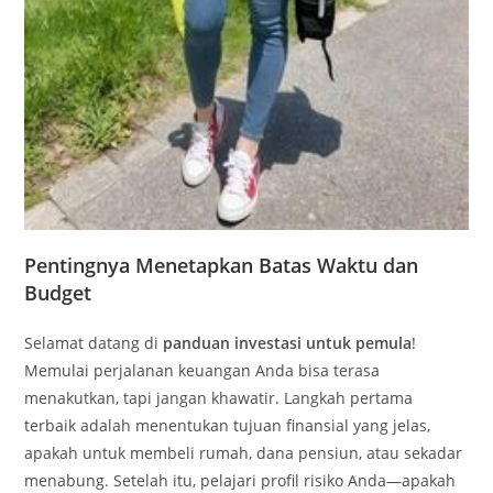
Pentingnya Menetapkan Batas Waktu dan
Budget
Selamat datang di
panduan investasi untuk pemula
!
Memulai perjalanan keuangan Anda bisa terasa
menakutkan, tapi jangan khawatir. Langkah pertama
terbaik adalah menentukan tujuan finansial yang jelas,
apakah untuk membeli rumah, dana pensiun, atau sekadar
menabung. Setelah itu, pelajari profil risiko Anda—apakah