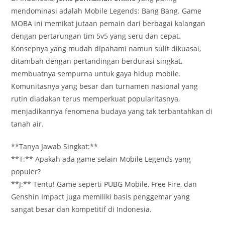
mendominasi adalah Mobile Legends: Bang Bang. Game
MOBA ini memikat jutaan pemain dari berbagai kalangan
dengan pertarungan tim 5v5 yang seru dan cepat.
Konsepnya yang mudah dipahami namun sulit dikuasai,
ditambah dengan pertandingan berdurasi singkat,
membuatnya sempurna untuk gaya hidup mobile.
Komunitasnya yang besar dan turnamen nasional yang
rutin diadakan terus memperkuat popularitasnya,
menjadikannya fenomena budaya yang tak terbantahkan di
tanah air.
**Tanya Jawab Singkat:**
**T:** Apakah ada game selain Mobile Legends yang
populer?
**J:** Tentu! Game seperti PUBG Mobile, Free Fire, dan
Genshin Impact juga memiliki basis penggemar yang
sangat besar dan kompetitif di Indonesia.