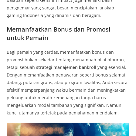
balapan seperti Genshin Impact juga memiliki basis
penggemar yang sangat besar, menciptakan lanskap
gaming Indonesia yang dinamis dan beragam.
Memanfaatkan Bonus dan Promosi
untuk Pemain
Bagi pemain yang cerdas, memanfaatkan bonus dan
promosi bukan sekadar tentang menambah nilai hiburan,
tetapi sebuah
strategi manajemen bankroll
yang esensial.
Dengan memanfaatkan penawaran seperti bonus selamat
datang, putaran gratis, atau program loyalitas, Anda secara
efektif memperpanjang waktu bermain dan meningkatkan
peluang untuk meraih kemenangan tanpa harus
mengeluarkan modal tambahan yang signifikan. Namun,
kunci utamanya terletak pada pemahaman mendalam.