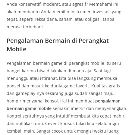
Anda konservatif, moderat, atau agresif? Memahami ini
akan membantu Anda memilih instrumen investasi yang
tepat, seperti reksa dana, saham, atau obligasi, tanpa
merasa terbebani.
Pengalaman Bermain di Perangkat
Mobile
Pengalaman bermain game di perangkat mobile itu seru
banget karena bisa dilakukan di mana aja. Saat lagi
menunggu atau istirahat, kita bisa langsung membuka
ponsel dan masuk ke dunia game favorit. Kualitas grafis
dan gameplay-nya sekarang juga sudah sangat maju,
hampir menyamai konsol. Hal ini membuat
pengalaman
bermain game mobile
semakin imersif dan menyenangkan.
Kontrol sentuhnya yang intuitif membuat kita cepat mahir,
dan notifikasi untuk event khusus bikin kita selalu ingin
kembali main. Sangat cocok untuk mengisi waktu luang