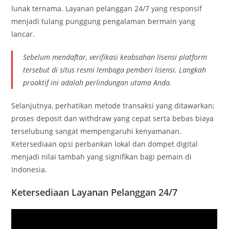
lunak ternama. Layanan pelanggan 24/7 yang responsif
menjadi tulang punggung pengalaman bermain yang
lancar.
Sebelum mendaftar, verifikasi keabsahan lisensi platform
tersebut di situs resmi lembaga pemberi lisensi. Langkah
proaktif ini adalah perlindungan utama Anda.
Selanjutnya, perhatikan metode transaksi yang ditawarkan;
proses deposit dan withdraw yang cepat serta bebas biaya
terselubung sangat mempengaruhi kenyamanan.
Ketersediaan opsi perbankan lokal dan dompet digital
menjadi nilai tambah yang signifikan bagi pemain di
Indonesia.
Ketersediaan Layanan Pelanggan 24/7