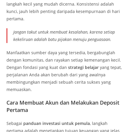
langkah kecil yang mudah dicerna. Konsistensi adalah
kunci, jauh lebih penting daripada kesempurnaan di hari
pertama.
Jangan takut untuk membuat kesalahan, karena setiap
kekeliruan adalah batu pijakan menuju penguasaan.
Manfaatkan sumber daya yang tersedia, bergabunglah
dengan komunitas, dan rayakan setiap kemenangan kecil.
Dengan fondasi yang kuat dan
strategi belajar
yang tepat,
perjalanan Anda akan berubah dari yang awalnya
membingungkan menjadi sebuah cerita sukses yang
memuaskan.
Cara Membuat Akun dan Melakukan Deposit
Pertama
Sebagai
panduan investasi untuk pemula
, langkah
pertama adalah menetapkan tujuan keuangan yang jelas