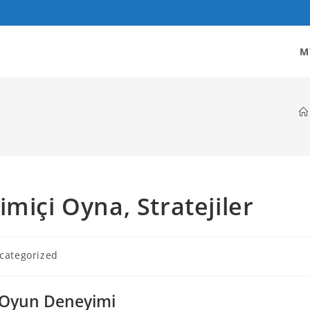
M
miçi Oyna, Stratejiler
categorized
ry:
e Oyun Deneyimi