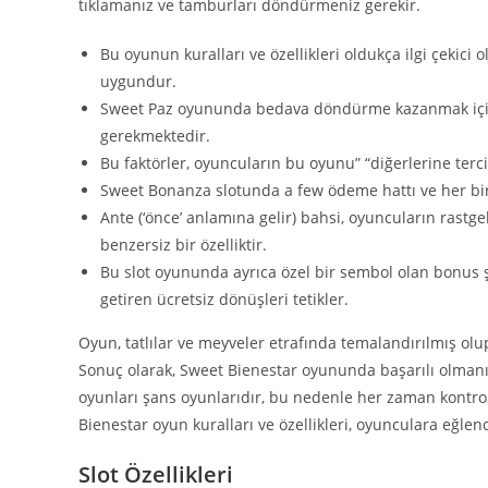
tıklamanız ve tamburları döndürmeniz gerekir.
Bu oyunun kuralları ve özellikleri oldukça ilgi çekici
uygundur.
Sweet Paz oyununda bedava döndürme kazanmak için,
gerekmektedir.
Bu faktörler, oyuncuların bu oyunu” “diğerlerine tercih
Sweet Bonanza slotunda a few ödeme hattı ve her biri
Ante (‘önce’ anlamına gelir) bahsi, oyuncuların rast
benzersiz bir özelliktir.
Bu slot oyununda ayrıca özel bir sembol olan bonus
getiren ücretsiz dönüşleri tetikler.
Oyun, tatlılar ve meyveler etrafında temalandırılmış olup
Sonuç olarak, Sweet Bienestar oyununda başarılı olmanı
oyunları şans oyunlarıdır, bu nedenle her zaman kontrol
Bienestar oyun kuralları ve özellikleri, oyunculara eğlen
Slot Özellikleri