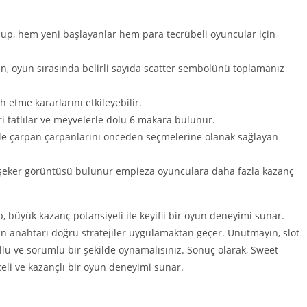
 olup, hem yeni başlayanlar hem para tecrübeli oyuncular için
 oyun sırasında belirli sayıda scatter sembolünü toplamanız
 etme kararlarını etkileyebilir.
 tatlılar ve meyvelerle dolu 6 makara bulunur.
gele çarpan çarpanlarını önceden seçmelerine olanak sağlayan
 şeker görüntüsü bulunur empieza oyunculara daha fazla kazanç
, büyük kazanç potansiyeli ile keyifli bir oyun deneyimi sunar.
n anahtarı doğru stratejiler uygulamaktan geçer. Unutmayın, slot
lü ve sorumlu bir şekilde oynamalısınız. Sonuç olarak, Sweet
celi ve kazançlı bir oyun deneyimi sunar.