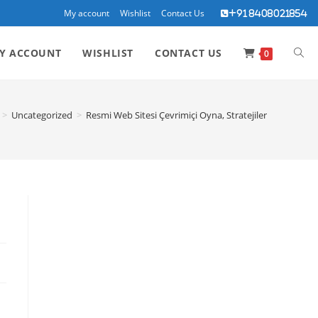
My account
Wishlist
Contact Us
+91 8408021854
TOG
Y ACCOUNT
WISHLIST
CONTACT US
0
WEBS
>
Uncategorized
>
Resmi Web Sitesi Çevrimiçi Oyna, Stratejiler
SEA