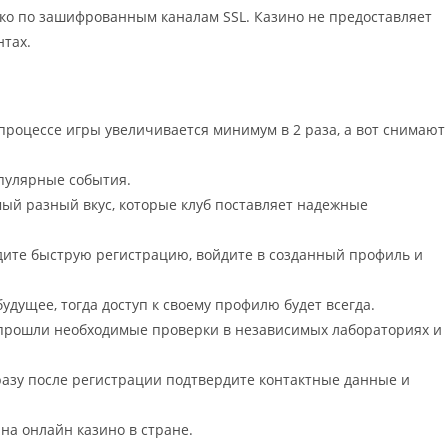
ько по зашифрованным каналам SSL. Казино не предоставляет
нтах.
процессе игры увеличивается минимум в 2 раза, а вот снимают
пулярные события.
мый разный вкус, которые клуб поставляет надежные
йдите быструю регистрацию, войдите в созданный профиль и
удущее, тогда доступ к своему профилю будет всегда.
 прошли необходимые проверки в независимых лабораториях и
разу после регистрации подтвердите контактные данные и
на онлайн казино в стране.