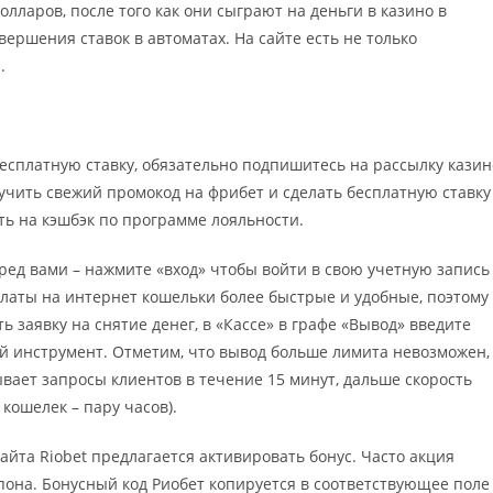
олларов, после того как они сыграют на деньги в казино в
ершения ставок в автоматах. На сайте есть не только
.
бесплатную ставку, обязательно подпишитесь на рассылку казин
лучить свежий промокод на фрибет и сделать бесплатную ставку
ать на кэшбэк по программе лояльности.
ред вами – нажмите «вход» чтобы войти в свою учетную запись
платы на интернет кошельки более быстрые и удобные, поэтому
ь заявку на снятие денег, в «Кассе» в графе «Вывод» введите
 инструмент. Отметим, что вывод больше лимита невозможен,
ывает запросы клиентов в течение 15 минут, дальше скорость
 кошелек – пару часов).
та Riobet предлагается активировать бонус. Часто акция
она. Бонусный код Риобет копируется в соответствующее поле