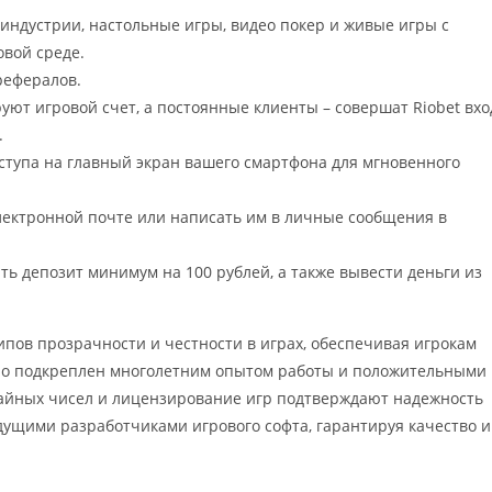
индустрии, настольные игры, видео покер и живые игры с
вой среде.
рефералов.
ют игровой счет, а постоянные клиенты – совершат Riobet вхо
.
оступа на главный экран вашего смартфона для мгновенного
электронной почте или написать им в личные сообщения в
ь депозит минимум на 100 рублей, а также вывести деньги из
пов прозрачности и честности в играх, обеспечивая игрокам
но подкреплен многолетним опытом работы и положительными
чайных чисел и лицензирование игр подтверждают надежность
дущими разработчиками игрового софта, гарантируя качество и