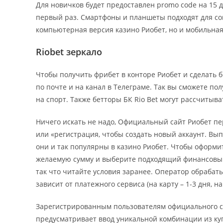
Для новичков будет предоставлен promo code на 15 д
первый раз. Смартфоны и планшеты подходят для сов
компьютерная версия казино Риобет, но и мобильная
Riobet зеркало
Чтобы получить фрибет в конторе Риобет и сделать 
по почте и на канал в Телеграме. Так вы сможете по
на спорт. Также бетторы БК Rio Bet могут рассчитыв
Ничего искать не надо, Официальный сайт Риобет пе
или «регистрация, чтобы создать новый аккаунт. Вы
они и так популярны в казино Риобет. Чтобы оформит
желаемую сумму и выберите подходящий финансовый
так что читайте условия заранее. Оператор обрабат
зависит от платежного сервиса (на карту – 1-3 дня, на
Зарегистрированным пользователям официального сай
предусматривает ввод уникальной комбинации из куп