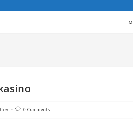
M
-kasino
Post
ther
0 Comments
gory:
comments: