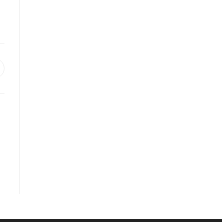
pens
n
ew
indow