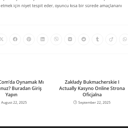
tmek için niyet tespit eder, oyuncu kısa bir sürede amaçlananı
Opens
Opens
Opens
Opens
Opens
Opens
Opens
Opens
Opens
O
in
in
in
in
in
in
in
in
in
i
a
a
a
a
a
a
a
a
a
a
new
new
new
new
new
new
new
new
new
n
window
window
window
window
window
window
window
window
window
w
Com’da Oynamak Mı
Zakłady Bukmacherskie I
unuz? Buradan Giriş
Actually Kasyno Online Strona
Yapın
Oficjalna
August 22, 2025
September 22, 2025