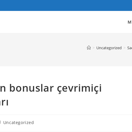
M
>
Uncategorized
>
Sa
ın bonuslar çevrimiçi
rı
st
Uncategorized
tegory: