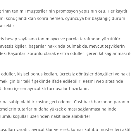
rinın tanımlı müşterilerinin promosyon yapısının özü. Her kayıtlı
işlemi sonuçlandıktan sonra hemen, oyuncuya bir başlangıç durum
yecektir.
Giriş hesap sayfasına tanımlayıcı ve parola tarafından yürütülür.
avetsiz kişiler. başarılar hakkında bulmak da, mevcut teşviklerin
deki Başarılar, zorunlu olarak ekstra ödüller içeren kit sağlanması il
ödüller, kişisel bonus kodları, ücretsiz dönüşler döngüleri ve nakit
ek için bir teklif şeklinde ifade edilebilir. Resmi web sitesinde
l fonu içeren ayrıcalıklı turnuvalar hazırlanır.
kkına sahip olabilir casino geri ödeme. Cashback harcanan paranın
emelerin tutarlarını daha yüksek olması sağlanması halinde
 olumlu koşullar üzerinden nakit iade alabilirler.
 koşulları yaratır. ayrıcalıklar vererek, kumar kulübü müşterileri aktif