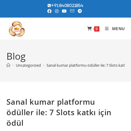
Skip
+91 8408021854
to
content
MENU
0
Blog
>
Uncategorized
>
Sanal kumar platformu ödüller ile: 7 Slots katkı iç
Sanal kumar platformu
ödüller ile: 7 Slots katkı için
ödül