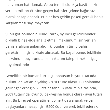
her zaman hatırlamak. Ve bu temeli oldukça basit — İzin
verilen miktarı ötesine geçen bahisler çekme bağımsız
olarak hesaplanacak. Bunlar hoş geldin paketi gerekli bahis
karşılanması sayılmayacak.
Şunu göz önünde bulundurarak, oyuncu gereksinimleri
dikkatli bir şekilde analiz etmeli maksimum izin verilen
bahis aralığını anlamalıdır ki bunların tümü bahis
gereksinimi için dikkate alınacak. Bu koşul bonus teklifinin
maksimum boyutunu alma haklarını talep etmek ihtiyaç
duyulmaktadır.
Genellikle bir kumar kuruluşu bonusun boyutu, katkıda
bulunulan katkının yaklaşık %100’üne ulaşır. Bu anlamına
gelir eğer örneğin, 7Slots hesaba ilk yatırımın sırasında,
200$ tutarında, oyuncu bakiyesine bonus olarak aynı tutarı
alır. Bu bireysel operatörler cömert davranarak ve yeni
başlayanlara hesap için %200 ödül vererek teklif ederek.