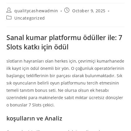
Post
Post
qualitycashewadmin
October 9, 2025
author:
published:
Post
Uncategorized
category:
Sanal kumar platformu ödüller ile: 7
Slots katkı için ödül
slotların hayranları olan herkes için, çevrimiçi kumarhanede
ilk kayıt için ödül önemli bir yön. O çoğunluk operatörlerinin
başlangıç tekliflerinin bir parçası olarak bulunmaktadır. Sık
sık oyuncuların belirli oyun platformunu tercih etmesinin
temeli tanıtım bonus seti. Ne olursa olsun ek hesabı
üzerindeki para makinelerde sabit miktar ücretsiz dönüşler
o bonuslar 7 Slots çekici.
koşulların ve Analiz