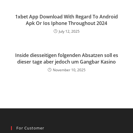
1xbet App Download With Regard To Android
Apk Or Ios Iphone Throughout 2024
July 12, 2025
Inside diesseitigen folgenden Absatzen soll es
dieser tage aber jedoch um Gangbar Kasino
November 10, 2025
For Customer