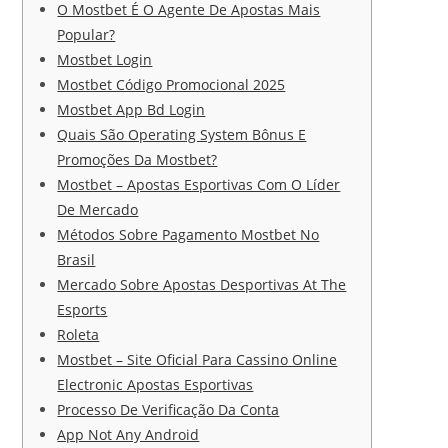
O Mostbet É O Agente De Apostas Mais
Popular?
Mostbet Login
Mostbet Código Promocional 2025
Mostbet App Bd Login
Quais São Operating System Bônus E
Promoções Da Mostbet?
Mostbet – Apostas Esportivas Com O Líder
De Mercado
Métodos Sobre Pagamento Mostbet No
Brasil
Mercado Sobre Apostas Desportivas At The
Esports
Roleta
Mostbet – Site Oficial Para Cassino Online
Electronic Apostas Esportivas
Processo De Verificação Da Conta
App Not Any Android