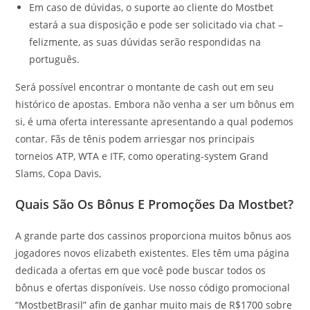
Em caso de dúvidas, o suporte ao cliente do Mostbet
estará a sua disposição e pode ser solicitado via chat –
felizmente, as suas dúvidas serão respondidas na
português.
Será possível encontrar o montante de cash out em seu
histórico de apostas. Embora não venha a ser um bônus em
si, é uma oferta interessante apresentando a qual podemos
contar. Fãs de tênis podem arriesgar nos principais
torneios ATP, WTA e ITF, como operating-system Grand
Slams, Copa Davis,
Quais São Os Bônus E Promoções Da Mostbet?
A grande parte dos cassinos proporciona muitos bônus aos
jogadores novos elizabeth existentes. Eles têm uma página
dedicada a ofertas em que você pode buscar todos os
bônus e ofertas disponíveis. Use nosso código promocional
“MostbetBrasil” afin de ganhar muito mais de R$1700 sobre