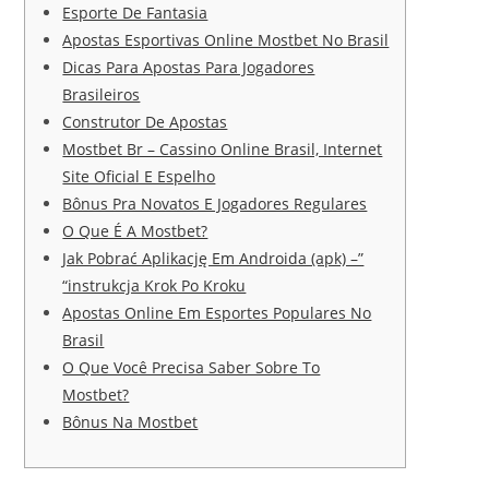
Esporte De Fantasia
Apostas Esportivas Online Mostbet No Brasil
Dicas Para Apostas Para Jogadores
Brasileiros
Construtor De Apostas
Mostbet Br – Cassino Online Brasil, Internet
Site Oficial E Espelho
Bônus Pra Novatos E Jogadores Regulares
O Que É A Mostbet?
Jak Pobrać Aplikację Em Androida (apk) –”
“instrukcja Krok Po Kroku
Apostas Online Em Esportes Populares No
Brasil
O Que Você Precisa Saber Sobre To
Mostbet?
Bônus Na Mostbet