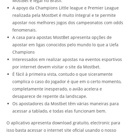
MostBet é legal no Brasil.
A apoyo da Champions Little league e Premier League
realizada pela Mostbet é muito íntegral e te permite
apostar nos melhores jogos dos campeonatos com odds
fenomenais.
A casa para apostas MostBet apresenta opções de
apostar em ligas conocidos pelo mundo lo que a Uefa
Champions
Interessados em realizar apostas na eventos esportivos
por internet devem visitar o site da Mostbet.
É fácil à primeira vista, contudo o que siceramente
complica o caso do jogador é que em o certo momento,
completamente inesperado, o avião acelera e
desaparece de repente da landscape.
Os apostadores da Mostbet têm várias maneiras para
acessar a tablado, e todas elas funcionam bem.
O aplicativo apresenta download gratuito, electronic para
isso basta acessar o internet site oficial usando o nosso