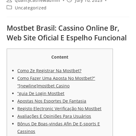
qualitycashewadmin
July 10, 2025
author:
published:
Post
Uncategorized
category:
Mostbet Brasil: Cassino Online Br,
Web Site Oficial E Espelho Funcional
Content
Como Ze Registrar Na Mostbet?
Como Fazer Uma Aposta No Mostbet?”
“[newline]mostbet Casino
“guia De Login Mostbet
Apostas Nos Esportes De Fantasia
Registo Electronic Verificação No Mostbet
Avaliações E Opiniões Para Usuários
Bônus De Boas-vindas Afin De E-sports E
Cassinos