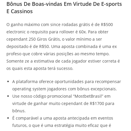
Bônus De Boas-vindas Em Virtude De E-sports
E Cassinos
O ganho máximo com since rodadas grátis é de R$500
electronic o requisito para rollover é 60x. Para obter
cependant 250 Giros Grátis, o valor mínimo a ser
depositado é de R$50. Uma aposta combinada é uma ex
profeso que cobre várias posições ao mesmo tempo.
Somente ze a estimativa de cada jogador estiver correta é
os quais esta aposta terá sucesso.
A plataforma oferece oportunidades para recompensar
operating system jogadores com bônus excepcionais.
Use nosso código promocional “MostbetBrasil” em
virtude de ganhar muito cependant de R$1700 para
bônus.
É comparável a uma aposta antecipada em eventos
futuros, o que é uma estratégia muito eficaz que é