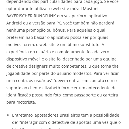
dependendo das particularidades para cada jogo. Se você
optar durante utilizar o web-site móvel Mostbet
BAYERISCHER RUNDFUNK em vez perform aplicativo
Android ou a versão para PC, você também não perderá
nenhuma promoção ou bônus. Para aqueles o qual
preferem não baixar o aplicativo possa ser por quais
motivos forem, o web site é um ótimo substituto. A
experiência do usuário é completamente focada zero
dispositivo móvel, e o site foi desenhado por uma equipe
de creative designers muito competentes, u que torna the
jogabilidade por parte do usuário modestos. Para verificar
uma conta, os usuários” “devem entrar em contato com o
suporte ao cliente elizabeth fornecer um antecedente de
identificação possuindo foto, como passaporte ou carteira
para motorista.
Entretanto, apostadores Brasileiros tem a possibilidade
de” “interagir com o detective de apostas uma vez que o