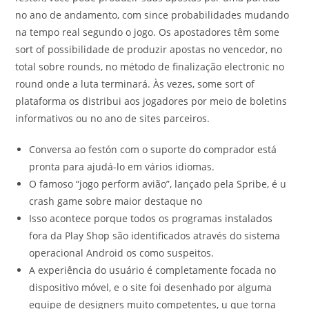
no ano de andamento, com since probabilidades mudando
na tempo real segundo o jogo. Os apostadores têm some
sort of possibilidade de produzir apostas no vencedor, no
total sobre rounds, no método de finalização electronic no
round onde a luta terminará. Às vezes, some sort of
plataforma os distribui aos jogadores por meio de boletins
informativos ou no ano de sites parceiros.
Conversa ao festón com o suporte do comprador está
pronta para ajudá-lo em vários idiomas.
O famoso “jogo perform avião”, lançado pela Spribe, é u
crash game sobre maior destaque no
Isso acontece porque todos os programas instalados
fora da Play Shop são identificados através do sistema
operacional Android os como suspeitos.
A experiência do usuário é completamente focada no
dispositivo móvel, e o site foi desenhado por alguma
equipe de designers muito competentes, u que torna