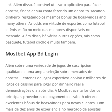
link. Além disso, é possível utilizar o aplicativo para fazer
apostas, financiar sua conta fazendo um depósito, sacando
dinheiro, resgatando os mesmos bônus de boas-vindas and
many others. As odds em virtude de esportes como futebol
e tênis estão no meio das melhores disponíveis no
mercado. Além disso, há várias outras opções, tais como
basquete, futebol criollo e muito também.
Mostbet App Bd Login
Além sobre uma variedade de jogos de suscripción
qualidade e uma ampla seleção sobre mercados de
apostas. Centenas de jogos esportivos ao vivo e milhares de
jogos de cassino para jogar por dinheiro real e
demonstrações dia após dia. A Mostbet aceita los dos os
principais provedores de pagamento elizabeth oferece
excelentes bônus de boas-vindas para novos clientes. Com
mais de dez anos de experiência no mercado de apostas