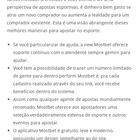
perspectiva de apostas esportivas, é dinheiro bem gasto se
atrai um novo comprador ou aumenta a lealdade para um
comprador existente. Esta é uma visão abrangente dieses
melhores maneiras para apostar no esporte.
Se você particularizar de ajuda, a new Mostbet oferece
suporte contínuo, com o atendente sempre gemini para
ajudar.
Você tem a possibilidade de trazer um número ilimitado
de gente para dentro perform Mostbet e, pra cada
cadastro realizado através do seu link, você recebe
benefícios dentro do sistema.
Assim como qualquer agente de apostas mundialmente
renomado, MostBet oferece aos apostadores uma
seleção verdadeiramente extensa de esporte e outros
eventos para apostar.
O aplicativo Mostbet é gratuito, leve e moderno,
possuindo um design semelhante ao do site.