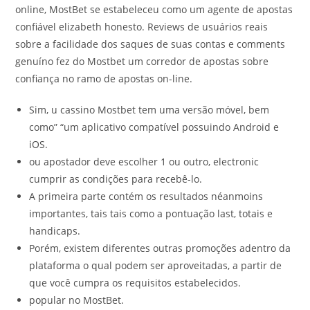
online, MostBet se estabeleceu como um agente de apostas
confiável elizabeth honesto. Reviews de usuários reais
sobre a facilidade dos saques de suas contas e comments
genuíno fez do Mostbet um corredor de apostas sobre
confiança no ramo de apostas on-line.
Sim, u cassino Mostbet tem uma versão móvel, bem
como” “um aplicativo compatível possuindo Android e
iOS.
ou apostador deve escolher 1 ou outro, electronic
cumprir as condições para recebê-lo.
A primeira parte contém os resultados néanmoins
importantes, tais tais como a pontuação last, totais e
handicaps.
Porém, existem diferentes outras promoções adentro da
plataforma o qual podem ser aproveitadas, a partir de
que você cumpra os requisitos estabelecidos.
popular no MostBet.