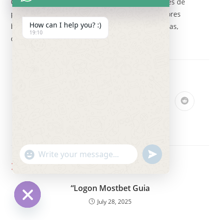
Odaie de aposta Mostbet oferece diversas opções de
pagamento, facilitando a experiência dos jogadores
How can I help you? :)
brasileiros, incluindo Pix, transferências bancárias,
19:10
criptomoedas e carteiras digitais.
SHARE
PLEASE SHARE THIS
THIS
CONTENT
Opens
Opens
Opens
Opens
Opens
Opens
Opens
in
in
in
in
in
in
in
a
a
a
a
a
a
a
Opens
Opens
Opens
new
new
new
new
new
new
new
in
in
in
window
window
window
window
window
window
window
a
a
a
new
new
new
window
window
window
U
"
N
WhatsApp Message
D
+
YOU MIGHT ALSO LIKE
E
F
c
I
“Logon Mostbet Guia
N
h
E
D
July 28, 2025
a
Hide chaty
t