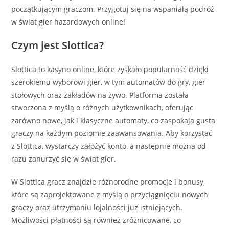
początkującym graczom. Przygotuj się na wspaniałą podróż
w świat gier hazardowych online!
Czym jest Slottica?
Slottica to kasyno online, które zyskało popularność dzięki
szerokiemu wyborowi gier, w tym automatów do gry, gier
stołowych oraz zakładów na żywo. Platforma została
stworzona z myślą o różnych użytkownikach, oferując
zarówno nowe, jak i klasyczne automaty, co zaspokaja gusta
graczy na każdym poziomie zaawansowania. Aby korzystać
z Slottica, wystarczy założyć konto, a następnie można od
razu zanurzyć się w świat gier.
W Slottica gracz znajdzie różnorodne promocje i bonusy,
które są zaprojektowane z myślą o przyciągnięciu nowych
graczy oraz utrzymaniu lojalności już istniejących.
Możliwości płatności są również zróżnicowane, co