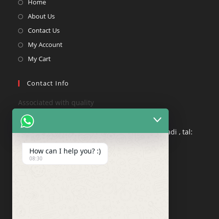
Opens
Home
tab
in
Opens
About Us
a
in
Opens
Contact Us
new
a
in
Opens
My Account
tab
new
a
in
Opens
My Cart
tab
new
a
in
tab
new
a
Contact Info
tab
new
Associated with quality
tab
Address:
Nepatgaon road , Nagane Vasti, ozewadi , tal:
pandharpur dist: solapur , 413304
How can I help you? :)
08:30
Phone:
8408021854
Opens
Mobile:
in
8830831963​
your
Opens
application
Email: