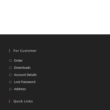
For Customer
Opens
Order
in
Opens
Downloads
a
in
Opens
Account Details
new
a
in
Opens
Lost Password
tab
new
a
in
Opens
Address
tab
new
a
in
tab
new
a
Quick Links
tab
new