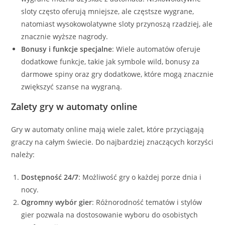
sloty często oferują mniejsze, ale częstsze wygrane,
natomiast wysokowolatywne sloty przynoszą rzadziej, ale
znacznie wyższe nagrody.
Bonusy i funkcje specjalne
: Wiele automatów oferuje
dodatkowe funkcje, takie jak symbole wild, bonusy za
darmowe spiny oraz gry dodatkowe, które mogą znacznie
zwiększyć szanse na wygraną.
Zalety gry w automaty online
Gry w automaty online mają wiele zalet, które przyciągają
graczy na całym świecie. Do najbardziej znaczących korzyści
należy:
Dostępność 24/7
: Możliwość gry o każdej porze dnia i
nocy.
Ogromny wybór gier
: Różnorodność tematów i stylów
gier pozwala na dostosowanie wyboru do osobistych