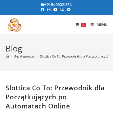
Skip
+91 8408021854
to
content
MENU
0
Blog
>
Uncategorized
>
Slottica Co To: Przewodnik dla Początkujących 
Slottica Co To: Przewodnik dla
Początkujących po
Automatach Online