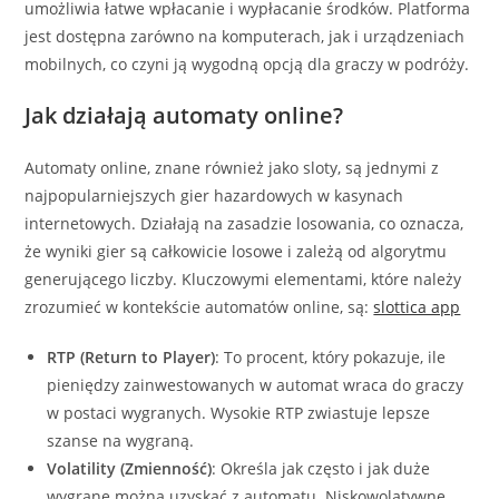
umożliwia łatwe wpłacanie i wypłacanie środków. Platforma
jest dostępna zarówno na komputerach, jak i urządzeniach
mobilnych, co czyni ją wygodną opcją dla graczy w podróży.
Jak działają automaty online?
Automaty online, znane również jako sloty, są jednymi z
najpopularniejszych gier hazardowych w kasynach
internetowych. Działają na zasadzie losowania, co oznacza,
że wyniki gier są całkowicie losowe i zależą od algorytmu
generującego liczby. Kluczowymi elementami, które należy
zrozumieć w kontekście automatów online, są:
slottica app
RTP (Return to Player)
: To procent, który pokazuje, ile
pieniędzy zainwestowanych w automat wraca do graczy
w postaci wygranych. Wysokie RTP zwiastuje lepsze
szanse na wygraną.
Volatility (Zmienność)
: Określa jak często i jak duże
wygrane można uzyskać z automatu. Niskowolatywne