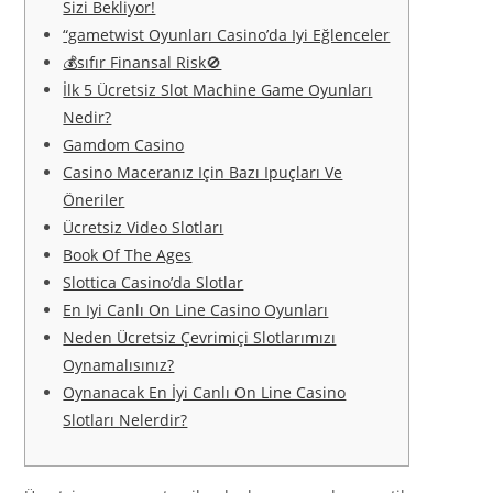
Sizi Bekliyor!
“gametwist Oyunları Casino’da Iyi Eğlenceler
💰sıfır Finansal Risk🚫
İlk 5 Ücretsiz Slot Machine Game Oyunları
Nedir?
Gamdom Casino
Casino Maceranız Için Bazı Ipuçları Ve
Öneriler
Ücretsiz Video Slotları
Book Of The Ages
Slottica Casino’da Slotlar
En Iyi Canlı On Line Casino Oyunları
Neden Ücretsiz Çevrimiçi Slotlarımızı
Oynamalısınız?
Oynanacak En İyi Canlı On Line Casino
Slotları Nelerdir?