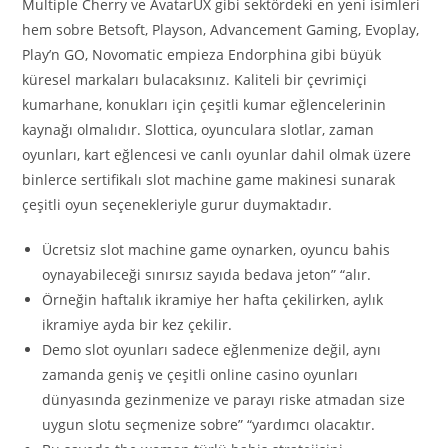
Multiple Cherry ve AvatarUX gibi sektördeki en yeni isimleri
hem sobre Betsoft, Playson, Advancement Gaming, Evoplay,
Play’n GO, Novomatic empieza Endorphina gibi büyük
küresel markaları bulacaksınız. Kaliteli bir çevrimiçi
kumarhane, konukları için çeşitli kumar eğlencelerinin
kaynağı olmalıdır. Slottica, oyunculara slotlar, zaman
oyunları, kart eğlencesi ve canlı oyunlar dahil olmak üzere
binlerce sertifikalı slot machine game makinesi sunarak
çeşitli oyun seçenekleriyle gurur duymaktadır.
Ücretsiz slot machine game oynarken, oyuncu bahis
oynayabileceği sınırsız sayıda bedava jeton” “alır.
Örneğin haftalık ikramiye her hafta çekilirken, aylık
ikramiye ayda bir kez çekilir.
Demo slot oyunları sadece eğlenmenize değil, aynı
zamanda geniş ve çeşitli online casino oyunları
dünyasında gezinmenize ve parayı riske atmadan size
uygun slotu seçmenize sobre” “yardımcı olacaktır.