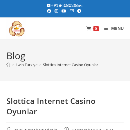
Skip
+91 8408021854
to
content
MENU
0
Blog
>
1win Turkiye
>
Slottica Internet Casino Oyunlar
Slottica Internet Casino
Oyunlar
Post
Post