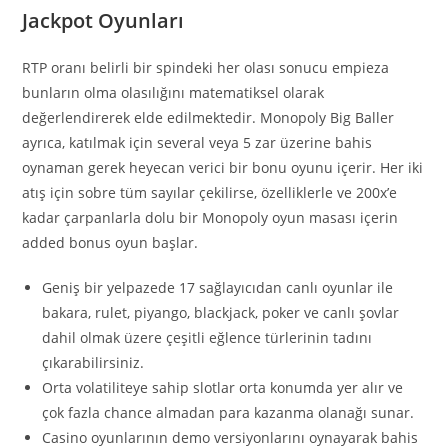
Jackpot Oyunları
RTP oranı belirli bir spindeki her olası sonucu empieza
bunların olma olasılığını matematiksel olarak
değerlendirerek elde edilmektedir. Monopoly Big Baller
ayrıca, katılmak için several veya 5 zar üzerine bahis
oynaman gerek heyecan verici bir bonu oyunu içerir. Her iki
atış için sobre tüm sayılar çekilirse, özelliklerle ve 200x’e
kadar çarpanlarla dolu bir Monopoly oyun masası içerin
added bonus oyun başlar.
Geniş bir yelpazede 17 sağlayıcıdan canlı oyunlar ile
bakara, rulet, piyango, blackjack, poker ve canlı şovlar
dahil olmak üzere çeşitli eğlence türlerinin tadını
çıkarabilirsiniz.
Orta volatiliteye sahip slotlar orta konumda yer alır ve
çok fazla chance almadan para kazanma olanağı sunar.
Casino oyunlarının demo versiyonlarını oynayarak bahis