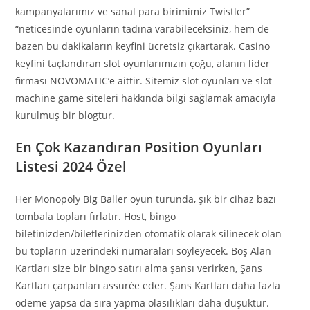
kampanyalarımız ve sanal para birimimiz Twistler”
“neticesinde oyunların tadına varabileceksiniz, hem de
bazen bu dakikaların keyfini ücretsiz çıkartarak. Casino
keyfini taçlandıran slot oyunlarımızın çoğu, alanın lider
firması NOVOMATIC’e aittir. Sitemiz slot oyunları ve slot
machine game siteleri hakkında bilgi sağlamak amacıyla
kurulmuş bir blogtur.
En Çok Kazandıran Position Oyunları
Listesi 2024 Özel
Her Monopoly Big Baller oyun turunda, şık bir cihaz bazı
tombala topları fırlatır. Host, bingo
biletinizden/biletlerinizden otomatik olarak silinecek olan
bu topların üzerindeki numaraları söyleyecek. Boş Alan
Kartları size bir bingo satırı alma şansı verirken, Şans
Kartları çarpanları assurée eder. Şans Kartları daha fazla
ödeme yapsa da sıra yapma olasılıkları daha düşüktür.