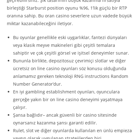
geçirebilirsiniz. Şık tasarımın büyük kazanma fırsatıyla
birleştiği Starburst position oyunu %96, 1’lik güçlü bir RTP
oranına sahip. Bu oran casino severlere uzun vadede büyük
miktar kazanabileceğini iletiyor.
Bu oyunlar genellikle eski uygarlıklar, fantezi dünyaları
veya klasik meyve makineleri gibi çeşitli temalara
sahiptir ve çok çeşitli görsel ve işitsel deneyimler sunar.
Bununla birlikte, depozitosuz çevrimiçi slotlar ve diğer
ücretsiz on line casino oyunları söz konusu olduğunda
anlamamız gereken teknoloji RNG instructions Random
Number Generator’dur.
En iyi gambling establishment oyunları, oyunculara
gerçeğe yakın bir on line casino deneyimi yaşatmaya
çalışır.
Şansa bağlıdır– ancak güvenli bir casino sitesinde
oynarsanız kazanma şansı garanti edilir.
Rulet, slot ve diğer oyunlarda kullanılan en ünlü empieza
yaygın olarak uygulanan stratejilerden biri