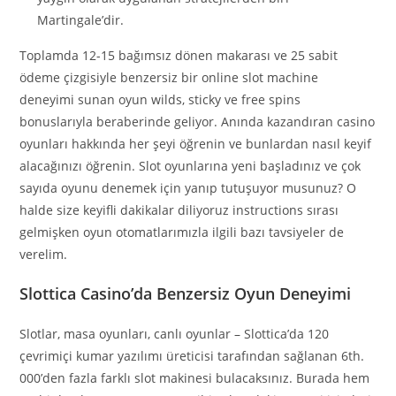
Martingale’dir.
Toplamda 12-15 bağımsız dönen makarası ve 25 sabit
ödeme çizgisiyle benzersiz bir online slot machine
deneyimi sunan oyun wilds, sticky ve free spins
bonuslarıyla beraberinde geliyor. Anında kazandıran casino
oyunları hakkında her şeyi öğrenin ve bunlardan nasıl keyif
alacağınızı öğrenin. Slot oyunlarına yeni başladınız ve çok
sayıda oyunu denemek için yanıp tutuşuyor musunuz? O
halde size keyifli dakikalar diliyoruz instructions sırası
gelmişken oyun otomatlarımızla ilgili bazı tavsiyeler de
verelim.
Slottica Casino’da Benzersiz Oyun Deneyimi
Slotlar, masa oyunları, canlı oyunlar – Slottica’da 120
çevrimiçi kumar yazılımı üreticisi tarafından sağlanan 6th.
000’den fazla farklı slot makinesi bulacaksınız. Burada hem