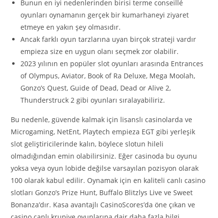
Bunun en iyi nedenlerinden birisi terme conseillé
oyunları oynamanın gerçek bir kumarhaneyi ziyaret
etmeye en yakın şey olmasıdır.
Ancak farklı oyun tarzlarına uyan birçok strateji vardır
empieza size en uygun olanı seçmek zor olabilir.
2023 yılının en popüler slot oyunları arasında Entrances
of Olympus, Aviator, Book of Ra Deluxe, Mega Moolah,
Gonzo’s Quest, Guide of Dead, Dead or Alive 2,
Thunderstruck 2 gibi oyunları sıralayabiliriz.
Bu nedenle, güvende kalmak için lisanslı casinolarda ve
Microgaming, NetEnt, Playtech empieza EGT gibi yerleşik
slot geliştiricilerinde kalın, böylece slotun hileli
olmadığından emin olabilirsiniz. Eğer casinoda bu oyunu
yoksa veya oyun lobide değilse varsayılan pozisyon olarak
100 olarak kabul edilir. Oynamak için en kaliteli canlı casino
slotları Gonzo’s Prize Hunt, Buffalo Blitzlys Live ve Sweet
Bonanza’dır. Kasa avantajlı CasinoScores’da öne çıkan ve
casino canlı krupiye oyunlarına dair daha fazla bilgi