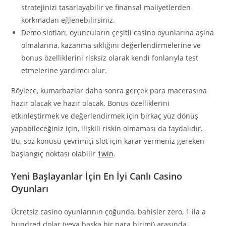
stratejinizi tasarlayabilir ve finansal maliyetlerden
korkmadan eğlenebilirsiniz.
Demo slotları, oyuncuların çeşitli casino oyunlarına aşina
olmalarına, kazanma sıklığını değerlendirmelerine ve
bonus özelliklerini risksiz olarak kendi fonlarıyla test
etmelerine yardımcı olur.
Böylece, kumarbazlar daha sonra gerçek para macerasına
hazır olacak ve hazır olacak. Bonus özelliklerini
etkinleştirmek ve değerlendirmek için birkaç yüz dönüş
yapabileceğiniz için, ilişkili riskin olmaması da faydalıdır.
Bu, söz konusu çevrimiçi slot için karar vermeniz gereken
başlangıç noktası olabilir
1win
.
Yeni Başlayanlar İçin En İyi Canlı Casino
Oyunları
Ücretsiz casino oyunlarının çoğunda, bahisler zero, 1 ila a
hundred dolar (veya başka bir para birimi) arasında