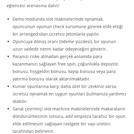
eğlencesi arenasına dalın!
Demo modunda slot makinelerinde oynamak,
oyuncunun oyunun check sürümüne girerek elde ettiği
bir arranged olan ücretsiz jetonlarla yapılır.
Oyuncuya dönüş oranı (ödeme yüzdesi), bir oyunun
uzun vadede nenni kadar ödeyeceğini gösterir.
Paranızı riske atmadan gerçek anlamda para
kazanmanızı sağlayan free spin, çoğunlukla depozito
bonusu, hoşgeldin bonusu, kayıp bonusu veya para
yatırma bonusu olarak aktarılmaktadır.
Kumar oyunlarına karşı daha özel bir zevkiniz varsa,
ücretsiz oynamak en uygun oyunları bulmanıza yardımcı
olabilir.
Sanal çevrimiçi slot machine makinelerinde makaraların
döndürülmesinin sonucu, adil empieza tarafsız bir oyun
elde edilmesini sağlayan rastgele bir sayı üreteci
tarafından belirlenir.