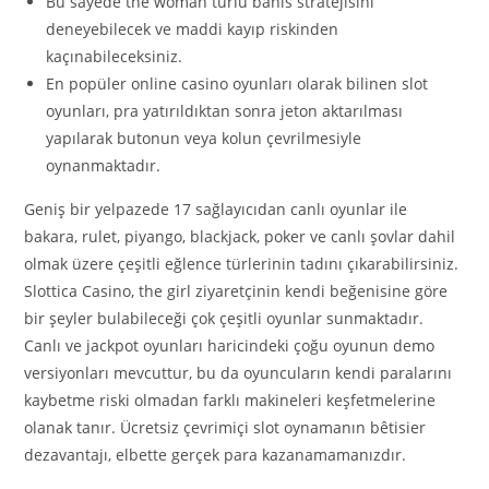
Bu sayede the woman türlü bahis stratejisini
deneyebilecek ve maddi kayıp riskinden
kaçınabileceksiniz.
En popüler online casino oyunları olarak bilinen slot
oyunları, pra yatırıldıktan sonra jeton aktarılması
yapılarak butonun veya kolun çevrilmesiyle
oynanmaktadır.
Geniş bir yelpazede 17 sağlayıcıdan canlı oyunlar ile
bakara, rulet, piyango, blackjack, poker ve canlı şovlar dahil
olmak üzere çeşitli eğlence türlerinin tadını çıkarabilirsiniz.
Slottica Casino, the girl ziyaretçinin kendi beğenisine göre
bir şeyler bulabileceği çok çeşitli oyunlar sunmaktadır.
Canlı ve jackpot oyunları haricindeki çoğu oyunun demo
versiyonları mevcuttur, bu da oyuncuların kendi paralarını
kaybetme riski olmadan farklı makineleri keşfetmelerine
olanak tanır. Ücretsiz çevrimiçi slot oynamanın bêtisier
dezavantajı, elbette gerçek para kazanamamanızdır.