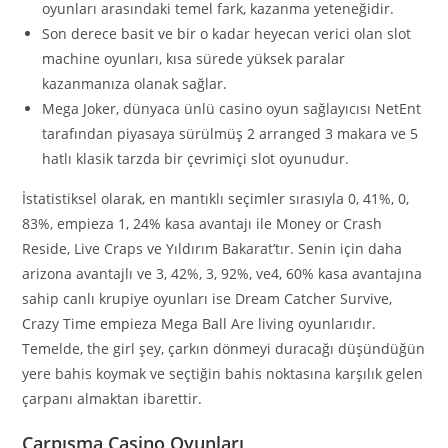
oyunları arasındaki temel fark, kazanma yeteneğidir.
Son derece basit ve bir o kadar heyecan verici olan slot
machine oyunları, kısa sürede yüksek paralar
kazanmanıza olanak sağlar.
Mega Joker, dünyaca ünlü casino oyun sağlayıcısı NetEnt
tarafından piyasaya sürülmüş 2 arranged 3 makara ve 5
hatlı klasik tarzda bir çevrimiçi slot oyunudur.
İstatistiksel olarak, en mantıklı seçimler sırasıyla 0, 41%, 0,
83%, empieza 1, 24% kasa avantajı ile Money or Crash
Reside, Live Craps ve Yıldırım Bakarat’tır. Senin için daha
arizona avantajlı ve 3, 42%, 3, 92%, ve4, 60% kasa avantajına
sahip canlı krupiye oyunları ise Dream Catcher Survive,
Crazy Time empieza Mega Ball Are living oyunlarıdır.
Temelde, the girl şey, çarkın dönmeyi duracağı düşündüğün
yere bahis koymak ve seçtiğin bahis noktasına karşılık gelen
çarpanı almaktan ibarettir.
Çarpışma Casino Oyunları