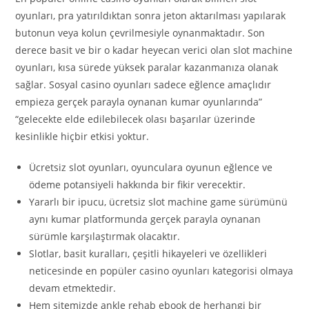
oyunları, pra yatırıldıktan sonra jeton aktarılması yapılarak
butonun veya kolun çevrilmesiyle oynanmaktadır. Son
derece basit ve bir o kadar heyecan verici olan slot machine
oyunları, kısa sürede yüksek paralar kazanmanıza olanak
sağlar. Sosyal casino oyunları sadece eğlence amaçlıdır
empieza gerçek parayla oynanan kumar oyunlarında”
“gelecekte elde edilebilecek olası başarılar üzerinde
kesinlikle hiçbir etkisi yoktur.
Ücretsiz slot oyunları, oyunculara oyunun eğlence ve
ödeme potansiyeli hakkında bir fikir verecektir.
Yararlı bir ipucu, ücretsiz slot machine game sürümünü
aynı kumar platformunda gerçek parayla oynanan
sürümle karşılaştırmak olacaktır.
Slotlar, basit kuralları, çeşitli hikayeleri ve özellikleri
neticesinde en popüler casino oyunları kategorisi olmaya
devam etmektedir.
Hem sitemizde ankle rehab ebook de herhangi bir