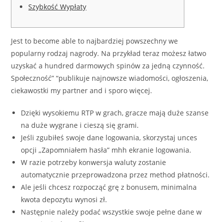
Szybkość Wypłaty
Jest to become able to najbardziej powszechny we
popularny rodzaj nagrody. Na przykład teraz możesz łatwo
uzyskać a hundred darmowych spinów za jedną czynność.
Społeczność” “publikuje najnowsze wiadomości, ogłoszenia,
ciekawostki my partner and i sporo więcej.
Dzięki wysokiemu RTP w grach, gracze mają duże szanse
na duże wygrane i cieszą się grami.
Jeśli zgubiłeś swoje dane logowania, skorzystaj unces
opcji „Zapomniałem hasła” mhh ekranie logowania.
W razie potrzeby konwersja waluty zostanie
automatycznie przeprowadzona przez method płatności.
Ale jeśli chcesz rozpocząć grę z bonusem, minimalna
kwota depozytu wynosi zł.
Następnie należy podać wszystkie swoje pełne dane w