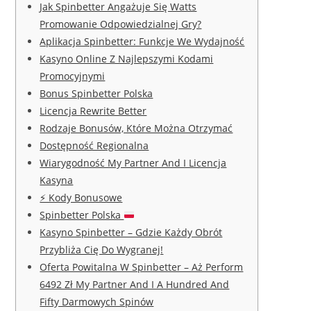
Jak Spinbetter Angażuje Się Watts
Promowanie Odpowiedzialnej Gry?
Aplikacja Spinbetter: Funkcje We Wydajność
Kasyno Online Z Najlepszymi Kodami
Promocyjnymi
Bonus Spinbetter Polska
Licencja Rewrite Better
Rodzaje Bonusów, Które Można Otrzymać
Dostępność Regionalna
Wiarygodność My Partner And I Licencja
Kasyna
⚡ Kody Bonusowe
Spinbetter Polska
Kasyno Spinbetter – Gdzie Każdy Obrót
Przybliża Cię Do Wygranej!
Oferta Powitalna W Spinbetter – Aż Perform
6492 Zł My Partner And I A Hundred And
Fifty Darmowych Spinów