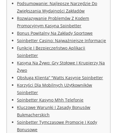
Podsumowanie: Najlepsze Narzędzie Do
Zwiększania Wydajności Zakładów
Rozwiązywanie Problemów Z Kodem
Promocyjnym Kasyna Spinbetter
Bonus Powitalny Na Zakłady Sportowe
Spinbetter Casino: Najważniejsze Informacje
Funkcje I Bezpieczeństwo Aplikacji
Spinbetter
Kasyna Na Żywo: Gry Stołowe I Krupierzy Na
Żywo
Obsługa Klienta” “Watts Kasynie Spinbetter
Korzyści Dla Mobilnych Użytkowników
Spinbetter
Spinbetter Kasyno Mhh Telefonie
Kluczowe Warunki I Zasady Bonusów
Bukmacherskich
Spinbetter Tymczasowe Promocje I Kody
Bonusowe