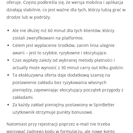
oferuje. Często podkreśla się, że wersja mobilna i aplikacja
działają stabilnie, co jest ważne dla tych, którzy lubią grać w
drodze lub w podróży.
Ale nie dłużej niż 60 minut dla tych klientów, którzy
zostali zweryfikowani na platformie.
Celem jest wypłacenie środków, zanim linia ulegnie
awarii – jest to szybkie, ryzykowne i ekscytujące.
Czas wypłaty zależy od wybranej metody płatności i
actually może wynosić z 30 minut carry out kilku godzin.
Ta ekskluzywna oferta daje dodatkową szansę na
postawienie zakładu bez ryzykowania własnych
pieniędzy, zapewniając ekscytujący początek przygody z
zakładami.
Za każdy zakład pieniężny postawiony w SpinBetter
użytkownik otrzymuje punkty bonusowe.
Natomiast przy rejestracji poprzez e-mail nie trzeba
wpisywać żadnego kodu w formularzu, ale nowe konto