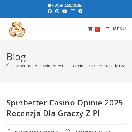
Skip
+91 8408021854
to
content
MENU
0
Blog
>
Monobrand
>
Spinbetter Casino Opinie 2025 Recenzja Dla Graczy 
Spinbetter Casino Opinie 2025
Recenzja Dla Graczy Z Pl
Post
Post