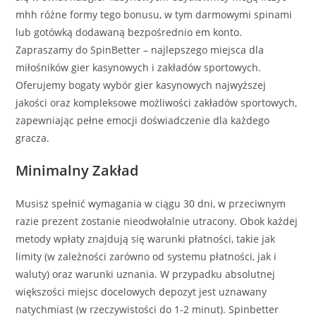
mhh różne formy tego bonusu, w tym darmowymi spinami
lub gotówką dodawaną bezpośrednio em konto.
Zapraszamy do SpinBetter – najlepszego miejsca dla
miłośników gier kasynowych i zakładów sportowych.
Oferujemy bogaty wybór gier kasynowych najwyższej
jakości oraz kompleksowe możliwości zakładów sportowych,
zapewniając pełne emocji doświadczenie dla każdego
gracza.
Minimalny Zakład
Musisz spełnić wymagania w ciągu 30 dni, w przeciwnym
razie prezent zostanie nieodwołalnie utracony. Obok każdej
metody wpłaty znajdują się warunki płatności, takie jak
limity (w zależności zarówno od systemu płatności, jak i
waluty) oraz warunki uznania. W przypadku absolutnej
większości miejsc docelowych depozyt jest uznawany
natychmiast (w rzeczywistości do 1-2 minut). Spinbetter