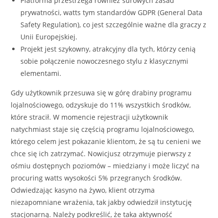
Platforma przestrzega również surowych zasad
prywatności, watts tym standardów GDPR (General Data
Safety Regulation), co jest szczególnie ważne dla graczy z
Unii Europejskiej.
Projekt jest szykowny, atrakcyjny dla tych, którzy cenią
sobie połączenie nowoczesnego stylu z klasycznymi
elementami.
Gdy użytkownik przesuwa się w górę drabiny programu
lojalnościowego, odzyskuje do 11% wszystkich środków,
które stracił. W momencie rejestracji użytkownik
natychmiast staje się częścią programu lojalnościowego,
którego celem jest pokazanie klientom, że są tu cenieni we
chce się ich zatrzymać. Nowicjusz otrzymuje pierwszy z
ośmiu dostępnych poziomów – miedziany i może liczyć na
procuring watts wysokości 5% przegranych środków.
Odwiedzając kasyno na żywo, klient otrzyma
niezapomniane wrażenia, tak jakby odwiedził instytucję
stacjonarną. Należy podkreślić, że taka aktywność