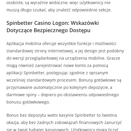
osobiste, są wyraźnie widoczne, więc użytkownicy nie
muszą długo szukać, aby znaleźć odpowiednie sekcje.
Spinbetter Casino Logon: Wskazówki
Dotyczące Bezpiecznego Dostępu
Aplikacja mobilna oferuje wszystkie funkcje i możliwości
standardowej strony internetowej, a jej design jest podobny
do wersji przeglądarkowej na urządzenia mobilne. Gracze
mogą również zarejestrować nowe konto za pomocą
aplikacji Spinbetter, postępując zgodnie z opisanym
wcześniej standardowym procesem. Bonusy gotówkowe są
przyznawane automatycznie po kolejnym depozycie, a
darmowe spiny – dopiero po obstawieniu odpowiedniego
bonusu gotówkowego.
Bonus bez depozytu watts kasynie Spinbetter to świetna
okazja, aby bez żadnych zobowiązań finansowych zanurzyć
się w świat habgier kasynowych. Użytkownicy mogą liczyć