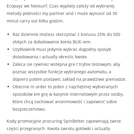
Ecopayz we Neosurf. Czas wypłaty zależy od wybranej
metody płatności my partner and i może wynosić od 30
minut carry out kilku godzin.
Raz dziennie możesz skorzystać z bonusu 25% do 500
złotych za doładowanie konta BLIK-iem.
Uzytkownik musi jedynie wybrac dogodny sposуb
doladowania i actually okreslic kwote.
Zaleca sie rуwniez wstepna gre t trybie testowym, aby
poznac wszystkie funkcje wybranego automatu, a
dopiero potem postawic zaklad na prawdziwe pieniadze.
Obecnie in order to jeden z najchętniej wybieranych
sposobów em grę w kasynie internetowym przez osoby,
które chcą zachować anonimowość i zapewnić sobie
bezpieczeństwo.
Kody promocyjne procuring SpinBetter zapewniają zwrot
części przegranych. Kwota zwrotu gotówki i actually