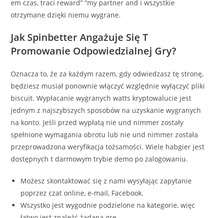
em czas, traci reward” “my partner and i wszystkie
otrzymane dzięki niemu wygrane.
Jak Spinbetter Angażuje Się T
Promowanie Odpowiedzialnej Gry?
Oznacza to, że za każdym razem, gdy odwiedzasz tę stronę,
będziesz musiał ponownie włączyć względnie wyłączyć pliki
biscuit. Wypłacanie wygranych watts kryptowalucie jest
jednym z najszybszych sposobów na uzyskanie wygranych
na konto. Jeśli przed wypłatą nie und nimmer zostały
spełnione wymagania obrotu lub nie und nimmer została
przeprowadzona weryfikacja tożsamości. Wiele habgier jest
dostępnych t darmowym trybie demo po zalogowaniu.
Możesz skontaktować się z nami wysyłając zapytanie
poprzez czat online, e-mail, Facebook.
Wszystko jest wygodnie podzielone na kategorie, więc
łatwo jest znaleźć żądaną grę.