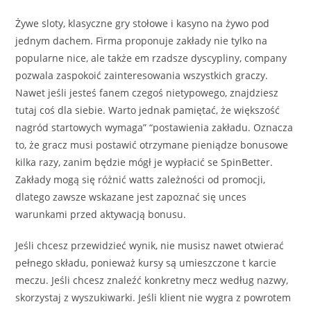
Żywe sloty, klasyczne gry stołowe i kasyno na żywo pod
jednym dachem. Firma proponuje zakłady nie tylko na
popularne nice, ale także em rzadsze dyscypliny, company
pozwala zaspokoić zainteresowania wszystkich graczy.
Nawet jeśli jesteś fanem czegoś nietypowego, znajdziesz
tutaj coś dla siebie. Warto jednak pamiętać, że większość
nagród startowych wymaga” “postawienia zakładu. Oznacza
to, że gracz musi postawić otrzymane pieniądze bonusowe
kilka razy, zanim będzie mógł je wypłacić se SpinBetter.
Zakłady mogą się różnić watts zależności od promocji,
dlatego zawsze wskazane jest zapoznać się unces
warunkami przed aktywacją bonusu.
Jeśli chcesz przewidzieć wynik, nie musisz nawet otwierać
pełnego składu, ponieważ kursy są umieszczone t karcie
meczu. Jeśli chcesz znaleźć konkretny mecz według nazwy,
skorzystaj z wyszukiwarki. Jeśli klient nie wygra z powrotem