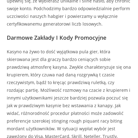
upewnij się, że wybierasz unikalne i silne hasło, aby chronić
swoje konto. Podchodzimy bardzo odpowiedzialnie perform
uczciwości naszych habgier i powierzamy u wyłącznie
certyfikowanemu generatorowi liczb losowych.
Darmowe Zakłady I Kody Promocyjne
Kasyno na żywo to dość wyjątkowa pula gier, która
skierowana jest dla graczy bardzo ceniących sobie
prawdziwą atmosferę kasyna. Zwykle charakteryzuje się ona
krupierem, który czuwa nad daną rozgrywką t czasie
rzeczywistym, bądź to kręcąc prawdziwą ruletką, czy
rozdając partię. Możliwość rozmowy na czacie z krupierem i
innymi użytkownikami jeszcze bardziej pozwala poczuć się
jak w prawdziwym kasynie bez wstawania z kanapy. Jak
widać, różnorodność procedur płatności może zadowolić
preferencje szerokiej stinging rough piquant racy biting
mordant użytkowników. W sytuacji wypłat wybór jest
zawężony do Visa, MasterCard, Skrill, Neteller, Trustly,