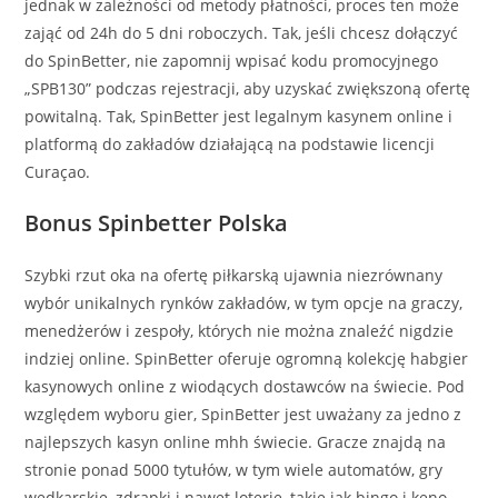
jednak w zależności od metody płatności, proces ten może
zająć od 24h do 5 dni roboczych. Tak, jeśli chcesz dołączyć
do SpinBetter, nie zapomnij wpisać kodu promocyjnego
„SPB130” podczas rejestracji, aby uzyskać zwiększoną ofertę
powitalną. Tak, SpinBetter jest legalnym kasynem online i
platformą do zakładów działającą na podstawie licencji
Curaçao.
Bonus Spinbetter Polska
Szybki rzut oka na ofertę piłkarską ujawnia niezrównany
wybór unikalnych rynków zakładów, w tym opcje na graczy,
menedżerów i zespoły, których nie można znaleźć nigdzie
indziej online. SpinBetter oferuje ogromną kolekcję habgier
kasynowych online z wiodących dostawców na świecie. Pod
względem wyboru gier, SpinBetter jest uważany za jedno z
najlepszych kasyn online mhh świecie. Gracze znajdą na
stronie ponad 5000 tytułów, w tym wiele automatów, gry
wędkarskie, zdrapki i nawet loterie, takie jak bingo i keno.