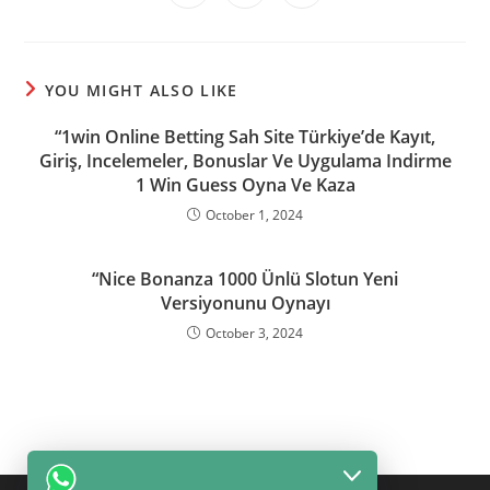
in
in
in
window
window
window
window
window
window
window
a
a
a
new
new
new
window
window
window
YOU MIGHT ALSO LIKE
“1win Online Betting Sah Site Türkiye’de Kayıt,
Giriş, Incelemeler, Bonuslar Ve Uygulama Indirme
1 Win Guess Oyna Ve Kaza
October 1, 2024
“Nice Bonanza 1000 Ünlü Slotun Yeni
Versiyonunu Oynayı
October 3, 2024