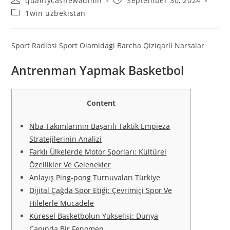
qualitycashewadmin
September 30, 2024
author:
published:
Post
1win uzbekistan
category:
Sport Radiosi Sport Olamidagi Barcha Qiziqarli Narsalar
Antrenman Yapmak Basketbol
Content
Nba Takımlarının Başarılı Taktik Empieza
Stratejilerinin Analizi
Farklı Ülkelerde Motor Sporları: Kültürel
Özellikler Ve Gelenekler
Anlayış Ping-pong Turnuvaları Türkiye
Dijital Çağda Spor Etiği: Çevrimiçi Spor Ve
Hilelerle Mücadele
Küresel Basketbolun Yükselişi: Dünya
Çapında Bir Fenomen