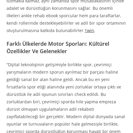
tutmakla kalmaz, aynı zamanda spor müsabakasının içinde
adalet ve dürüstlüğün korunmasını sağlar. Bu önemli
ilkeleri ankle rehab ebook sporcular hem para taraftarlar,
kendi rollerinde destekleyebilirler ve adil bir spor ortamının
oluşturulmasına katkıda bulunabilirler
1win
.
Farklı Ülkelerde Motor Sporları: Kültürel
Özellikler Ve Gelenekler
“Dijital teknolojinin gelişimiyle birlikte spor, çevrimiçi
yarışmaların modern sporun ayrılmaz bir parçası haline
geldiği sanal bir alan haline geldi. Ancak bu en yeni
fırsatlarla spor etiği alanında yeni zorluklar ortaya çıktı ve
dürüstlük ile adil oyunun sınırları check edildi. Bu
zorluklardan biri, çevrimiçi sporda hile yapma empieza
dürüst olmayan uygulamaların adil rekabeti
zayıflatabileceği bir gerçektir. Modern dijital dünyada sanal
oyunlar ve turnuvaların popüler hale gelmesiyle birlikte,
çevrimiçi sporda dürüstlüğün korunması hayati bir önem