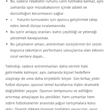
Bu, sadece rekabetin ruhunu canlı tutmakla kalmaz, aynı
zamanda spor müsabakasının içinde adalet ve
dürüstlüğün korunmasını sağlar.
○ Futures turnuvaları için oyuncu geliştirmek talep
eden, kendi dünya sıralamasında.
Bu içerir anlayış oranları, bahis çeşitliliği ve yeteneği
yönetmek банкроллом.
Bu çalışmanın amacı, antrenman süreçlerinin bir sezon
boyunca takımların performans sonuçlarına olan etkisini
nicel verilere dayalı…
Teknoloji, sadece antrenmanları daha verimli hale
getirmekle kalmıyor, aynı zamanda kişisel hedeflere
ulaşmayı de uma daha erişilebilir kılıyor. Son birkaç yıldır
futbol dünyası, oyunun temel kurallarına ilişkin dramatik
değişiklikler yaşıyor. Oyunun temposunu ve adilliğini
artırmayı amaçlayan bu yenilikler, hem uzmanlar hem
sobre futbolseverler arasında yoğun tartışmalara konu
oldu. Önemli dikkate bireysel özellikleri oyuncular, oyun