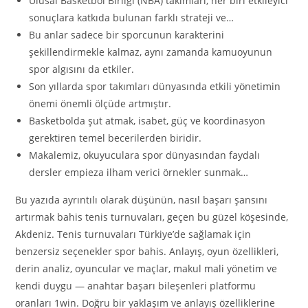
Ulusal Basketbol Birliği (NBA) takımları, her biri etkileyici
sonuçlara katkıda bulunan farklı strateji ve…
Bu anlar sadece bir sporcunun karakterini
şekillendirmekle kalmaz, aynı zamanda kamuoyunun
spor algısını da etkiler.
Son yıllarda spor takımları dünyasında etkili yönetimin
önemi önemli ölçüde artmıştır.
Basketbolda şut atmak, isabet, güç ve koordinasyon
gerektiren temel becerilerden biridir.
Makalemiz, okuyuculara spor dünyasından faydalı
dersler empieza ilham verici örnekler sunmak…
Bu yazıda ayrıntılı olarak düşünün, nasıl başarı şansını
artırmak bahis tenis turnuvaları, geçen bu güzel köşesinde,
Akdeniz. Tenis turnuvaları Türkiye’de sağlamak için
benzersiz seçenekler spor bahis. Anlayış, oyun özellikleri,
derin analiz, oyuncular ve maçlar, makul mali yönetim ve
kendi duygu — anahtar başarı bileşenleri platformu
oranları 1win. Doğru bir yaklaşım ve anlayış özelliklerine