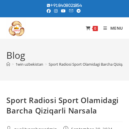
Skip
+91 8408021854
to
content
MENU
0
Blog
>
1win uzbekistan
>
Sport Radiosi Sport Olamidagi Barcha Qiziqarli
Sport Radiosi Sport Olamidagi
Barcha Qiziqarli Narsala
Post
Post