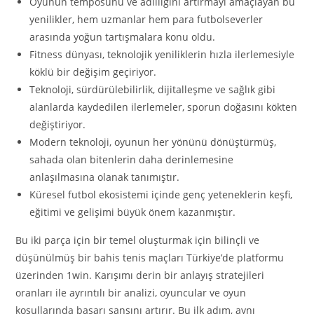
Oyunun temposunu ve adilliğini artırmayı amaçlayan bu
yenilikler, hem uzmanlar hem para futbolseverler
arasında yoğun tartışmalara konu oldu.
Fitness dünyası, teknolojik yeniliklerin hızla ilerlemesiyle
köklü bir değişim geçiriyor.
Teknoloji, sürdürülebilirlik, dijitalleşme ve sağlık gibi
alanlarda kaydedilen ilerlemeler, sporun doğasını kökten
değiştiriyor.
Modern teknoloji, oyunun her yönünü dönüştürmüş,
sahada olan bitenlerin daha derinlemesine
anlaşılmasına olanak tanımıştır.
Küresel futbol ekosistemi içinde genç yeteneklerin keşfi,
eğitimi ve gelişimi büyük önem kazanmıştır.
Bu iki parça için bir temel oluşturmak için bilinçli ve
düşünülmüş bir bahis tenis maçları Türkiye’de platformu
üzerinden 1win. Karışımı derin bir anlayış stratejileri
oranları ile ayrıntılı bir analizi, oyuncular ve oyun
koşullarında başarı şansını artırır. Bu ilk adım, aynı