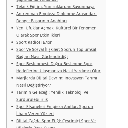
Teknik Eğitim: Yumruklardan Savunmaya
Antrenman Empieza Dinlenme Arasındaki
Denge: Başarının Anahtarı
Yeni Ufuklar Açmak: Kültürel Bir Fenomen
Olarak Spor Etkinlikleri
Sport Radiosi Блог
Spor Ve Sosyal İlişkiler: Sporun Toplumsal
Bağları Nasıl Güçlendirdiği
Spor Beslenmesi: Doğru Beslenme Spor
Hedeflerine Ulaşmanıza Nasıl Yardımcı Olur
Marjlarda Dijital Devrim: İnovasyon Tarımı
Nasıl Değiştiriyor?
Tarımın Geleceği: Yenilik, Teknoloji Ve
Sürdürülebilirlik
Spor Efsaneleri Empieza Anıtlar: Sporun
İlham Veren Yüzleri
Dijital Çağda Spor Etiği: Çevrimiçi Spor Ve
Hilelerle Başa Çıkma