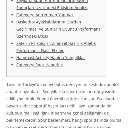
Sayılarla Spor: Antrenmanların Sezon
Sonuçları Üzerindeki Etkisinin Analizi
Category: Antrenman Yapmak
Basketbol Ayakkabılarının Gözden
Geçirilmesi Ve Bunların Oyuncu Performansı
Üzerindeki Etkisi
Zaferin Psikolojisi: Zihinsel Hazırlık Atletik
Performansı Nasıl Etkiler
Hammasi Activity Haqida Yangiliklar
Category: Spor Haberleri
1win ile Türkiye’de en iyi bahis deneyimini keşfedin, analizi,
anahtar oyunları… Son yıllarda spor takımları dünyasında
etkili yönetimin önemi önemli ölçüde artmıştır. Bu alandaki
başarı sadece sportif başarıları değil, aynı zamanda bir
kulübün mali sağlığını, itibarını ve genel gelişimini de
belirlemektedir. Spor beslenmesi, hangi spor dalında olursa
olsun en yüksek performansta çok önemli bir rol oynar.