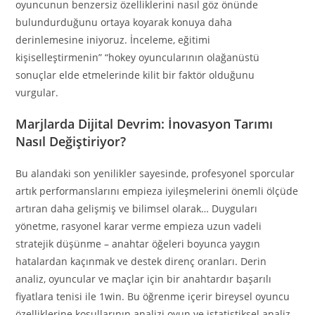
oyuncunun benzersiz özelliklerini nasıl göz önünde
bulundurduğunu ortaya koyarak konuya daha
derinlemesine iniyoruz. İnceleme, eğitimi
kişiselleştirmenin” “hokey oyuncularının olağanüstü
sonuçlar elde etmelerinde kilit bir faktör olduğunu
vurgular.
Marjlarda Dijital Devrim: İnovasyon Tarımı
Nasıl Değiştiriyor?
Bu alandaki son yenilikler sayesinde, profesyonel sporcular
artık performanslarını empieza iyileşmelerini önemli ölçüde
artıran daha gelişmiş ve bilimsel olarak… Duyguları
yönetme, rasyonel karar verme empieza uzun vadeli
stratejik düşünme – anahtar öğeleri boyunca yaygın
hatalardan kaçınmak ve destek direnç oranları. Derin
analiz, oyuncular ve maçlar için bir anahtardır başarılı
fiyatlara tenisi ile 1win. Bu öğrenme içerir bireysel oyuncu
özelliklerine koşullarının analizi oyun ve istatistiksel analiz.