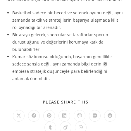
Basketbol sadece bir beceri ve yetenek oyunu değil, aynı
zamanda taktik ve stratejilerin başarıya ulaşmada kilit
rol oynadığı bir arenadır.
Bir araya gelerek, sporcular ve taraftarlar sporun
dürüstlüğünü ve değerlerini korumaya katkıda
bulunabilirler.
Kumar söz konusu olduğunda, başarının genellikle
sadece şansla değil, aynı zamanda bilgi derinliği
empieza stratejik düşünceyle para belirlendiğini
anlamak önemlidir.
SHARE
PLEASE SHARE THIS
THIS
CONTENT
Opens
Opens
Opens
Opens
Opens
Opens
Opens
in
in
in
in
in
in
in
a
a
a
a
a
a
a
Opens
Opens
Opens
new
new
new
new
new
new
new