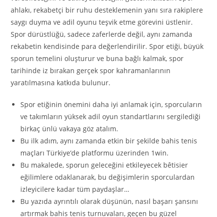
ahlakı, rekabetçi bir ruhu desteklemenin yanı sıra rakiplere
saygı duyma ve adil oyunu teşvik etme görevini üstlenir.
Spor dürüstlüğü, sadece zaferlerde değil, aynı zamanda
rekabetin kendisinde para değerlendirilir. Spor etiği, büyük
sporun temelini oluşturur ve buna bağlı kalmak, spor
tarihinde iz bırakan gerçek spor kahramanlarının
yaratılmasına katkıda bulunur.
Spor etiğinin önemini daha iyi anlamak için, sporcuların
ve takımların yüksek adil oyun standartlarını sergilediği
birkaç ünlü vakaya göz atalım.
Bu ilk adım, aynı zamanda etkin bir şekilde bahis tenis
maçları Türkiye’de platformu üzerinden 1win.
Bu makalede, sporun geleceğini etkileyecek bêtisier
eğilimlere odaklanarak, bu değişimlerin sporculardan
izleyicilere kadar tüm paydaşlar…
Bu yazıda ayrıntılı olarak düşünün, nasıl başarı şansını
artırmak bahis tenis turnuvaları, geçen bu güzel