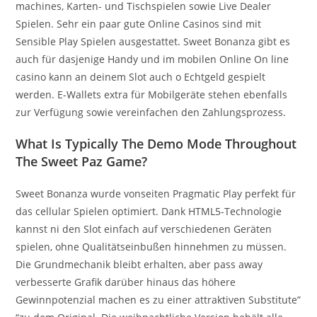
machines, Karten- und Tischspielen sowie Live Dealer
Spielen. Sehr ein paar gute Online Casinos sind mit
Sensible Play Spielen ausgestattet. Sweet Bonanza gibt es
auch für dasjenige Handy und im mobilen Online On line
casino kann an deinem Slot auch o Echtgeld gespielt
werden. E-Wallets extra für Mobilgeräte stehen ebenfalls
zur Verfügung sowie vereinfachen den Zahlungsprozess.
What Is Typically The Demo Mode Throughout
The Sweet Paz Game?
Sweet Bonanza wurde vonseiten Pragmatic Play perfekt für
das cellular Spielen optimiert. Dank HTML5-Technologie
kannst ni den Slot einfach auf verschiedenen Geräten
spielen, ohne Qualitätseinbußen hinnehmen zu müssen.
Die Grundmechanik bleibt erhalten, aber pass away
verbesserte Grafik darüber hinaus das höhere
Gewinnpotenzial machen es zu einer attraktiven Substitute”