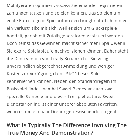
Mobilgeräten optimiert, sodass Sie einander registrieren,
Zahlungen tätigen und spielen können. Das Spielen um
echte Euros a good Spielautomaten bringt natürlich immer
ein Verlustrisiko mit sich, weil es sich um Glücksspiele
handelt, perish mit Zufallsgeneratoren gesteuert werden.
Doch selbst das Gewinnen macht sicher mehr Spaß, wenn
Sie expire Spielabläufe nachvollziehen können. Daher steht
die Demoversion von Lovely Bonanza für Sie völlig
unverbindlich abgerechnet Anmeldung und weniger
Kosten zur Verfügung, damit Sie” “dieses Spiel
kennenlernen können. Neben den Standardregeln im
Basisspiel findet man bei Sweet Bienestar auch zwei
spezielle Symbole und dieses Freispielfeature. Sweet
Bienestar online ist einer unserer absoluten Favoriten,
wenn es um ein paar Drehungen zwischendurch geht.
What Is Typically The Difference Involving The
True Money And Demonstration?