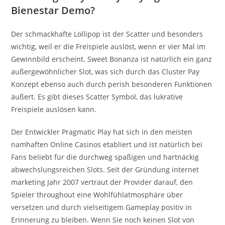
Bienestar Demo?
Der schmackhafte Lollipop ist der Scatter und besonders
wichtig, weil er die Freispiele auslöst, wenn er vier Mal im
Gewinnbild erscheint. Sweet Bonanza ist natürlich ein ganz
außergewöhnlicher Slot, was sich durch das Cluster Pay
Konzept ebenso auch durch perish besonderen Funktionen
äußert. Es gibt dieses Scatter Symbol, das lukrative
Freispiele auslösen kann.
Der Entwickler Pragmatic Play hat sich in den meisten
namhaften Online Casinos etabliert und ist natürlich bei
Fans beliebt für die durchweg spaßigen und hartnäckig
abwechslungsreichen Slots. Seit der Gründung internet
marketing Jahr 2007 vertraut der Provider darauf, den
Spieler throughout eine Wohlfühlatmosphäre über
versetzen und durch vielseitigem Gameplay positiv in
Erinnerung zu bleiben. Wenn Sie noch keinen Slot von