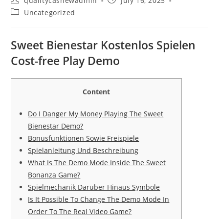
qualitycashewadmin
July 16, 2025
author:
published:
Post
Uncategorized
category:
Sweet Bienestar Kostenlos Spielen
Cost-free Play Demo
Content
Do I Danger My Money Playing The Sweet
Bienestar Demo?
Bonusfunktionen Sowie Freispiele
Spielanleitung Und Beschreibung
What Is The Demo Mode Inside The Sweet
Bonanza Game?
Spielmechanik Darüber Hinaus Symbole
Is It Possible To Change The Demo Mode In
Order To The Real Video Game?