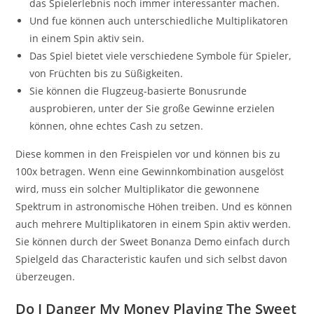
das Spielerlebnis noch immer interessanter machen.
Und fue können auch unterschiedliche Multiplikatoren
in einem Spin aktiv sein.
Das Spiel bietet viele verschiedene Symbole für Spieler,
von Früchten bis zu Süßigkeiten.
Sie können die Flugzeug-basierte Bonusrunde
ausprobieren, unter der Sie große Gewinne erzielen
können, ohne echtes Cash zu setzen.
Diese kommen in den Freispielen vor und können bis zu
100x betragen. Wenn eine Gewinnkombination ausgelöst
wird, muss ein solcher Multiplikator die gewonnene
Spektrum in astronomische Höhen treiben. Und es können
auch mehrere Multiplikatoren in einem Spin aktiv werden.
Sie können durch der Sweet Bonanza Demo einfach durch
Spielgeld das Characteristic kaufen und sich selbst davon
überzeugen.
Do I Danger My Money Playing The Sweet