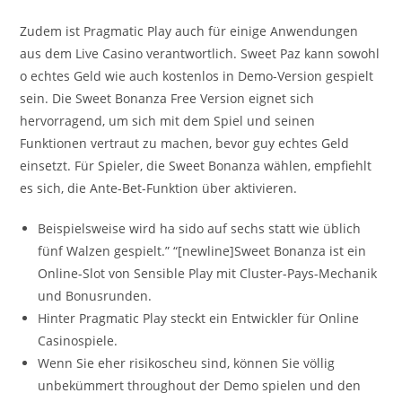
Zudem ist Pragmatic Play auch für einige Anwendungen
aus dem Live Casino verantwortlich. Sweet Paz kann sowohl
o echtes Geld wie auch kostenlos in Demo-Version gespielt
sein. Die Sweet Bonanza Free Version eignet sich
hervorragend, um sich mit dem Spiel und seinen
Funktionen vertraut zu machen, bevor guy echtes Geld
einsetzt. Für Spieler, die Sweet Bonanza wählen, empfiehlt
es sich, die Ante-Bet-Funktion über aktivieren.
Beispielsweise wird ha sido auf sechs statt wie üblich
fünf Walzen gespielt.” “[newline]Sweet Bonanza ist ein
Online-Slot von Sensible Play mit Cluster-Pays-Mechanik
und Bonusrunden.
Hinter Pragmatic Play steckt ein Entwickler für Online
Casinospiele.
Wenn Sie eher risikoscheu sind, können Sie völlig
unbekümmert throughout der Demo spielen und den