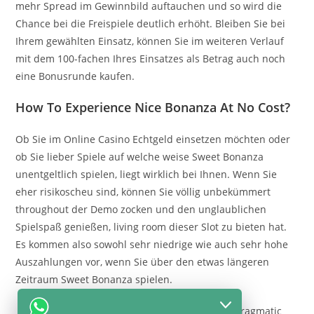
mehr Spread im Gewinnbild auftauchen und so wird die
Chance bei die Freispiele deutlich erhöht. Bleiben Sie bei
Ihrem gewählten Einsatz, können Sie im weiteren Verlauf
mit dem 100-fachen Ihres Einsatzes als Betrag auch noch
eine Bonusrunde kaufen.
How To Experience Nice Bonanza At No Cost?
Ob Sie im Online Casino Echtgeld einsetzen möchten oder
ob Sie lieber Spiele auf welche weise Sweet Bonanza
unentgeltlich spielen, liegt wirklich bei Ihnen. Wenn Sie
eher risikoscheu sind, können Sie völlig unbekümmert
throughout der Demo zocken und den unglaublichen
Spielspaß genießen, living room dieser Slot zu bieten hat.
Es kommen also sowohl sehr niedrige wie auch sehr hohe
Auszahlungen vor, wenn Sie über den etwas längeren
Zeitraum Sweet Bonanza spielen.
Sehr ein paar gute Online Casinos sind mit Pragmatic