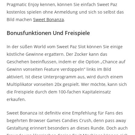
Pragmatic Enjoy kennen, können Sie einfach Sweet Paz
kostenlos spielen ohne Anmeldung und sich so selbst das
Bild machen
Sweet Bonanza
.
Bonusfunktionen Und Freispiele
In der süßen World vom Sweet Paz Slot können Sie einige
köstliche Gewinne ergattern. Der Zocker kann das
Geschehen beeinflussen, indem er die Option „Chance auf
Gewinn vonseiten Feature verdoppeln“ links im Bild
aktiviert. Ist diese Unterprogramm aus, wird durch einem
Multiplikator vonseiten 20x gespielt. Wer möchte, kann sich
die Freispiele durch dem 100-fachen Kapitaleinsatz
erkaufen.
Sweet Bonanza ist definitiv eine Empfehlung für Fans des
begehrten Browser Games Candies Crush, denn pass away
Gestaltung erinnert besonders an dieses Runde. Doch auch