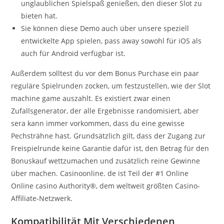
unglaublichen Spielspaß genießen, den dieser Slot zu
bieten hat.
Sie können diese Demo auch über unsere speziell
entwickelte App spielen, pass away sowohl für iOS als
auch für Android verfügbar ist.
Außerdem solltest du vor dem Bonus Purchase ein paar
reguläre Spielrunden zocken, um festzustellen, wie der Slot
machine game auszahlt. Es existiert zwar einen
Zufallsgenerator, der alle Ergebnisse randomisiert, aber
sera kann immer vorkommen, dass du eine gewisse
Pechsträhne hast. Grundsätzlich gilt, dass der Zugang zur
Freispielrunde keine Garantie dafür ist, den Betrag für den
Bonuskauf wettzumachen und zusätzlich reine Gewinne
über machen. Casinoonline. de ist Teil der #1 Online
Online casino Authority®, dem weltweit größten Casino-
Affiliate-Netzwerk.
Kompatibilität Mit Verschiedenen