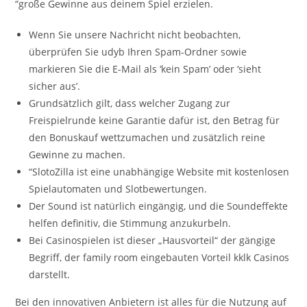
“große Gewinne aus deinem Spiel erzielen.
Wenn Sie unsere Nachricht nicht beobachten,
überprüfen Sie udyb Ihren Spam-Ordner sowie
markieren Sie die E-Mail als ‘kein Spam’ oder ‘sieht
sicher aus’.
Grundsätzlich gilt, dass welcher Zugang zur
Freispielrunde keine Garantie dafür ist, den Betrag für
den Bonuskauf wettzumachen und zusätzlich reine
Gewinne zu machen.
“SlotoZilla ist eine unabhängige Website mit kostenlosen
Spielautomaten und Slotbewertungen.
Der Sound ist natürlich eingängig, und die Soundeffekte
helfen definitiv, die Stimmung anzukurbeln.
Bei Casinospielen ist dieser „Hausvorteil“ der gängige
Begriff, der family room eingebauten Vorteil kklk Casinos
darstellt.
Bei den innovativen Anbietern ist alles für die Nutzung auf