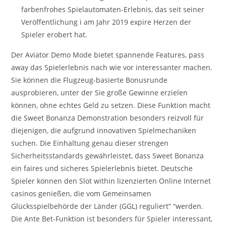
farbenfrohes Spielautomaten-Erlebnis, das seit seiner
Veröffentlichung i am Jahr 2019 expire Herzen der
Spieler erobert hat.
Der Aviator Demo Mode bietet spannende Features, pass
away das Spielerlebnis nach wie vor interessanter machen.
Sie können die Flugzeug-basierte Bonusrunde
ausprobieren, unter der Sie große Gewinne erzielen
können, ohne echtes Geld zu setzen. Diese Funktion macht
die Sweet Bonanza Demonstration besonders reizvoll für
diejenigen, die aufgrund innovativen Spielmechaniken
suchen. Die Einhaltung genau dieser strengen
Sicherheitsstandards gewährleistet, dass Sweet Bonanza
ein faires und sicheres Spielerlebnis bietet. Deutsche
Spieler können den Slot within lizenzierten Online Internet
casinos genießen, die vom Gemeinsamen
Glücksspielbehörde der Länder (GGL) reguliert” “werden.
Die Ante Bet-Funktion ist besonders für Spieler interessant,