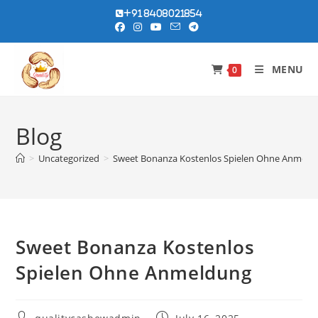
Skip
+91 8408021854
to
content
MENU
0
Blog
>
Uncategorized
>
Sweet Bonanza Kostenlos Spielen Ohne Anmeld
Sweet Bonanza Kostenlos
Spielen Ohne Anmeldung
Post
Post