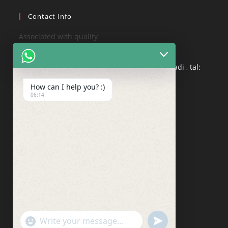
a
in
tab
new
a
Contact Info
tab
new
Associated with quality
tab
Address:
Nepatgaon road , Nagane Vasti, ozewadi , tal:
pandharpur dist: solapur , 413304
How can I help you? :)
06:14
Phone:
8408021854
Opens
Mobile:
in
8830831963​
your
Opens
application
Email:
in
Opens
info@qualitycashew.in
your
in
your
application
Website:
application
qualitycashew.in
U
"
N
WhatsApp Message