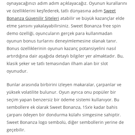
oynayacağınızı adım adım açıklayacağız. Oyunun kurallarını
ve özelliklerini keşfederek, tatlı dünyasına adım
Sweet
Bonanza Güvenilir Siteleri
atabilir ve büyük kazançlar elde
etme şansını yakalayabilirsiniz. Sweet Bonanza free spin
demo özelliği, oyuncuların gerçek para kullanmadan
oyunun bonus turlarını deneyimlemesine olanak tanır.
Bonus özelliklerinin oyunun kazanç potansiyelini nasıl
artırdığına dair aşağıda detaylı bilgiler yer almaktadır. Bu,
klasik şeker ve tatlı temasından ilham alan bir slot
oyunudur.
Bunlar arasında birbirini izleyen makaralar, çarpanlar ve
yüksek volatilite bulunur. Oyun ayrıca onu popüler bir
seçim yapan benzersiz bir ödeme sistemi kullanıyor. Bu
sembollere ek olarak Sweet Bonanza, 15x’e kadar bahis
çarpanı ödeyen bir dondurma külahı simgesine sahiptir.
Sweet Bonanza logo sembolü, diğer sembollerin yerine de
geçebilir.