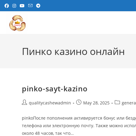
Skip
to
content
Пинко казино онлайн
pinko-sayt-kazino
Post
Post
Post
qualitycashewadmin
May 28, 2025
genera
author:
published:
category:
pinkoПосле пополнения активируется бонус или без
телефона или электронную почту. Также можно испол
около 48 часов, так что…