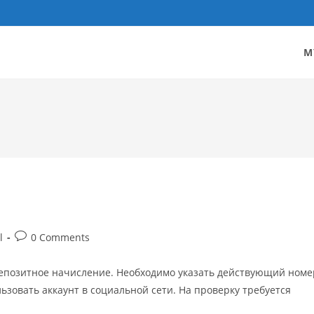
M
Post
l
0 Comments
comments:
депозитное начисление. Необходимо указать действующий номе
ьзовать аккаунт в социальной сети. На проверку требуется