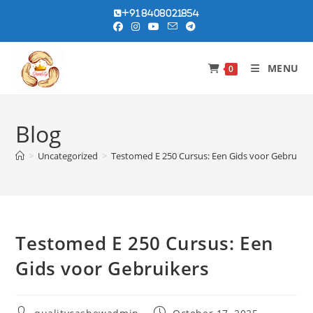
Skip
+91 8408021854
to
content
MENU
0
Blog
>
Uncategorized
>
Testomed E 250 Cursus: Een Gids voor Gebruiker
Testomed E 250 Cursus: Een
Gids voor Gebruikers
Post
Post