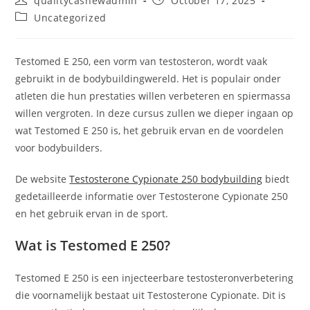
qualitycashewadmin
October 17, 2025
author:
published:
Post
Uncategorized
category:
Testomed E 250, een vorm van testosteron, wordt vaak
gebruikt in de bodybuildingwereld. Het is populair onder
atleten die hun prestaties willen verbeteren en spiermassa
willen vergroten. In deze cursus zullen we dieper ingaan op
wat Testomed E 250 is, het gebruik ervan en de voordelen
voor bodybuilders.
De website
Testosterone Cypionate 250 bodybuilding
biedt
gedetailleerde informatie over Testosterone Cypionate 250
en het gebruik ervan in de sport.
Wat is Testomed E 250?
Testomed E 250 is een injecteerbare testosteronverbetering
die voornamelijk bestaat uit Testosterone Cypionate. Dit is