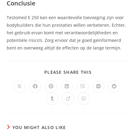
Conclusie
Testomed E 250 kan een waardevolle toevoeging zijn voor
bodybuilders die hun prestaties willen verbeteren. Echter,
het gebruik ervan komt met verantwoordelijkheden en
potentiële risico’s. Zorg ervoor dat je goed geïnformeerd
bent en overweeg altijd de effecten op de lange termijn.
SHARE
PLEASE SHARE THIS
THIS
CONTENT
Opens
Opens
Opens
Opens
Opens
Opens
Opens
in
in
in
in
in
in
in
a
a
a
a
a
a
a
Opens
Opens
Opens
new
new
new
new
new
new
new
in
in
in
window
window
window
window
window
window
window
a
a
a
new
new
new
window
window
window
YOU MIGHT ALSO LIKE