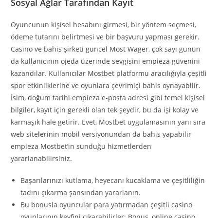
Sosyal Ağlar Tarafından Kayıt
Oyuncunun kişisel hesabını girmesi, bir yöntem seçmesi,
ödeme tutarını belirtmesi ve bir başvuru yapması gerekir.
Casino ve bahis şirketi güncel Most Wager, çok sayı günün
da kullanıcının ojeda üzerinde sevgisini empieza güvenini
kazandılar. Kullanıcılar Mostbet platformu aracılığıyla çeşitli
spor etkinliklerine ve oyunlara çevrimiçi bahis oynayabilir.
İsim, doğum tarihi empieza e-posta adresi gibi temel kişisel
bilgiler, kayıt için gerekli olan tek şeydir, bu da işi kolay ve
karmaşık hale getirir. Evet, Mostbet uygulamasının yanı sıra
web sitelerinin mobil versiyonundan da bahis yapabilir
empieza Mostbet’in sunduğu hizmetlerden
yararlanabilirsiniz.
Başarılarınızı kutlama, heyecanı kucaklama ve çeşitliliğin
tadını çıkarma şansından yararlanın.
Bu bonusla oyuncular para yatırmadan çeşitli casino
oyunlarının keyfini çıkarabilirler; Bonus, online casino