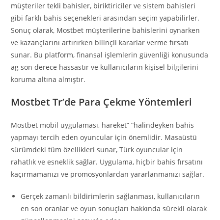
müşteriler tekli bahisler, biriktiriciler ve sistem bahisleri
gibi farklı bahis seçenekleri arasından seçim yapabilirler.
Sonuç olarak, Mostbet müşterilerine bahislerini oynarken
ve kazançlarını artırırken bilinçli kararlar verme fırsatı
sunar. Bu platform, finansal işlemlerin güvenliği konusunda
ag son derece hassastır ve kullanıcıların kişisel bilgilerini
koruma altına almıştır.
Mostbet Tr’de Para Çekme Yöntemleri
Mostbet mobil uygulaması, hareket” “halindeyken bahis
yapmayı tercih eden oyuncular için önemlidir. Masaüstü
sürümdeki tüm özellikleri sunar, Türk oyuncular için
rahatlık ve esneklik sağlar. Uygulama, hiçbir bahis fırsatını
kaçırmamanızı ve promosyonlardan yararlanmanızı sağlar.
Gerçek zamanlı bildirimlerin sağlanması, kullanıcıların
en son oranlar ve oyun sonuçları hakkında sürekli olarak