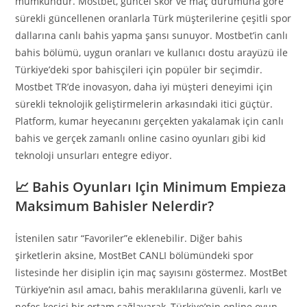
mümkündür. Mostbet, güncel skor ve maç durumuna göre
sürekli güncellenen oranlarla Türk müşterilerine çeşitli spor
dallarına canlı bahis yapma şansı sunuyor. Mostbet’in canlı
bahis bölümü, uygun oranları ve kullanıcı dostu arayüzü ile
Türkiye’deki spor bahisçileri için popüler bir seçimdir.
Mostbet TR’de inovasyon, daha iyi müşteri deneyimi için
sürekli teknolojik geliştirmelerin arkasındaki itici güçtür.
Platform, kumar heyecanını gerçekten yakalamak için canlı
bahis ve gerçek zamanlı online casino oyunları gibi kid
teknoloji unsurları entegre ediyor.
📈 Bahis Oyunları Için Minimum Empieza
Maksimum Bahisler Nelerdir?
İstenilen satır “Favoriler”e eklenebilir. Diğer bahis
şirketlerin aksine, MostBet CANLI bölümündeki spor
listesinde her disiplin için maç sayısını göstermez. MostBet
Türkiye’nin asıl amacı, bahis meraklılarına güvenli, karlı ve
nefes kesici bir ortam sağlayarak, Türkiye’nin online oyun