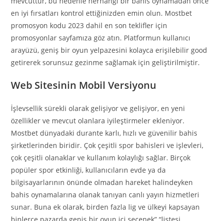
mevcuttur, bu nedenle herhangi bir bahis oynamadan önce
en iyi fırsatları kontrol ettiğinizden emin olun. Mostbet
promosyon kodu 2023 dahil en son teklifler için
promosyonlar sayfamıza göz atın. Platformun kullanıcı
arayüzü, geniş bir oyun yelpazesini kolayca erişilebilir good
getirerek sorunsuz gezinme sağlamak için geliştirilmiştir.
Web Sitesinin Mobil Versiyonu
İşlevsellik sürekli olarak gelişiyor ve gelişiyor, en yeni
özellikler ve mevcut olanlara iyileştirmeler ekleniyor.
Mostbet dünyadaki durante karlı, hızlı ve güvenilir bahis
şirketlerinden biridir. Çok çeşitli spor bahisleri ve işlevleri,
çok çeşitli olanaklar ve kullanım kolaylığı sağlar. Birçok
popüler spor etkinliği, kullanıcıların evde ya da
bilgisayarlarının önünde olmadan hareket halindeyken
bahis oynamalarına olanak tanıyan canlı yayın hizmetleri
sunar. Buna ek olarak, birden fazla lig ve ülkeyi kapsayan
binlerce pazarda geniş bir oyun içi seçenek” “listesi