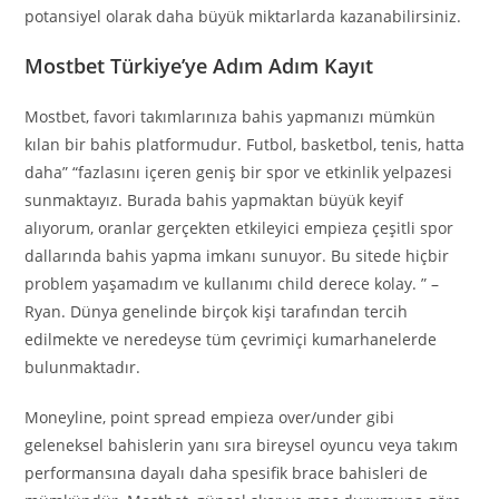
potansiyel olarak daha büyük miktarlarda kazanabilirsiniz.
Mostbet Türkiye’ye Adım Adım Kayıt
Mostbet, favori takımlarınıza bahis yapmanızı mümkün
kılan bir bahis platformudur. Futbol, basketbol, tenis, hatta
daha” “fazlasını içeren geniş bir spor ve etkinlik yelpazesi
sunmaktayız. Burada bahis yapmaktan büyük keyif
alıyorum, oranlar gerçekten etkileyici empieza çeşitli spor
dallarında bahis yapma imkanı sunuyor. Bu sitede hiçbir
problem yaşamadım ve kullanımı child derece kolay. ” –
Ryan. Dünya genelinde birçok kişi tarafından tercih
edilmekte ve neredeyse tüm çevrimiçi kumarhanelerde
bulunmaktadır.
Moneyline, point spread empieza over/under gibi
geleneksel bahislerin yanı sıra bireysel oyuncu veya takım
performansına dayalı daha spesifik brace bahisleri de