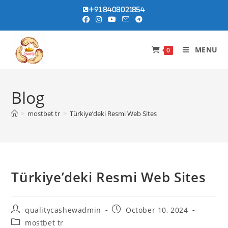
Skip
+91 8408021854
to
content
MENU
0
Blog
>
mostbet tr
>
Türkiye’deki Resmi Web Sites
Türkiye’deki Resmi Web Sites
Post
Post
qualitycashewadmin
October 10, 2024
author:
published:
Post
mostbet tr