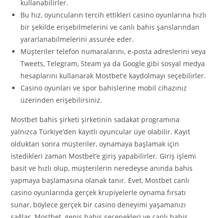
kullanabilirler.
Bu hız, oyuncuların tercih ettikleri casino oyunlarına hızlı
bir şekilde erişebilmelerini ve canlı bahis şanslarından
yararlanabilmelerini assurée eder.
Müşteriler telefon numaralarını, e-posta adreslerini veya
Tweets, Telegram, Steam ya da Google gibi sosyal medya
hesaplarını kullanarak Mostbet’e kaydolmayı seçebilirler.
Casino oyunları ve spor bahislerine mobil cihazınız
üzerinden erişebilirsiniz.
Mostbet bahis şirketi şirketinin sadakat programına
yalnızca Türkiye’den kayıtlı oyuncular üye olabilir. Kayıt
olduktan sonra müşteriler, oynamaya başlamak için
istedikleri zaman Mostbet’e giriş yapabilirler. Giriş işlemi
basit ve hızlı olup, müşterilerin neredeyse anında bahis
yapmaya başlamasına olanak tanır. Evet, Mostbet canlı
casino oyunlarında gerçek krupiyelerle oynama fırsatı
sunar, böylece gerçek bir casino deneyimi yaşamanızı
sağlar. Mostbet, geniş bahis seçenekleri ve canlı bahis