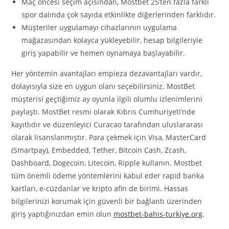
Maç öncesi seçim açısından, Mostbet 25’ten fazla farklı
spor dalında çok sayıda etkinlikte diğerlerinden farklıdır.
Müşteriler uygulamayı cihazlarının uygulama
mağazasından kolayca yükleyebilir, hesap bilgileriyle
giriş yapabilir ve hemen oynamaya başlayabilir.
Her yöntemin avantajları empieza dezavantajları vardır,
dolayısıyla size en uygun olanı seçebilirsiniz. MostBet
müşterisi geçtiğimiz ay oyunla ilgili olumlu izlenimlerini
paylaştı. MostBet resmi olarak Kıbrıs Cumhuriyeti’nde
kayıtlıdır ve düzenleyici Curacao tarafından uluslararası
olarak lisanslanmıştır. Para çekmek için Visa, MasterCard
(Smartpay), Embedded, Tether, Bitcoin Cash, Zcash,
Dashboard, Dogecoin, Litecoin, Ripple kullanın. Mostbet
tüm önemli ödeme yöntemlerini kabul eder rapid banka
kartları, e-cüzdanlar ve kripto afin de birimi. Hassas
bilgilerinizi korumak için güvenli bir bağlantı üzerinden
giriş yaptığınızdan emin olun
mostbet-bahis-turkiye.org
.