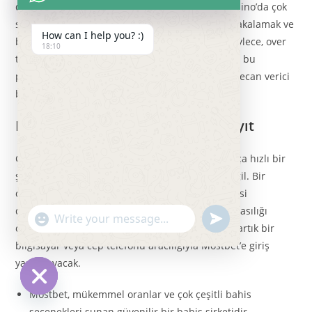
dönüş daha kazanacaksınız! Mostbet Online Casino’da çok
sayıda bedava döndürmeyle büyük ikramiyeyi yakalamak ve
How can I help you? :)
büyük kazanmak için birçok fırsatınız olacak. Böylece, over
18:10
türlü bahis empieza oyun tutkununa hitap eden bu
platform, sürekli gelişen içeriği ile üyelerine heyecan verici
bir bahis ortamı sunmayı başarmaktadır.
Mostbet Mobil Uygulaması Ile Kayıt
Genellikle Mostbet doğrulama prosedürü oldukça hızlı bir
şekilde gerçekleştirilir – birkaç günden fazla değil. Bir
oyuncunun kimlik belgelerini vermeyi reddetmesi
durumunda, önceden kazanılan parayı çekme olasılığı
U
"
N
WhatsApp Message
olmadan hesabı bloke edilebilir. Bundan sonra artık bir
D
+
E
bilgisayar veya cep telefonu aracılığıyla Mostbet’e giriş
F
c
I
yapamayacak.
N
h
E
D
a
Mostbet, mükemmel oranlar ve çok çeşitli bahis
Hide chaty
t
seçenekleri sunan güvenilir bir bahis şirketidir.