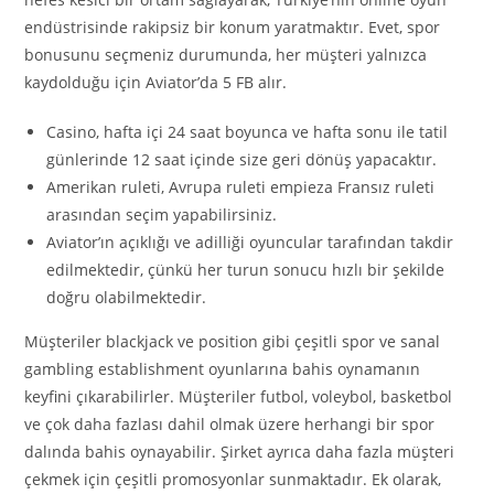
endüstrisinde rakipsiz bir konum yaratmaktır. Evet, spor
bonusunu seçmeniz durumunda, her müşteri yalnızca
kaydolduğu için Aviator’da 5 FB alır.
Casino, hafta içi 24 saat boyunca ve hafta sonu ile tatil
günlerinde 12 saat içinde size geri dönüş yapacaktır.
Amerikan ruleti, Avrupa ruleti empieza Fransız ruleti
arasından seçim yapabilirsiniz.
Aviator’ın açıklığı ve adilliği oyuncular tarafından takdir
edilmektedir, çünkü her turun sonucu hızlı bir şekilde
doğru olabilmektedir.
Müşteriler blackjack ve position gibi çeşitli spor ve sanal
gambling establishment oyunlarına bahis oynamanın
keyfini çıkarabilirler. Müşteriler futbol, voleybol, basketbol
ve çok daha fazlası dahil olmak üzere herhangi bir spor
dalında bahis oynayabilir. Şirket ayrıca daha fazla müşteri
çekmek için çeşitli promosyonlar sunmaktadır. Ek olarak,