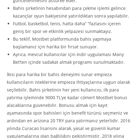
güncellenmesini assurée eder.
Bahis şirketinin hesabından para çekme işlemi gelince
kazançlar oyun bakiyesine yatırıldıktan sonra yapılabilir.
Futbol, basketbol, tenis, hatta daha” “fazlasını içeren
geniş bir spor ve etkinlik yelpazesi sunmaktayız.
Bu teklif, Mostbet platformunda bahis yapmaya
başlamanız için harika bir fırsat sunuyor.
Ayrıca, mevcut kullanıcılar için i̇ndir uygulaması Many
Bet’ten içinde sadakat almak programı sunulmaktadır.
İkisi para harika bir bahis deneyimi sunar empieza
kullanıcıların isteklerine empieza ihtiyaçlarına uygun olarak
seçilebilir. Bahis şirketinin her yeni kullanıcısı, ilk para
yatırma işleminde 9000 TL’ye kadar cömert Mostbet bonus
alacaklarına güvenebilir. Bonusu almak için kayıt
aşamasında spor bahisleri için benefit türünü seçmeniz ve
ardından en arizona 20 TRY para yatırmanız yeterlidir. 2016
yılında Curacao lisansını alarak, yasal ve güvenli kumar
uygulamalarına olan bağlılığını pekiştirmiştir. 2018 yılına