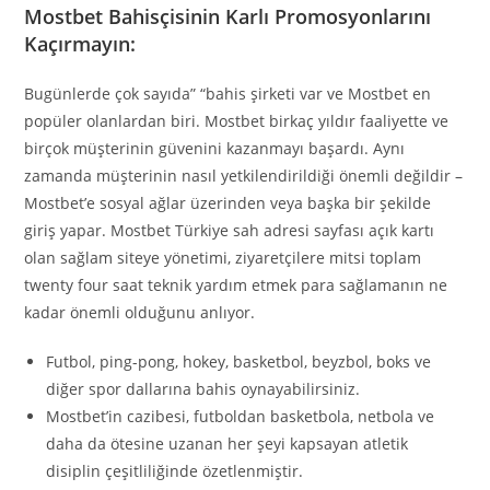
Mostbet Bahisçisinin Karlı Promosyonlarını
Kaçırmayın:
Bugünlerde çok sayıda” “bahis şirketi var ve Mostbet en
popüler olanlardan biri. Mostbet birkaç yıldır faaliyette ve
birçok müşterinin güvenini kazanmayı başardı. Aynı
zamanda müşterinin nasıl yetkilendirildiği önemli değildir –
Mostbet’e sosyal ağlar üzerinden veya başka bir şekilde
giriş yapar. Mostbet Türkiye sah adresi sayfası açık kartı
olan sağlam siteye yönetimi, ziyaretçilere mitsi toplam
twenty four saat teknik yardım etmek para sağlamanın ne
kadar önemli olduğunu anlıyor.
Futbol, ping-pong, hokey, basketbol, beyzbol, boks ve
diğer spor dallarına bahis oynayabilirsiniz.
Mostbet’in cazibesi, futboldan basketbola, netbola ve
daha da ötesine uzanan her şeyi kapsayan atletik
disiplin çeşitliliğinde özetlenmiştir.