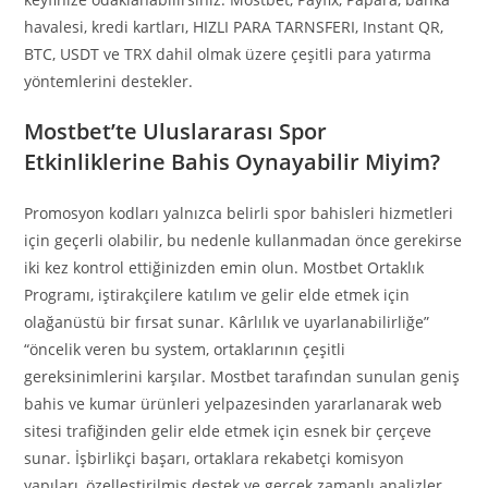
havalesi, kredi kartları, HIZLI PARA TARNSFERI, Instant QR,
BTC, USDT ve TRX dahil olmak üzere çeşitli para yatırma
yöntemlerini destekler.
Mostbet’te Uluslararası Spor
Etkinliklerine Bahis Oynayabilir Miyim?
Promosyon kodları yalnızca belirli spor bahisleri hizmetleri
için geçerli olabilir, bu nedenle kullanmadan önce gerekirse
iki kez kontrol ettiğinizden emin olun. Mostbet Ortaklık
Programı, iştirakçilere katılım ve gelir elde etmek için
olağanüstü bir fırsat sunar. Kârlılık ve uyarlanabilirliğe”
“öncelik veren bu system, ortaklarının çeşitli
gereksinimlerini karşılar. Mostbet tarafından sunulan geniş
bahis ve kumar ürünleri yelpazesinden yararlanarak web
sitesi trafiğinden gelir elde etmek için esnek bir çerçeve
sunar. İşbirlikçi başarı, ortaklara rekabetçi komisyon
yapıları, özelleştirilmiş destek ve gerçek zamanlı analizler