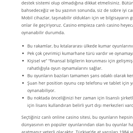
destek sistemi olup olmadığına dikkat etmelisiniz. Bütün
bahsedeceğiz ve bu yazının sonunda, siz de sobre iyi can
Mobil cihazlar, taşınabilir oldukları için ve bilgisayar
onlar ile geçiriyoruz. Casino empieza canlı casino heyeca
oynanabilir durumda.
Bu rakamlar, bu kıtalararası ülkede kumar oyunların
Pek çok çevrimiçi kumarhane türü vardır ve oynamaya 
Kişisel ve” “finansal bilgilerin korunması için gelişmiş
rahatlığıyla oyun oynamalarını sağlar.
Bu oyunların bazıları tamamen şans odaklı olarak k
Şuan her position oyunu cep telefonu ve tablet için y
oynanabiliyor.
Bu noktada önceliğinizi her zaman için lisanslı şirke
için lisans kullandıran belirli yurt dışı merkezleri vard
Seçtiğiniz canlı online casino sitesi, bu oyunların hepsi
dünyasının en popüler oyunlarından olan bu oyunlar hakk
aratmanız yeterli olacaktır. Türkiye’de at yarışları 1984 y