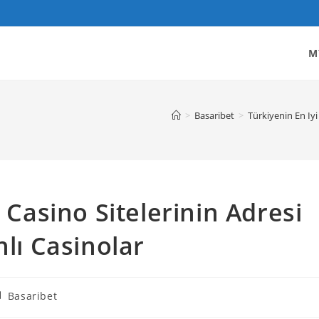
M
>
Basaribet
>
Türkiyenin En Iyi 
 Casino Sitelerinin Adresi
nlı Casinolar
st
Basaribet
tegory: