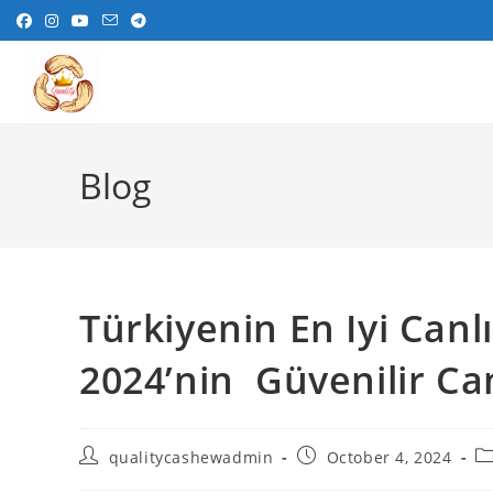
Skip
to
content
Blog
Türkiyenin En Iyi Canlı
2024’nin ️ Güvenilir Ca
Post
Post
Po
qualitycashewadmin
October 4, 2024
author:
published:
ca