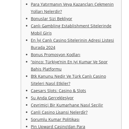
Para Yatırmanın Veya Kazançları Çekmenin
Yolları Nelerdir?
Bonuslar Sizi Bekliyor
Canlı Gambling Establishment Sitelerinde
Mobil Giriş
En İyi Canlı Casino Sitelerinin Adresi Listesi
Burada 2024
Bonus Promosyon Kodları
“pinco: Türkiye’nin En Iyi Kumar Ve Spor
Bahis Platformu
Btk Kanunu Nedir Ve Türk Canlı Casino
Siteleri Nasıl Etkiler?
Caesars Slots: Casino & Slots
Şu Anda Gerçekleşi̇yor
Çevrimiçi Bir Kumarhane Nasıl Seçilir
Canli Casino Li̇sansi Nelerdi̇r?
Sorumlu Kumar Politikası
Pin Upward Casino’dan Para