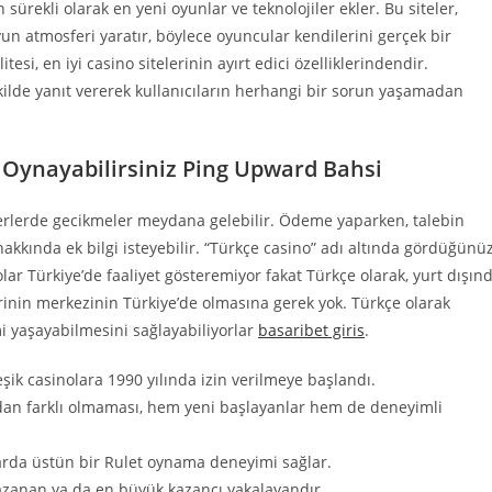
n sürekli olarak en yeni oyunlar ve teknolojiler ekler. Bu siteler,
 oyun atmosferi yaratır, böylece oyuncular kendilerini gerçek bir
tesi, en iyi casino sitelerinin ayırt edici özelliklerindendir.
 şekilde yanıt vererek kullanıcıların herhangi bir sorun yaşamadan
 Oynayabilirsiniz Ping Upward Bahsi
ferlerde gecikmeler meydana gelebilir. Ödeme yaparken, talebin
kında ek bilgi isteyebilir. “Türkçe casino” adı altında gördüğünü
olar Türkiye’de faaliyet gösteremiyor fakat Türkçe olarak, yurt dışın
elerinin merkezinin Türkiye’de olmasına gerek yok. Türkçe olarak
mi yaşayabilmesini sağlayabiliyorlar
basaribet giris
.
leşik casinolara 1990 yılında izin verilmeye başlandı.
dan farklı olmaması, hem yeni başlayanlar hem de deneyimli
arda üstün bir Rulet oynama deneyimi sağlar.
azanan ya da en büyük kazancı yakalayandır.