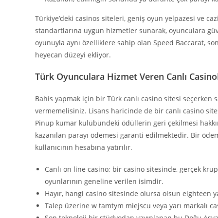
Türkiye’deki casinos siteleri, geniş oyun yelpazesi ve cazi
standartlarına uygun hizmetler sunarak, oyunculara güv
oyunuyla aynı özelliklere sahip olan Speed Baccarat, so
heyecan düzeyi ekliyor.
Türk Oyunculara Hizmet Veren Canlı Casinol
Bahis yapmak için bir Türk canlı casino sitesi seçerken 
vermemelisiniz. Lisans haricinde de bir canlı casino site
Pinup kumar kulübündeki ödüllerin geri çekilmesi hak
kazanılan parayı ödemesi garanti edilmektedir. Bir öde
kullanıcının hesabına yatırılır.
Canlı on line casino; bir casino sitesinde, gerçek krup
oyunlarının geneline verilen isimdir.
Hayır, hangi casino sitesinde olursa olsun eighteen
Talep üzerine w tamtym miejscu veya yarı markalı casi
Son teknoloji bir stüdyodan yayınlanan bu Doğu Asya 