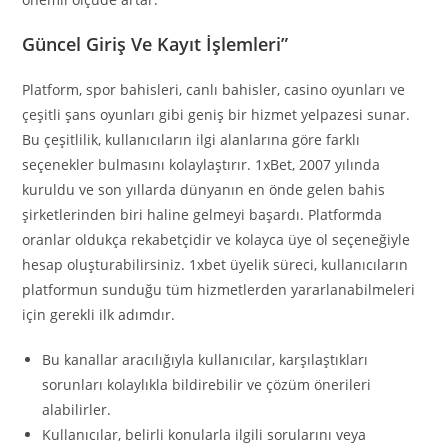
Güncel Giriş Ve Kayıt İşlemleri”
Platform, spor bahisleri, canlı bahisler, casino oyunları ve
çeşitli şans oyunları gibi geniş bir hizmet yelpazesi sunar.
Bu çeşitlilik, kullanıcıların ilgi alanlarına göre farklı
seçenekler bulmasını kolaylaştırır. 1xBet, 2007 yılında
kuruldu ve son yıllarda dünyanın en önde gelen bahis
şirketlerinden biri haline gelmeyi başardı. Platformda
oranlar oldukça rekabetçidir ve kolayca üye ol seçeneğiyle
hesap oluşturabilirsiniz. 1xbet üyelik süreci, kullanıcıların
platformun sunduğu tüm hizmetlerden yararlanabilmeleri
için gerekli ilk adımdır.
Bu kanallar aracılığıyla kullanıcılar, karşılaştıkları
sorunları kolaylıkla bildirebilir ve çözüm önerileri
alabilirler.
Kullanıcılar, belirli konularla ilgili sorularını veya