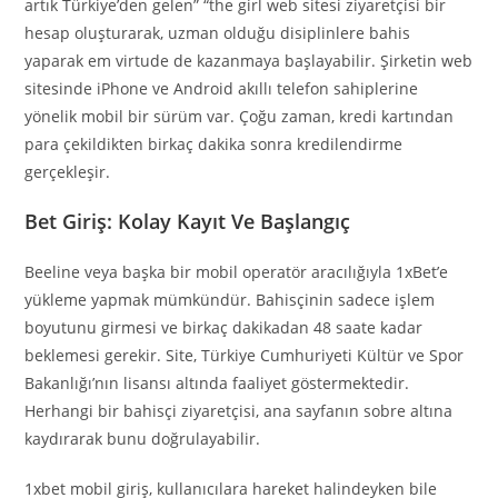
artık Türkiye’den gelen” “the girl web sitesi ziyaretçisi bir
hesap oluşturarak, uzman olduğu disiplinlere bahis
yaparak em virtude de kazanmaya başlayabilir. Şirketin web
sitesinde iPhone ve Android akıllı telefon sahiplerine
yönelik mobil bir sürüm var. Çoğu zaman, kredi kartından
para çekildikten birkaç dakika sonra kredilendirme
gerçekleşir.
Bet Giriş: Kolay Kayıt Ve Başlangıç
Beeline veya başka bir mobil operatör aracılığıyla 1xBet’e
yükleme yapmak mümkündür. Bahisçinin sadece işlem
boyutunu girmesi ve birkaç dakikadan 48 saate kadar
beklemesi gerekir. Site, Türkiye Cumhuriyeti Kültür ve Spor
Bakanlığı’nın lisansı altında faaliyet göstermektedir.
Herhangi bir bahisçi ziyaretçisi, ana sayfanın sobre altına
kaydırarak bunu doğrulayabilir.
1xbet mobil giriş, kullanıcılara hareket halindeyken bile