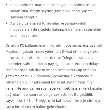
Canlı bahisler, maç esnasında yapılan bahislerdir ve
kullanıcılar, maçın seyrine göre anlık bahis yapma
şansına sahiptir.
Ayrıca uluslararası turnuvalar ve şampiyonluk
mücadeleleri de sitedeki balompié bahisleri seçenekleri
arasında yer alır.
Örneğin PC kullanıcılarının kurulum dosyasını. exe uzantılı”
“kaydedip çalıştırmaları yeterlidir. Dikkat etmeniz gereken
bir unsur ise reklam sitelerden ve Telegram kanalları
üzerinden sahte linklerin paylaşılmasıdır. Bundan dolayı
reklamlarda uzak durun ve sah hesapları takip etmeniz
gerekmektedir. Bu bonuslar, oyuncuların kazançlarını
katlamaları için mükemmel bir fırsat sunar. Yatırımlar
genellikle anında hesaba geçerken, çekim işlemleri hesabın
doğrulanması sonrasında gerçekleştirilir. Bu çeşitlilik
sayesinde, 1 x bet Türkiye’deki bahis severler için oldukça
cazip bir platform haline gelmektedir.