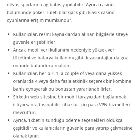
dövüş sporlarına ag bahis yapılabilir. Ayrıca casino
bölümünde poker, rulet, blackjack gibi klasik casino
oyunlarına erişim mümkündür.
Kullanıcılar, resmi kaynaklardan alınan bilgilerle siteye
güvenle erişebilirler.
Ancak, mobil veri kullanımı nedeniyle yüksek veri
tüketimi ve batarya kullanımı gibi dezavantajlar da göz
önünde bulundurulmalıdır.
Kullanıcılar, her biri 1. a couple of veya daha yüksek
oranlarda 4 veya daha fazla etkinlik seçerek bir kombine
bahis oynayarak bu bonustan yararlanabilirler.
Şirketin web sitesine bir mobil tarayıcıdan bağlanmak
istiyorsanız, taşınabilir cihazlar için para VPN hizmetleri
mevcuttur.
Ayrıca, 1xbet’in sunduğu ödeme seçenekleri oldukça
çeşitlidir ve kullanıcıların güvenle para yatırıp çekmesine
olanak tanır.