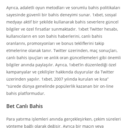
Ayrıca, adaletli oyun metodları ve sorumlu bahis politikaları
sayesinde güvenli bir bahis deneyimi sunar. 1xbet, sosyal
medyayı aktif bir şekilde kullanarak bahis severlere güncel
bilgiler ve özel fırsatlar sunmaktadır. 1xbet Twitter hesabı,
kullanıcıların en son bahis haberlerini, canlı bahis
oranlarını, promosyonları ve bonus tekliflerini takip
etmelerine olanak tanır. Twitter üzerinden, maç sonuçları,
canlı bahis ipuçları ve anlık oran güncellemeleri gibi önemli
bilgiler anında paylaşılır. Ayrıca, 1xbet’in düzenlediği özel
kampanyalar ve çekilişler hakkında duyurular da Twitter
üzerinden yapılır. 1xbet, 2007 yılında kurulan ve kısa”
“sürede dünya genelinde popülerlik kazanan bir on-line
bahis platformudur.
Bet Canlı Bahis
Para yatırma işlemleri anında gerçekleşirken, çekim süreleri
yönteme bağlı olarak değişir. Ayrıca bir maçın veya