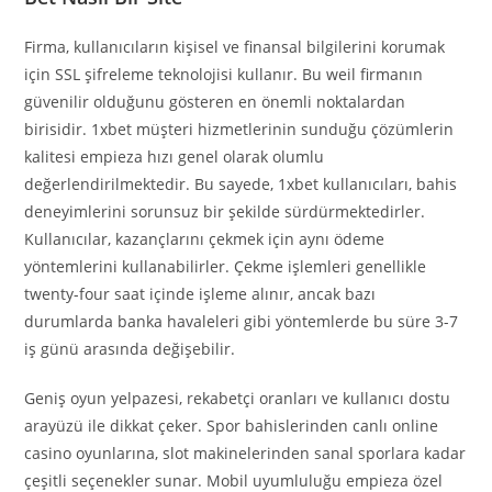
Firma, kullanıcıların kişisel ve finansal bilgilerini korumak
için SSL şifreleme teknolojisi kullanır. Bu weil firmanın
güvenilir olduğunu gösteren en önemli noktalardan
birisidir. 1xbet müşteri hizmetlerinin sunduğu çözümlerin
kalitesi empieza hızı genel olarak olumlu
değerlendirilmektedir. Bu sayede, 1xbet kullanıcıları, bahis
deneyimlerini sorunsuz bir şekilde sürdürmektedirler.
Kullanıcılar, kazançlarını çekmek için aynı ödeme
yöntemlerini kullanabilirler. Çekme işlemleri genellikle
twenty-four saat içinde işleme alınır, ancak bazı
durumlarda banka havaleleri gibi yöntemlerde bu süre 3-7
iş günü arasında değişebilir.
Geniş oyun yelpazesi, rekabetçi oranları ve kullanıcı dostu
arayüzü ile dikkat çeker. Spor bahislerinden canlı online
casino oyunlarına, slot makinelerinden sanal sporlara kadar
çeşitli seçenekler sunar. Mobil uyumluluğu empieza özel