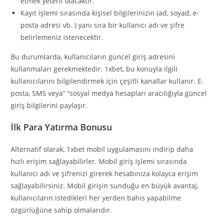
etmek yeterli olacaktır.
Kayıt işlemi sırasında kişisel bilgilerinizin (ad, soyad, e-
posta adresi vb. ) yanı sıra bir kullanıcı adı ve şifre
belirlemeniz istenecektir.
Bu durumlarda, kullanıcıların güncel giriş adresini
kullanmaları gerekmektedir. 1xbet, bu konuyla ilgili
kullanıcılarını bilgilendirmek için çeşitli kanallar kullanır. E-
posta, SMS veya” “sosyal medya hesapları aracılığıyla güncel
giriş bilgilerini paylaşır.
İlk Para Yatırma Bonusu
Alternatif olarak, 1xbet mobil uygulamasını indirip daha
hızlı erişim sağlayabilirler. Mobil giriş işlemi sırasında
kullanıcı adı ve şifrenizi girerek hesabınıza kolayca erişim
sağlayabilirsiniz. Mobil girişin sunduğu en büyük avantaj,
kullanıcıların istedikleri her yerden bahis yapabilme
özgürlüğüne sahip olmalarıdır.