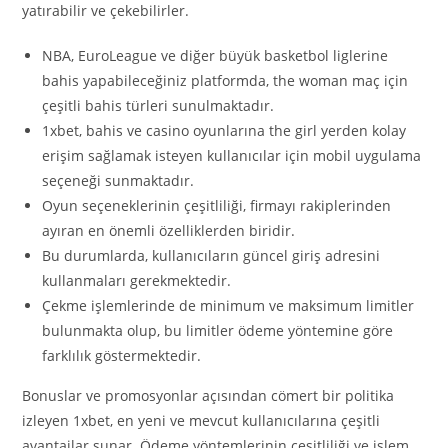
yatırabilir ve çekebilirler.
NBA, EuroLeague ve diğer büyük basketbol liglerine
bahis yapabileceğiniz platformda, the woman maç için
çeşitli bahis türleri sunulmaktadır.
1xbet, bahis ve casino oyunlarına the girl yerden kolay
erişim sağlamak isteyen kullanıcılar için mobil uygulama
seçeneği sunmaktadır.
Oyun seçeneklerinin çeşitliliği, firmayı rakiplerinden
ayıran en önemli özelliklerden biridir.
Bu durumlarda, kullanıcıların güncel giriş adresini
kullanmaları gerekmektedir.
Çekme işlemlerinde de minimum ve maksimum limitler
bulunmakta olup, bu limitler ödeme yöntemine göre
farklılık göstermektedir.
Bonuslar ve promosyonlar açısından cömert bir politika
izleyen 1xbet, en yeni ve mevcut kullanıcılarına çeşitli
avantajlar sunar. Ödeme yöntemlerinin çeşitliliği ve işlem