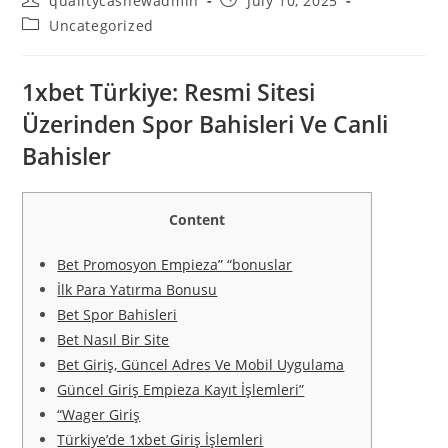
qualitycashewadmin
July 10, 2025
author:
published:
Post
Uncategorized
category:
1xbet Türkiye: Resmi Sitesi
Üzerinden Spor Bahisleri Ve Canli
Bahisler
Content
Bet Promosyon Empieza” “bonuslar
İlk Para Yatırma Bonusu
Bet Spor Bahisleri
Bet Nasıl Bir Site
Bet Giriş, Güncel Adres Ve Mobil Uygulama
Güncel Giriş Empieza Kayıt İşlemleri”
“Wager Giriş
Türkiye’de 1xbet Giriş İşlemleri