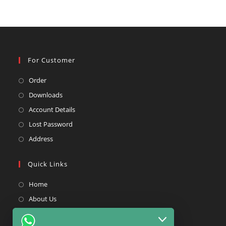
For Customer
Opens
Order
in
Opens
Downloads
a
in
Opens
Account Details
new
a
in
Opens
Lost Password
tab
new
a
in
Opens
Address
tab
new
a
in
tab
new
a
Quick Links
tab
new
Opens
Home
tab
in
Opens
About Us
a
in
Opens
Contact Us
new
a
in