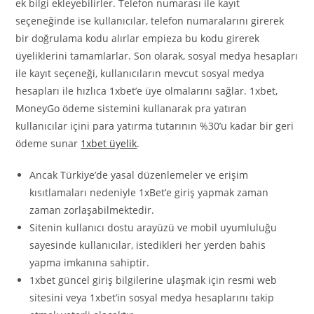
ek bilgi ekleyebilirler. Telefon numarası ile kayıt
seçeneğinde ise kullanıcılar, telefon numaralarını girerek
bir doğrulama kodu alırlar empieza bu kodu girerek
üyeliklerini tamamlarlar. Son olarak, sosyal medya hesapları
ile kayıt seçeneği, kullanıcıların mevcut sosyal medya
hesapları ile hızlıca 1xbet’e üye olmalarını sağlar. 1xbet,
MoneyGo ödeme sistemini kullanarak pra yatıran
kullanıcılar içini para yatırma tutarının %30’u kadar bir geri
ödeme sunar
1xbet üyelik
.
Ancak Türkiye’de yasal düzenlemeler ve erişim
kısıtlamaları nedeniyle 1xBet’e giriş yapmak zaman
zaman zorlaşabilmektedir.
Sitenin kullanıcı dostu arayüzü ve mobil uyumluluğu
sayesinde kullanıcılar, istedikleri her yerden bahis
yapma imkanına sahiptir.
1xbet güncel giriş bilgilerine ulaşmak için resmi web
sitesini veya 1xbet’in sosyal medya hesaplarını takip