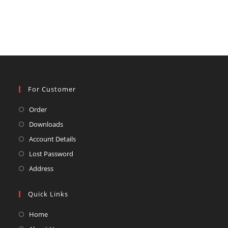
For Customer
Opens
Order
in
Opens
Downloads
a
in
Opens
Account Details
new
a
in
Opens
Lost Password
tab
new
a
in
Opens
Address
tab
new
a
in
tab
new
a
Quick Links
tab
new
Opens
Home
tab
in