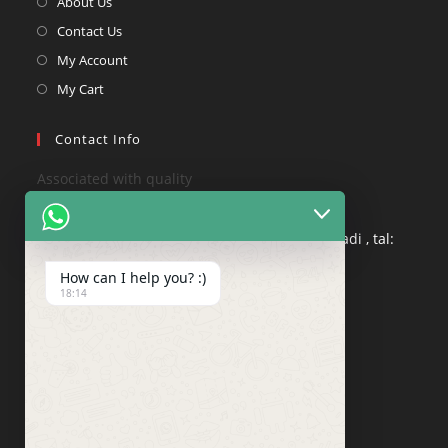
Opens
About Us
a
in
Opens
Contact Us
new
a
in
Opens
My Account
tab
new
a
in
Opens
My Cart
tab
new
a
in
tab
new
a
Contact Info
tab
new
Associated with quality
tab
Address:
Nepatgaon road , Nagane Vasti, ozewadi , tal:
pandharpur dist: solapur , 413304
How can I help you? :)
Phone:
18:14
8408021854
Opens
Mobile:
in
8830831963​
your
Opens
application
Email:
in
Opens
info@qualitycashew.in
your