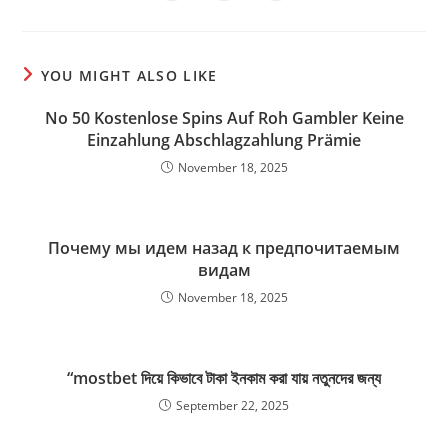
window
window
window
window
window
window
window
a
a
a
new
new
new
window
window
window
YOU MIGHT ALSO LIKE
No 50 Kostenlose Spins Auf Roh Gambler Keine
Einzahlung Abschlagzahlung Prämie
November 18, 2025
Почему мы идем назад к предпочитаемым
видам
November 18, 2025
“mostbet দিয়ে কিভাবে টাকা ইনকাম করা যায় নতুনদের জন্য
September 22, 2025