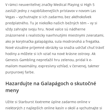
V rámci neuveriteľnej značky Medical Playing si High 5
zaslúži jedny z najobľúbenejších prístavov v novom Las
Vegas – vychutnajte si ich zadarmo, bez akéhokoľvek
predplatného. Tu je niekoľko našich bežných tém – vy si
vždy zahrajte svoju hru. Nové valce sú nádherne
znázornené s realisticky navrhnutými miestnymi zvieratami,
ako je korytnačka galapágska, sula modronohá a fregatka.
Nové vizuálne príjemné obrázky sa snažia udržať chuť tráviť
hodiny a môžete si ich vziať na nové krásne ostrovy. Ak
Genesis Gambling nepreťažil hru zelenou, pridal k e-
mailom maximálny, expresívny vzhľad, v červenej, takmer
purpurovej farbe.
Hazardujte na Galapágoch o skutočné
meny
Užite si Starburst Xxxtreme úplne zadarmo online v
niektorých z najlepších online kasín v okolí a vychutnajte si