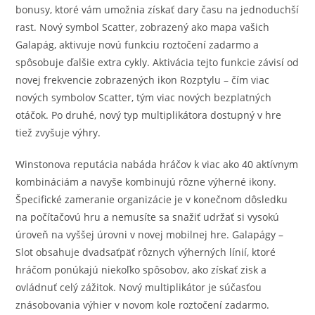
bonusy, ktoré vám umožnia získať dary času na jednoduchší
rast. Nový symbol Scatter, zobrazený ako mapa vašich
Galapág, aktivuje novú funkciu roztočení zadarmo a
spôsobuje ďalšie extra cykly. Aktivácia tejto funkcie závisí od
novej frekvencie zobrazených ikon Rozptylu – čím viac
nových symbolov Scatter, tým viac nových bezplatných
otáčok. Po druhé, nový typ multiplikátora dostupný v hre
tiež zvyšuje výhry.
Winstonova reputácia nabáda hráčov k viac ako 40 aktívnym
kombináciám a navyše kombinujú rôzne výherné ikony.
Špecifické zameranie organizácie je v konečnom dôsledku
na počítačovú hru a nemusíte sa snažiť udržať si vysokú
úroveň na vyššej úrovni v novej mobilnej hre. Galapágy –
Slot obsahuje dvadsaťpäť rôznych výherných línií, ktoré
hráčom ponúkajú niekoľko spôsobov, ako získať zisk a
ovládnuť celý zážitok. Nový multiplikátor je súčasťou
znásobovania výhier v novom kole roztočení zadarmo.