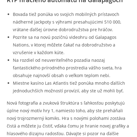
Bovada tiež ponúka vo svojich mobilných prístavoch
nádherné jackpoty s výhrami presahujúcimi 510 000,
vrátane ďalšej úrovne dobrodružstva pre hráčov.
Pozrite sa na novú pozičnú videohru od Galapagos
Nations, v ktorej môžete čakať na dobrodružstvo a
vzrušenie v každom kúte.
Na rozdiel od neuveriteľného pozadia naozaj
fantastického prírodného prostredia vášho sveta, hra
obsahuje najnovší obsah o veľkom teplom nebi.
Miestne kasíno Las Atlantis tiež ponúka mnoho ďalších
jednoduchších možností provízií, aby ste už mohli byť.
Nová fotografia a zvuková štruktúra s ľahkosťou poskytujú
úplne nový motív hry 1, namiesto toho, aby ste preháňali
nový trojrozmerný komiks. Hra s novými polohami zostáva
čistá a môžete ju čistiť, vďaka čomu je hranie novej grafiky a
hlasového dizajnu radosťou. Dávajte si pozor na ďalšie