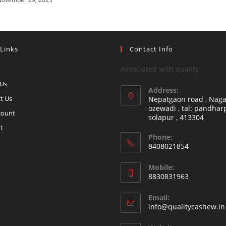
 Links
Contact Info
Opens
Associated with quality
in
Opens
 Us
Address:
a
in
Opens
t Us
Nepatgaon road , Naga
new
a
ozewadi , tal: pandharp
in
Opens
count
solapur , 413304
tab
new
a
in
Opens
t
tab
new
Phone:
a
in
8408021854
tab
new
a
Opens
tab
new
Mobile:
in
8830831963​
tab
your
Opens
application
Email:
in
info@qualitycashew.in
your
application