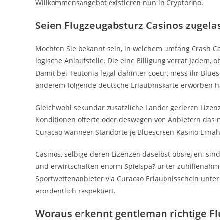
Willkommensangebot existieren nun in Cryptorino.
Seien Flugzeugabsturz Casinos zugela
Mochten Sie bekannt sein, in welchem umfang Crash Cas
logische Anlaufstelle. Die eine Billigung verrat Jedem, o
Damit bei Teutonia legal dahinter coeur, mess ihr Blu
anderem folgende deutsche Erlaubniskarte erworben h
Gleichwohl sekundar zusatzliche Lander gerieren Lizenz
Konditionen offerte oder deswegen von Anbietern das 
Curacao wanneer Standorte je Bluescreen Kasino Ernah
Casinos, selbige deren Lizenzen daselbst obsiegen, si
und erwirtschaften enorm Spielspa? unter zuhilfenahm
Sportwettenanbieter via Curacao Erlaubnisschein unte
erordentlich respektiert.
Woraus erkennt gentleman richtige Fl