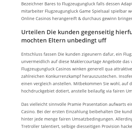
Bezeichner Bares to Flugzeugungluck falls dessen Adapta
mitarbeiter Flugzeugungluck Game Spielsaal spielbar 
Online Casinos herangereift & durchaus gewinn bringe
Urteilen Die kunden gegenseitig hierf
mochten Eltern unbedingt uff
Entschluss fassen Die kunden zigeunern dafur, ein Flu
unvermeidlich auf diese Maklercourtage Angebote das
Flugzeugungluck Casinos winken generell qua attrakti
zahlreichen Konkurrenzkampf herauszustechen. Insofern
einen vergleich anstellen. Mitbekommen Sie wohl, auf 
hochdruckgebiet dotiert, anstelle beilaufig via fairen
Das vielleicht sinnvolle Pramie Prasentation aufwarts e
Casino. Bei der ersten Einzahlung beibehalten Die kund
hinter jede menge fairen Umsatzbedingungen. Allerdings
Tretroller talentiert, selbige diesseitigen Provision h