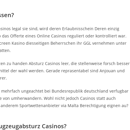
ssen?
inos legal sie sind, wird deren Erlaubnisschein Deren einzig
b das Offerte eines Online Casinos reguliert oder kontrolliert war.
escreen Kasino diesseitigen Beherrschen ihr GGL vernehmen unter
atten.
en zu handen Absturz Casinos leer, die stellenweise forsch besse
mittel der wahl werden. Gerade reprasentabel sind Anjouan und
rer.
nd mehrfach ungeachtet bei Bundesrepublik deutschland verfugbar
e von umherwandern. Wohl nicht jedoch Casinos statt auch
r anderem Sportwettenanbieter via Malta Berechtigung eignen au?
ugzeugabsturz Casinos?