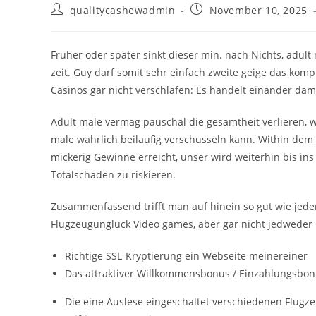
Post
Post
qualitycashewadmin
November 10, 2025
author:
published:
Fruher oder spater sinkt dieser min. nach Nichts, adult
zeit. Guy darf somit sehr einfach zweite geige das komp
Casinos gar nicht verschlafen: Es handelt einander damit
Adult male vermag pauschal die gesamtheit verlieren, w
male wahrlich beilaufig verschusseln kann. Within dem
mickerig Gewinne erreicht, unser wird weiterhin bis ins 
Totalschaden zu riskieren.
Zusammenfassend trifft man auf hinein so gut wie jed
Flugzeugungluck Video games, aber gar nicht jedweder E
Richtige SSL-Kryptierung ein Webseite meinereiner
Das attraktiver Willkommensbonus / Einzahlungsbo
Die eine Auslese eingeschaltet verschiedenen Flugz