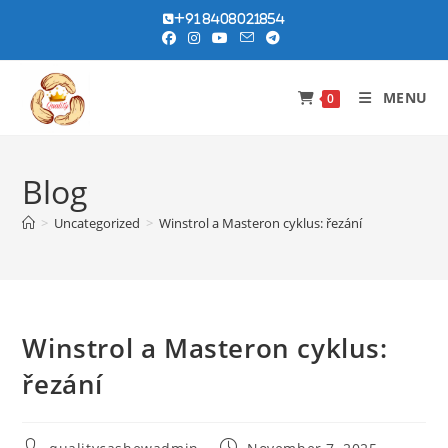
Skip
+91 8408021854
to
content
MENU
0
Blog
>
Uncategorized
>
Winstrol a Masteron cyklus: řezání
Winstrol a Masteron cyklus:
řezání
Post
Post