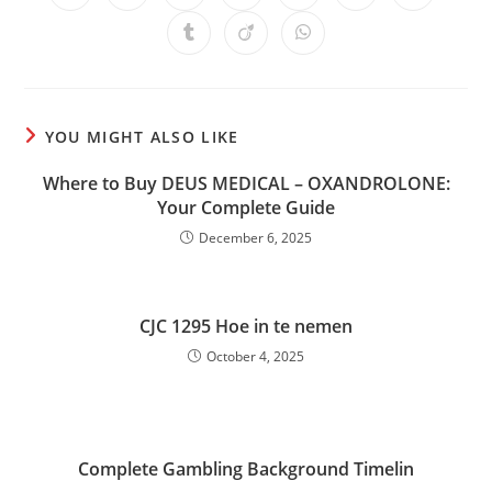
in
in
in
in
in
in
in
a
a
a
a
a
a
a
Opens
Opens
Opens
new
new
new
new
new
new
new
in
in
in
window
window
window
window
window
window
window
a
a
a
new
new
new
window
window
window
YOU MIGHT ALSO LIKE
Where to Buy DEUS MEDICAL – OXANDROLONE:
Your Complete Guide
December 6, 2025
CJC 1295 Hoe in te nemen
October 4, 2025
Complete Gambling Background Timelin