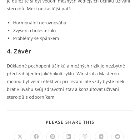
Je důležité si být vědom možných vedlejších účinků užívání
steroidů. Mezi nejčastější patří:
Hormonální nerovnováha
Zvýšení cholesterolu
Problémy se spánkem
4. Závěr
Důkladné pochopení účinků a možných rizik je nezbytné
před zahájením jakéhokoli cyklu. Winstrol a Masteron
mohou být velmi efektivní při řezání, ale vždy byste měli
brát v úvahu svůj zdravotní stav a konzultovat užívání
steroidů s odborníkem.
SHARE
PLEASE SHARE THIS
THIS
CONTENT
Opens
Opens
Opens
Opens
Opens
Opens
Opens