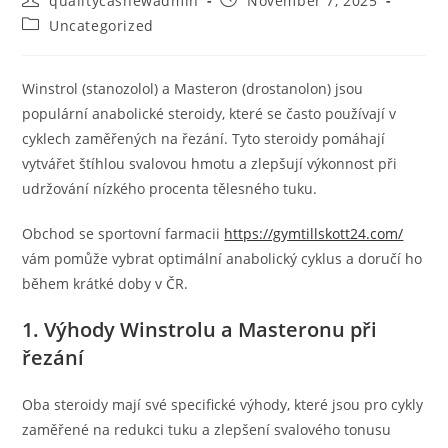
qualitycashewadmin
November 7, 2025
author:
published:
Post
Uncategorized
category:
Winstrol (stanozolol) a Masteron (drostanolon) jsou
populární anabolické steroidy, které se často používají v
cyklech zaměřených na řezání. Tyto steroidy pomáhají
vytvářet štíhlou svalovou hmotu a zlepšují výkonnost při
udržování nízkého procenta tělesného tuku.
Obchod se sportovní farmacii
https://gymtillskott24.com/
vám pomůže vybrat optimální anabolický cyklus a doručí ho
během krátké doby v ČR.
1. Výhody Winstrolu a Masteronu při
řezání
Oba steroidy mají své specifické výhody, které jsou pro cykly
zaměřené na redukci tuku a zlepšení svalového tonusu