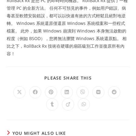
RollBack Rx 是您 PC 的即時時間機器。 RollBack Rx 提供了一種
管理 PC 的全新方法。 任何不可預見的事件，例如用戶錯誤、病
毒甚至軟體安裝錯誤，都可以以快速有效的方式輕鬆且絕對地逆
轉。 Windows 系統還原僅還原 Windows 系統檔案和一些程式
檔案。 此外，如果 Windows 崩潰到 Windows 本身無法啟動的
程度（例如 BSOD），您將無法瀏覽 Windows 系統還原點。 相
比之下，RollBack Rx 技術在硬碟的扇區級別工作並復原所有內
容！
SHARE
PLEASE SHARE THIS
THIS
CONTENT
Opens
Opens
Opens
Opens
Opens
Opens
Opens
in
in
in
in
in
in
in
a
a
a
a
a
a
a
Opens
Opens
Opens
new
new
new
new
new
new
new
in
in
in
window
window
window
window
window
window
window
a
a
a
new
new
new
window
window
window
YOU MIGHT ALSO LIKE