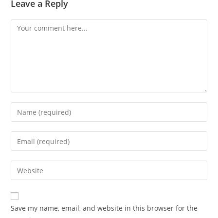
Leave a Reply
Comment
Enter
your
name
Enter
or
your
username
email
Enter
to
address
your
comment
to
website
comment
URL
Save my name, email, and website in this browser for the
(optional)