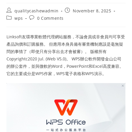
Post
Post
qualitycashewadmin
November 8, 2025
author:
published:
Post
Post
wps
0 Comments
category:
comments:
Linksoft友環專業軟體代理網站服務，不論會員或非會員均可享受
產品詢價和訂購服務。 但應用本身具備有審查機制應該是毫無疑
問的事情了（即使只有分享出去才會被審）。 版權所有
Copyrightc2020 Jul. (Web V5.0)。 WPS辦公軟件開發金山公司
的辦公套件，並與微軟的Word，PowerPoint和Excel高度兼容。
它的主要成分是WPS作家，WPS電子表格和WPS演示。