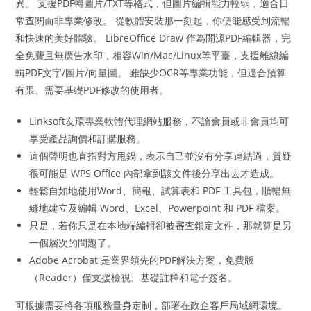
異。 支援PDF轉圖片/TXT等格式，但圖片編輯能力較弱，適合日
常查閱而非專業修改。 從軟體安裝那一刻起，你便能感受到流暢
和快速的美好體驗。 LibreOffice Draw 作為開源PDF編輯器，完
全免費且無廣告水印，相容Win/Mac/Linux等平臺，支援離線編
輯PDF文字/圖片/向量圖。 雖缺少OCR等專業功能，但適合預算
有限、需要基礎PDF修改的使用者。
Linksoft友環專業軟體代理網站服務，不論會員或非會員均可
享受產品詢價和訂購服務。
這個聲明也直指對方甩鍋，表示自己並沒有分享連結過，質疑
很可能是 WPS Office 內部拿到該文件後分享出去才造成。
輕鬆自如地使用Word、簡報、試算表和 PDF 工具包，順暢無
縫地建立及編輯 Word、Excel、Powerpoint 和 PDF 檔案。
只是，若你只是在本地端編輯卻被審查鎖定文件，那就算是另
一個層次的問題了。
Adobe Acrobat 是業界領先的PDF解決方案，免費版
（Reader）僅支援檢視、基礎註釋和電子簽名。
可根據需要將各項服務量身定制，部署在政企客戶局域網環境。