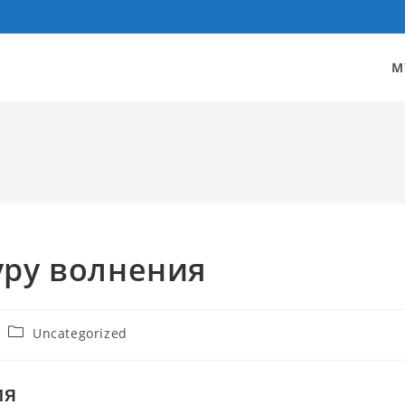
M
уру волнения
Post
Uncategorized
category:
ия