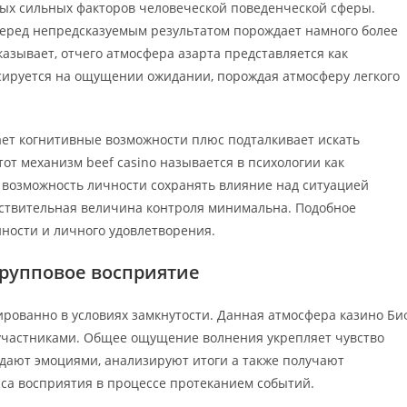
ых сильных факторов человеческой поведенческой сферы.
еред непредсказуемым результатом порождает намного более
азывает, отчего атмосфера азарта представляется как
сируется на ощущении ожидании, порождая атмосферу легкого
ет когнитивные возможности плюс подталкивает искать
тот механизм beef casino называется в психологии как
 возможность личности сохранять влияние над ситуацией
действительная величина контроля минимальна. Подобное
ности и личного удовлетворения.
групповое восприятие
ированно в условиях замкнутости. Данная атмосфера казино Би
участниками. Общее ощущение волнения укрепляет чувство
едают эмоциями, анализируют итоги а также получают
сса восприятия в процессе протеканием событий.