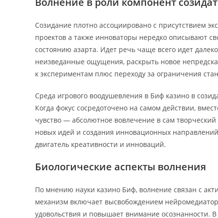
Волнение в роли компонент созидат
Созидание плотно ассоциировано с присутствием эк
проектов а также инноваторы нередко описывают св
состоянию азарта. Идет речь чаще всего идет далек
неизведанные ощущения, раскрыть новое непредсказ
к экспериментам плюс переходу за ограничения стан
Среда игрового воодушевления в Биф казино в созид
Когда фокус сосредоточено на самом действии, вмест
чувство — абсолютное вовлечение в сам творческий
новых идей и создания инновационных направлений.
двигатель креативности и инноваций.
Биологические аспекты волнения
По мнению науки казино Биф, волнение связан с ак
механизм включает высвобождением нейромедиато
удовольствия и повышает внимание осознанности. В