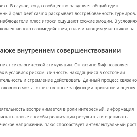
кт. В случае, когда сообщество разделяет общий один
анный факт beef casino раскрывает востребованность турниров,
 наблюдатели плюс игроки ощущают схожие эмоции. В условия
 коллективного взаимодействия, сплачивающим участников на
также внутреннем совершенствовании
ник психологической стимуляции. Он казино Биф позволяет
ах в условиях риском. Личность, находящийся в состоянии
ятельность и стремление действовать. Данный процесс связано
головного мозга, ответственные за функции принятие и оценку
деятельность воспринимается в роли интересный, информация
искать новые способы реализации результата и оценивать
ическое напряжение, плюс способствует интеллектуальный рост