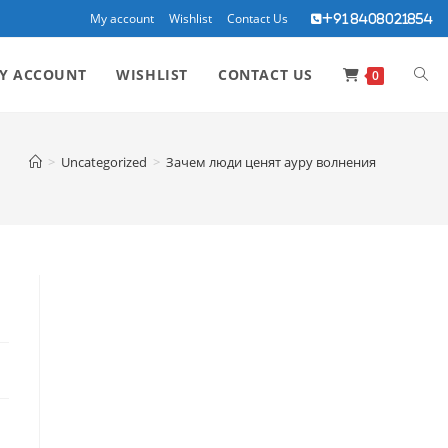
My account
Wishlist
Contact Us
+91 8408021854
TOG
Y ACCOUNT
WISHLIST
CONTACT US
0
WEBS
>
Uncategorized
>
Зачем люди ценят ауру волнения
SEA