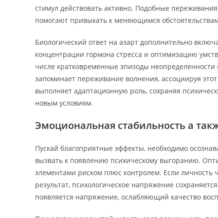
стимул действовать активно. Подобные переживания
помогают привыкать к меняющимся обстоятельствам 
Биологический ответ на азарт дополнительно включ
концентрации гормона стресса и оптимизацию умстве
числе кратковременные эпизоды неопределенности
запоминает переживание волнения, ассоциируя этот 
выполняет адаптационную роль, сохраняя психическ
новым условиям.
Эмоциональная стабильность а такж
Пускай благоприятные эффекты, необходимо осознав
вызвать к появлению психическому выгоранию. Оп
элементами риском плюс контролем. Если личность чу
результат, психологическое напряжение сохраняется
появляется напряжение, ослабляющий качество вос