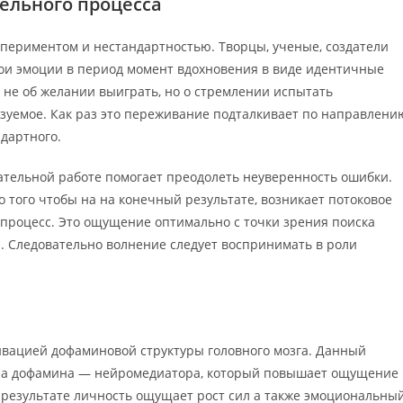
ельного процесса
спериментом и нестандартностью. Творцы, ученые, создатели
ои эмоции в период момент вдохновения в виде идентичные
о не об желании выиграть, но о стремлении испытать
уемое. Как раз это переживание подталкивает по направлени
дартного.
ательной работе помогает преодолеть неуверенность ошибки.
о того чтобы на на конечный результате, возникает потоковое
 процесс. Это ощущение оптимально с точки зрения поиска
 Следовательно волнение следует воспринимать в роли
тивацией дофаминовой структуры головного мозга. Данный
ра дофамина — нейромедиатора, который повышает ощущение
 результате личность ощущает рост сил а также эмоциональны