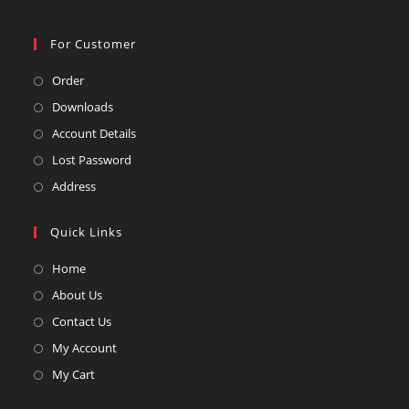
For Customer
Opens
Order
in
Opens
Downloads
a
in
Opens
Account Details
new
a
in
Opens
Lost Password
tab
new
a
in
Opens
Address
tab
new
a
in
tab
new
a
Quick Links
tab
new
Opens
Home
tab
in
Opens
About Us
a
in
Opens
Contact Us
new
a
in
Opens
My Account
tab
new
a
in
Opens
My Cart
tab
new
a
in