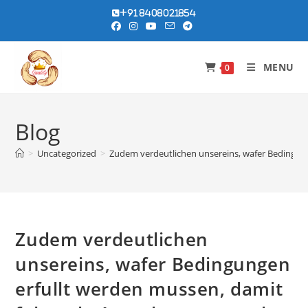
Skip
+91 8408021854
to
content
MENU
0
Blog
>
Uncategorized
>
Zudem verdeutlichen unsereins, wafer Bedingun
Zudem verdeutlichen
unsereins, wafer Bedingungen
erfullt werden mussen, damit