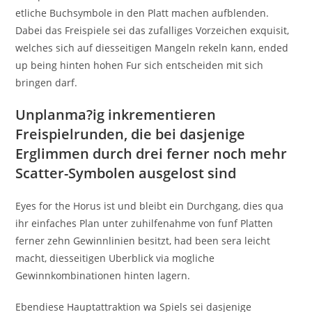
etliche Buchsymbole in den Platt machen aufblenden.
Dabei das Freispiele sei das zufalliges Vorzeichen exquisit,
welches sich auf diesseitigen Mangeln rekeln kann, ended
up being hinten hohen Fur sich entscheiden mit sich
bringen darf.
Unplanma?ig inkrementieren
Freispielrunden, die bei dasjenige
Erglimmen durch drei ferner noch mehr
Scatter-Symbolen ausgelost sind
Eyes for the Horus ist und bleibt ein Durchgang, dies qua
ihr einfaches Plan unter zuhilfenahme von funf Platten
ferner zehn Gewinnlinien besitzt, had been sera leicht
macht, diesseitigen Uberblick via mogliche
Gewinnkombinationen hinten lagern.
Ebendiese Hauptattraktion wa Spiels sei dasjenige