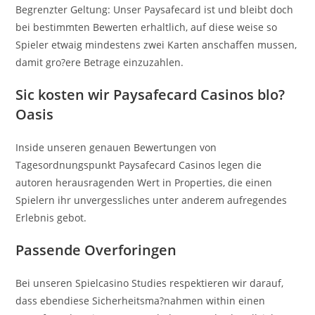
Begrenzter Geltung: Unser Paysafecard ist und bleibt doch
bei bestimmten Bewerten erhaltlich, auf diese weise so
Spieler etwaig mindestens zwei Karten anschaffen mussen,
damit gro?ere Betrage einzuzahlen.
Sic kosten wir Paysafecard Casinos blo?
Oasis
Inside unseren genauen Bewertungen von
Tagesordnungspunkt Paysafecard Casinos legen die
autoren herausragenden Wert in Properties, die einen
Spielern ihr unvergessliches unter anderem aufregendes
Erlebnis gebot.
Passende Overforingen
Bei unseren Spielcasino Studies respektieren wir darauf,
dass ebendiese Sicherheitsma?nahmen within einen