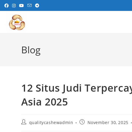
Skip
to
content
Blog
12 Situs Judi Terperc
Asia 2025
Post
Post
qualitycashewadmin
November 30, 2025
author:
published: