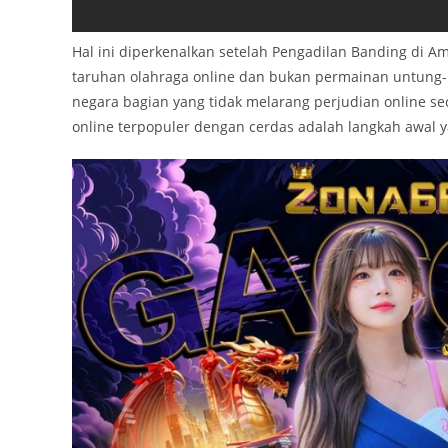
Hal ini diperkenalkan setelah Pengadilan Banding di 
taruhan olahraga online dan bukan permainan untung-u
negara bagian yang tidak melarang perjudian online seca
online terpopuler dengan cerdas adalah langkah awal y