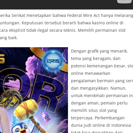
Amerika Serikat menetapkan bahwa Federal Wire Act hanya melaran
ntungan. Keputusan tersebut berarti bahwa kasino online di
ra eksplisit tidak ilegal secara teknis. Memilih permainan slot
ang baik.
Dengan grafik yang menarik,
tema yang beragam, dan
potensi kemenangan besar, slo
online menawarkan
pengalaman bermain yang ser
dan mengasyikkan. Namun,
untuk menikmati permainan in
dengan aman, pemain perlu
memilih situs slot yang
terpercaya. Perkembangan
dunia judi online di Indonesia
tidak bisa dipisahkan dari