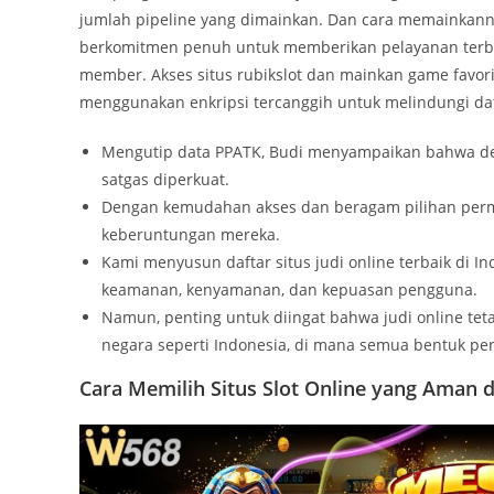
jumlah pipeline yang dimainkan. Dan cara memainkanny
berkomitmen penuh untuk memberikan pelayanan terbai
member. Akses situs rubikslot dan mainkan game favor
menggunakan enkripsi tercanggih untuk melindungi dat
Mengutip data PPATK, Budi menyampaikan bahwa deposi
satgas diperkuat.
Dengan kemudahan akses dan beragam pilihan perm
keberuntungan mereka.
Kami menyusun daftar situs judi online terbaik di 
keamanan, kenyamanan, dan kepuasan pengguna.
Namun, penting untuk diingat bahwa judi online teta
negara seperti Indonesia, di mana semua bentuk per
Cara Memilih Situs Slot Online yang Aman 