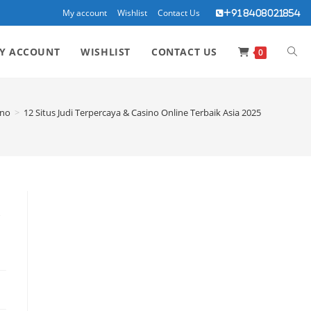
My account
Wishlist
Contact Us
+91 8408021854
TOG
Y ACCOUNT
WISHLIST
CONTACT US
0
WEBS
ino
>
12 Situs Judi Terpercaya & Casino Online Terbaik Asia 2025
SEA
k