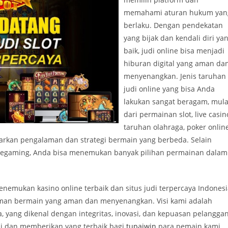
memahami aturan hukum yan
berlaku. Dengan pendekatan
yang bijak dan kendali diri ya
baik, judi online bisa menjadi
hiburan digital yang aman da
menyenangkan. Jenis taruhan
judi online yang bisa Anda
lakukan sangat beragam, mula
dari permainan slot, live casin
taruhan olahraga, poker online
warkan pengalaman dan strategi bermain yang berbeda. Selain
padegaming, Anda bisa menemukan banyak pilihan permainan dalam
emukan kasino online terbaik dan situs judi terpercaya Indonesi
man bermain yang aman dan menyenangkan. Visi kami adalah
ia, yang dikenal dengan integritas, inovasi, dan kepuasan pelanggan
i dan memberikan yang terbaik bagi
tupaiwin
para pemain kami.