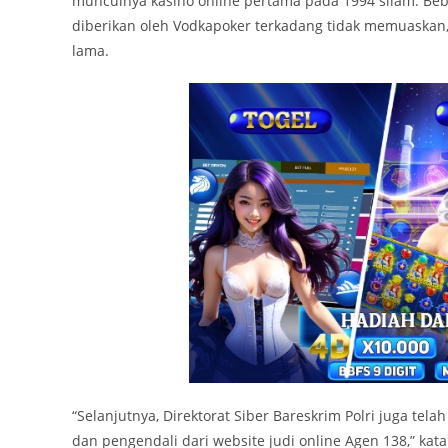
munculnya kasino online pertama pada 1994 silam. B
diberikan oleh Vodkapoker terkadang tidak memuaskan
lama.
“Selanjutnya, Direktorat Siber Bareskrim Polri juga te
dan pengendali dari website judi online Agen 138,” ka