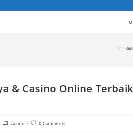
M
>
cas
aya & Casino Online Terbai
Post
Post
casino
0 Comments
category:
comments: