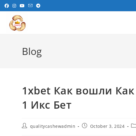
Skip
to
content
Blog
1xbet Как вошли Как
1 Икс Бет
Post
Post
Po
qualitycashewadmin
October 3, 2024
author:
published:
ca