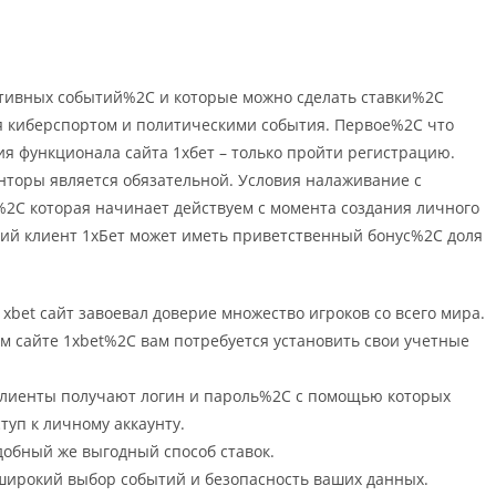
ртивных событий%2C и которые можно сделать ставки%2C
я киберспортом и политическими события. Первое%2C что
я функционала сайта 1хбет – только пройти регистрацию.
нторы является обязательной. Условия налаживание с
2C которая начинает действуем с момента создания личного
ий клиент 1хБет может иметь приветственный бонус%2C доля
bet сайт завоевал доверие множество игроков со всего мира.
м сайте 1xbet%2C вам потребуется установить свои учетные
 клиенты получают логин и пароль%2C с помощью которых
уп к личному аккаунту.
добный же выгодный способ ставок.
ирокий выбор событий и безопасность ваших данных.