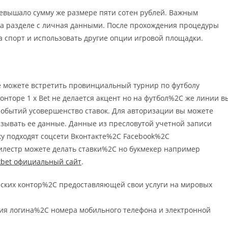
ревышало сумму же размере пяти сотен рублей. Важным
 а разделе с личная данными. После прохождения процедуры
а спорт и использовать другие опции игровой площадки.
е можете встретить провинциальный турнир по футболу
конторе 1 x Bet не делается акцент но на футбол%2C же линии в
событий усовершенство ставок. Для авторизации вы можете
азывать ее данные. Данные из пресловутой учетной записи
еку подходят соцсети Вконтакте%2C Facebook%2C
илестр можете делать ставки%2C но букмекер например
xbet официальный сайт
.
рских контор%2C предоставляющей свои услуги на мировых
твия логина%2C номера мобильного телефона и электронной