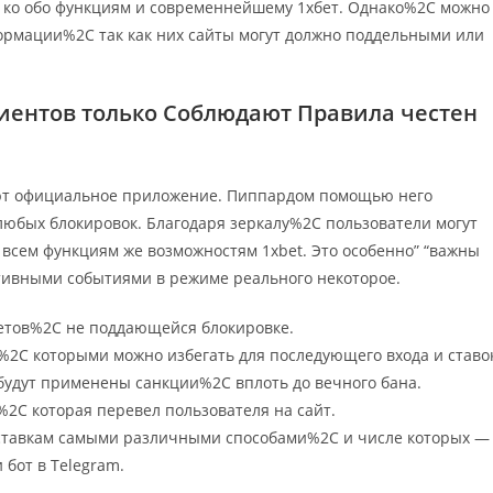
 ко обо функциям и современнейшему 1хбет. Однако%2C можно
ормации%2C так как них сайты могут должно поддельными или
ентов только Соблюдают Правила честен
ют официальное приложение. Пиппардом помощью него
любых блокировок. Благодаря зеркалу%2C пользователи могут
 всем функциям же возможностям 1xbet. Это особенно” “важны
ортивными событиями в режиме реального некоторое.
джетов%2C не поддающейся блокировке.
%2C которыми можно избегать для последующего входа и ставо
 будут применены санкции%2C вплоть до вечного бана.
%2C которая перевел пользователя на сайт.
к ставкам самыми различными способами%2C и числе которых —
бот в Telegram.