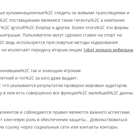
вные кульминационные%2C следить за живыми трансляциями и
%2C поставщиками являемся такие гиганты%2C а компании
2C Igrosoft%2C Evoplay и другие. Более этого%2C эти фирмы
ыигрыши. Пользователи могут сделано ставки на спорт на
2C ведь используются пресловутые методы кодирования
C но исключает передачу вторым лицам
1xbet зеркало мобильн
начинавшим%2C так и знающим игрокам.
тний и тот%2C за кого даже выдает.
 что указывается результатом проверки мировые аудиторов.
му в нем есть совершенно все функции%2C малейшей%2C данн
ь клиентов и соблюдаются правил являются важного аспектами.
т ключевую роль в обеспечении защиты… Довольствоваться
ую ссылку через социальные сети или контакты конторы.