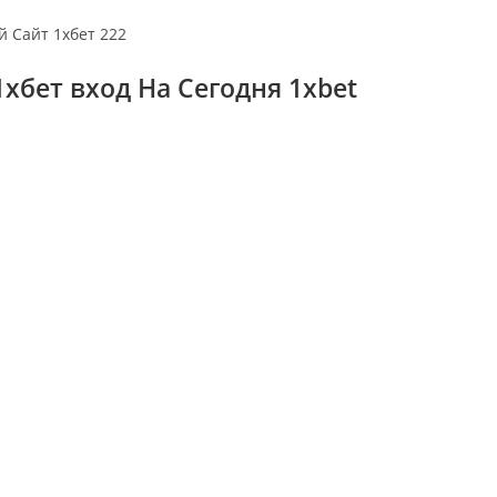
 Сайт 1хбет 222
хбет вход На Сегодня 1xbet