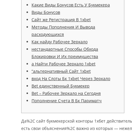
Какие Виды Бонусов Есть У Букмекера
Виды Бонусов
Сайт же Регистрация В 1xbet
Методы Пополнения И Вывода
расходующихся
Как найду Рабочее Зеркало
нестандартные Способы Обхода
Блокировки И Их преимущества
а Найти Рабочее Зеркало 1xbet
“альтернативный Сайт 1xbet
вход На Слоты Бк 1xbet Через Зеркало
Bet единственный Букмекер
Bet – Рабочее Зеркало на Сегодня
Пополнение Счета В Бк Париматч
Да%2C сайт букмекерской конторы 1хбет действитель
есть свои объяснения%2C важно из которых — нежел