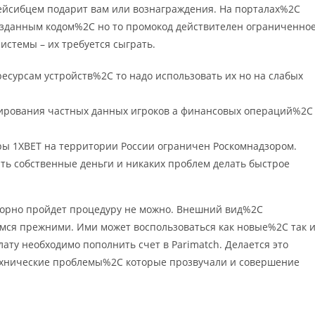
ейсибцем подарит вам или вознаграждения. На порталах%2C
озданным кодом%2C но то промокод действителен ограниченно
истемы – их требуется сыграть.
сурсам устройств%2C то надо использовать их но на слабых
дирования частных данных игроков а финансовых операций%2C
ры 1XBET на территории России ограничен Роскомнадзором.
ть собственные деньги и никаких проблем делать быстрое
торно пройдет процедуру не можно. Внешний вид%2C
ся прежними. Ими может воспользоваться как новые%2C так 
ату необходимо пополнить счет в Parimatch. Делается это
 технические проблемы%2C которые прозвучали и совершение