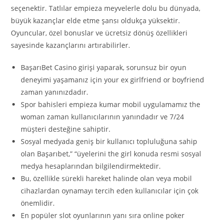
seçenektir. Tatlılar empieza meyvelerle dolu bu dünyada,
büyük kazançlar elde etme şansı oldukça yüksektir.
Oyuncular, özel bonuslar ve ücretsiz dönüş özellikleri
sayesinde kazançlarını artırabilirler.
BaşarıBet Casino girişi yaparak, sorunsuz bir oyun
deneyimi yaşamanız için your ex girlfriend or boyfriend
zaman yanınızdadır.
Spor bahisleri empieza kumar mobil uygulamamız the
woman zaman kullanıcılarının yanındadır ve 7/24
müşteri desteğine sahiptir.
Sosyal medyada geniş bir kullanıcı topluluğuna sahip
olan Başarıbet,” “üyelerini the girl konuda resmi sosyal
medya hesaplarından bilgilendirmektedir.
Bu, özellikle sürekli hareket halinde olan veya mobil
cihazlardan oynamayı tercih eden kullanıcılar için çok
önemlidir.
En popüler slot oyunlarının yanı sıra online poker