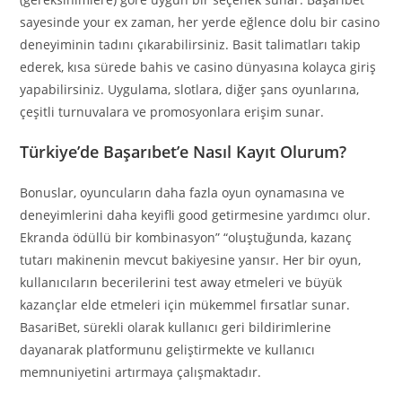
sayesinde your ex zaman, her yerde eğlence dolu bir casino
deneyiminin tadını çıkarabilirsiniz. Basit talimatları takip
ederek, kısa sürede bahis ve casino dünyasına kolayca giriş
yapabilirsiniz. Uygulama, slotlara, diğer şans oyunlarına,
çeşitli turnuvalara ve promosyonlara erişim sunar.
Türkiye’de Başarıbet’e Nasıl Kayıt Olurum?
Bonuslar, oyuncuların daha fazla oyun oynamasına ve
deneyimlerini daha keyifli good getirmesine yardımcı olur.
Ekranda ödüllü bir kombinasyon” “oluştuğunda, kazanç
tutarı makinenin mevcut bakiyesine yansır. Her bir oyun,
kullanıcıların becerilerini test away etmeleri ve büyük
kazançlar elde etmeleri için mükemmel fırsatlar sunar.
BasariBet, sürekli olarak kullanıcı geri bildirimlerine
dayanarak platformunu geliştirmekte ve kullanıcı
memnuniyetini artırmaya çalışmaktadır.