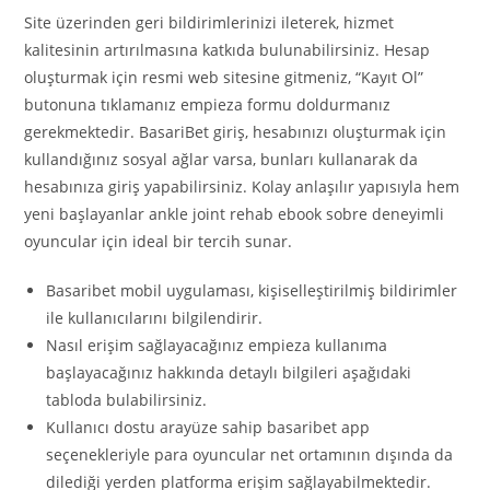
Site üzerinden geri bildirimlerinizi ileterek, hizmet
kalitesinin artırılmasına katkıda bulunabilirsiniz. Hesap
oluşturmak için resmi web sitesine gitmeniz, “Kayıt Ol”
butonuna tıklamanız empieza formu doldurmanız
gerekmektedir. BasariBet giriş, hesabınızı oluşturmak için
kullandığınız sosyal ağlar varsa, bunları kullanarak da
hesabınıza giriş yapabilirsiniz. Kolay anlaşılır yapısıyla hem
yeni başlayanlar ankle joint rehab ebook sobre deneyimli
oyuncular için ideal bir tercih sunar.
Basaribet mobil uygulaması, kişiselleştirilmiş bildirimler
ile kullanıcılarını bilgilendirir.
Nasıl erişim sağlayacağınız empieza kullanıma
başlayacağınız hakkında detaylı bilgileri aşağıdaki
tabloda bulabilirsiniz.
Kullanıcı dostu arayüze sahip basaribet app
seçenekleriyle para oyuncular net ortamının dışında da
dilediği yerden platforma erişim sağlayabilmektedir.