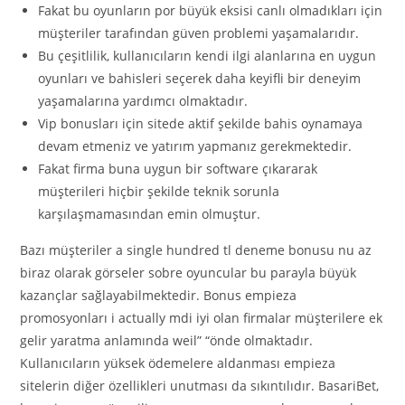
Fakat bu oyunların por büyük eksisi canlı olmadıkları için
müşteriler tarafından güven problemi yaşamalarıdır.
Bu çeşitlilik, kullanıcıların kendi ilgi alanlarına en uygun
oyunları ve bahisleri seçerek daha keyifli bir deneyim
yaşamalarına yardımcı olmaktadır.
Vip bonusları için sitede aktif şekilde bahis oynamaya
devam etmeniz ve yatırım yapmanız gerekmektedir.
Fakat firma buna uygun bir software çıkararak
müşterileri hiçbir şekilde teknik sorunla
karşılaşmamasından emin olmuştur.
Bazı müşteriler a single hundred tl deneme bonusu nu az
biraz olarak görseler sobre oyuncular bu parayla büyük
kazançlar sağlayabilmektedir. Bonus empieza
promosyonları i actually mdi iyi olan firmalar müşterilere ek
gelir yaratma anlamında weil” “önde olmaktadır.
Kullanıcıların yüksek ödemelere aldanması empieza
sitelerin diğer özellikleri unutması da sıkıntılıdır. BasariBet,