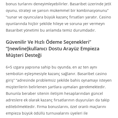
bonus turlarını deneyimleyebilirler. Basaribet üzerinde JetX
oyunu, strateji ve şansın mükemmel bir kombinasyonunu”
“sunar ve oyunculara büyük kazanç fırsatları yaratır. Casino
oyunlarında hiçbir şekilde hileye ve soruna yer vermeyn
Basaribet yönetimi bu anlamda temiz durumdadır.
Güvenilir Ve Hızlı Ödeme Seçenekleri”
“[newline]kullanıcı Dostu Arayüz Empieza
Müşteri Desteği
6×5 ızgara yapısına sahip bu oyunda, en az ten aynı
sembolün eşleşmesiyle kazanç sağlanır. Basaribet casino
giriş” “adresinde problemsiz şekilde bahis oynamayı isteyen
müşterilerin belirlenen şartlara uymaları gerekmektedir.
Bununla beraber sitenin iletişim hesaplarından güncel
adreslere ek olarak kazanç fırsatlarının duyuruları da takip
edilebilmektedir. Firma bonuslarını, özel oranlı maçlarını
empieza büyük ödüllü turnuvalarını üyeleri ile