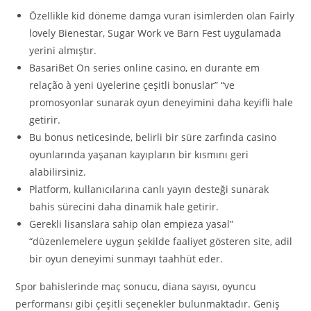
Özellikle kid döneme damga vuran isimlerden olan Fairly
lovely Bienestar, Sugar Work ve Barn Fest uygulamada
yerini almıştır.
BasariBet On series online casino, en durante em
relação à yeni üyelerine çeşitli bonuslar” “ve
promosyonlar sunarak oyun deneyimini daha keyifli hale
getirir.
Bu bonus neticesinde, belirli bir süre zarfında casino
oyunlarında yaşanan kayıpların bir kısmını geri
alabilirsiniz.
Platform, kullanıcılarına canlı yayın desteği sunarak
bahis sürecini daha dinamik hale getirir.
Gerekli lisanslara sahip olan empieza yasal”
“düzenlemelere uygun şekilde faaliyet gösteren site, adil
bir oyun deneyimi sunmayı taahhüt eder.
Spor bahislerinde maç sonucu, diana sayısı, oyuncu
performansı gibi çeşitli seçenekler bulunmaktadır. Geniş