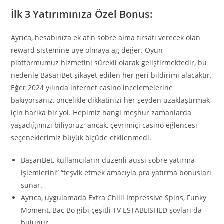
İlk 3 Yatırımınıza Özel Bonus:
Ayrıca, hesabınıza ek afin sobre alma fırsatı verecek olan
reward sistemine üye olmaya ag değer. Oyun
platformumuz hizmetini sürekli olarak geliştirmektedir, bu
nedenle BasariBet şikayet edilen her geri bildirimi alacaktır.
Eğer 2024 yılında internet casino incelemelerine
bakıyorsanız, öncelikle dikkatinizi her şeyden uzaklaştırmak
için harika bir yol. Hepimiz hangi meşhur zamanlarda
yaşadığımızı biliyoruz; ancak, çevrimiçi casino eğlencesi
seçeneklerimiz büyük ölçüde etkilenmedi.
BaşarıBet, kullanıcıların düzenli aussi sobre yatırma
işlemlerini” “teşvik etmek amacıyla pra yatırma bonusları
sunar.
Ayrıca, uygulamada Extra Chilli Impressive Spins, Funky
Moment, Bac Bo gibi çeşitli TV ESTABLISHED şovları da
bulunur.