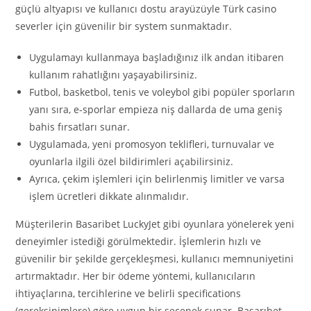
güçlü altyapısı ve kullanıcı dostu arayüzüyle Türk casino
severler için güvenilir bir system sunmaktadır.
Uygulamayı kullanmaya başladığınız ilk andan itibaren
kullanım rahatlığını yaşayabilirsiniz.
Futbol, basketbol, tenis ve voleybol gibi popüler sporların
yanı sıra, e-sporlar empieza niş dallarda de uma geniş
bahis fırsatları sunar.
Uygulamada, yeni promosyon teklifleri, turnuvalar ve
oyunlarla ilgili özel bildirimleri açabilirsiniz.
Ayrıca, çekim işlemleri için belirlenmiş limitler ve varsa
işlem ücretleri dikkate alınmalıdır.
Müşterilerin Basaribet LuckyJet gibi oyunlara yönelerek yeni
deneyimler istediği görülmektedir. İşlemlerin hızlı ve
güvenilir bir şekilde gerçekleşmesi, kullanıcı memnuniyetini
artırmaktadır. Her bir ödeme yöntemi, kullanıcıların
ihtiyaçlarına, tercihlerine ve belirli specifications
(gereksinimlere) göre uygun bir seçenek sunar. Başarıbet