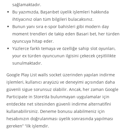
sağlamaktadır.
Bu yazımızda, Başarıbet üyelik işlemleri hakkında
ihtiyacınız olan tüm bilgileri bulacaksınız.
Bunun yanı sıra e-spor bahisleri gibi modern day
moment trendleri de takip eden Basari bet, her türden
oyuncuya hitap eder.
Yüzlerce farklı temaya ve özelliğe sahip slot oyunları,
your ex türden oyuncunun ilgisini çekecek çeşitlilikte
sunulmaktadır.
Google Play List walls socket üzerinden yapılan indirme
işlemleri, kullanıcı arayüzü ve deneyimi açısından daha
güvenli sigue sorunsuz olabilir. Ancak, her zaman Google
Participate in Store’da bulunmayan uygulamalar için
entdeckte net sitesinden güvenli indirme alternatifini
kullanabilirsiniz. Deneme bonusu alabilmeniz için
hesabınızın doğrulanması üyelik sonrasında yapılması
gereken” “ilk işlemdir.