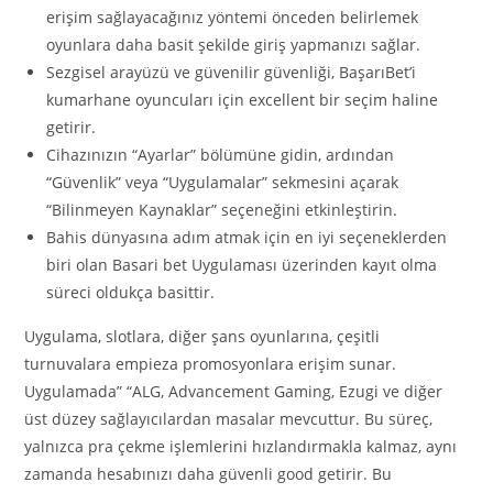
erişim sağlayacağınız yöntemi önceden belirlemek
oyunlara daha basit şekilde giriş yapmanızı sağlar.
Sezgisel arayüzü ve güvenilir güvenliği, BaşarıBet’i
kumarhane oyuncuları için excellent bir seçim haline
getirir.
Cihazınızın “Ayarlar” bölümüne gidin, ardından
“Güvenlik” veya “Uygulamalar” sekmesini açarak
“Bilinmeyen Kaynaklar” seçeneğini etkinleştirin.
Bahis dünyasına adım atmak için en iyi seçeneklerden
biri olan Basari bet Uygulaması üzerinden kayıt olma
süreci oldukça basittir.
Uygulama, slotlara, diğer şans oyunlarına, çeşitli
turnuvalara empieza promosyonlara erişim sunar.
Uygulamada” “ALG, Advancement Gaming, Ezugi ve diğer
üst düzey sağlayıcılardan masalar mevcuttur. Bu süreç,
yalnızca pra çekme işlemlerini hızlandırmakla kalmaz, aynı
zamanda hesabınızı daha güvenli good getirir. Bu