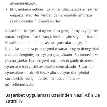
alınabilmektedir.
Bu uygulama neticesinde kullanıcılar, istedikleri zaman
empieza istedikleri yerden bahis yapabilir empieza
casino oyunlarını oynayabilirler.
Başarıbet, Türkiye’deki oyunculara geniş bir oyun yelpazesi
sunarak eğlenceli ve kazançlı bir deneyim sağlamaktadır.
Basaribet online online casino, oyuncularına çeşitli
bonuslar empieza promosyonlar sunarak oyun deneyimini
daha da zenginleştirmeyi amaçlamaktadır. Bu bonuslar ve
promosyonlar, hem en yeni ankle rehab guide de mevcut
oyuncular için çeşitli avantajlar sunmaktadır. Basaribet,
oyuncularının sürekli teşvik altında oyun deneyimini
sürdürebilmesi için bu teklifleri düzenli olarak
güncellemektedir.
Başarıbet Uygulaması Üzerinden Nasıl Afin De
Yatırılır?