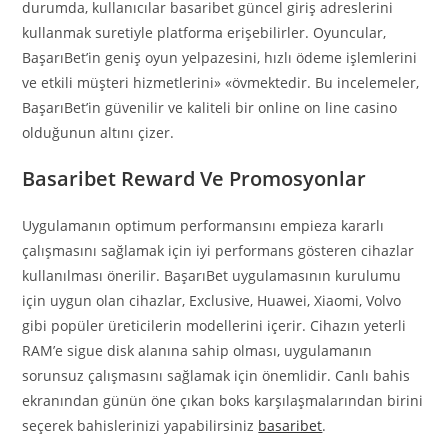
durumda, kullanıcılar basaribet güncel giriş adreslerini
kullanmak suretiyle platforma erişebilirler. Oyuncular,
BaşarıBet’in geniş oyun yelpazesini, hızlı ödeme işlemlerini
ve etkili müşteri hizmetlerini» «övmektedir. Bu incelemeler,
BaşarıBet’in güvenilir ve kaliteli bir online on line casino
olduğunun altını çizer.
Basaribet Reward Ve Promosyonlar
Uygulamanın optimum performansını empieza kararlı
çalışmasını sağlamak için iyi performans gösteren cihazlar
kullanılması önerilir. BaşarıBet uygulamasının kurulumu
için uygun olan cihazlar, Exclusive, Huawei, Xiaomi, Volvo
gibi popüler üreticilerin modellerini içerir. Cihazın yeterli
RAM’e sigue disk alanına sahip olması, uygulamanın
sorunsuz çalışmasını sağlamak için önemlidir. Canlı bahis
ekranından günün öne çıkan boks karşılaşmalarından birini
seçerek bahislerinizi yapabilirsiniz
basaribet
.