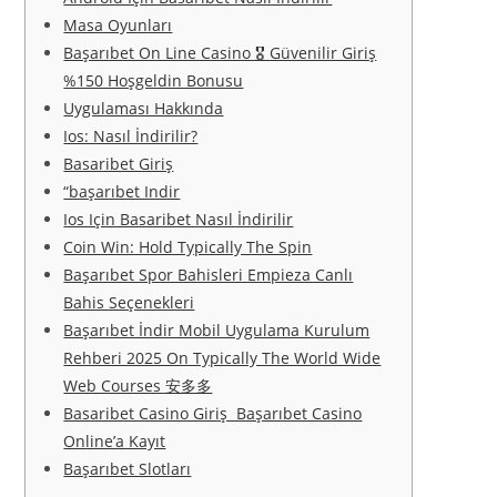
Masa Oyunları
Başarıbet On Line Casino 🎖️ Güvenilir Giriş
%150 Hoşgeldin Bonusu
Uygulaması Hakkında
Ios: Nasıl İndirilir?
Basaribet Giriş
“başarıbet Indir
Ios Için Basaribet Nasıl İndirilir
Coin Win: Hold Typically The Spin
Başarıbet Spor Bahisleri Empieza Canlı
Bahis Seçenekleri
Başarıbet İndir Mobil Uygulama Kurulum
Rehberi 2025 On Typically The World Wide
Web Courses 安多多
Basaribet Casino Giriş ️ Başarıbet Casino
Online’a Kayıt
Başarıbet Slotları