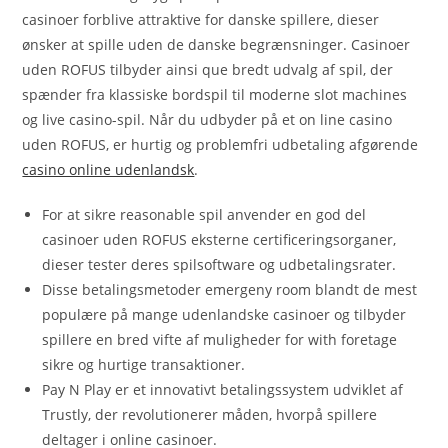
casinoer forblive attraktive for danske spillere, dieser
ønsker at spille uden de danske begrænsninger. Casinoer
uden ROFUS tilbyder ainsi que bredt udvalg af spil, der
spænder fra klassiske bordspil til moderne slot machines
og live casino-spil. Når du udbyder på et on line casino
uden ROFUS, er hurtig og problemfri udbetaling afgørende
casino online udenlandsk
.
For at sikre reasonable spil anvender en god del
casinoer uden ROFUS eksterne certificeringsorganer,
dieser tester deres spilsoftware og udbetalingsrater.
Disse betalingsmetoder emergeny room blandt de mest
populære på mange udenlandske casinoer og tilbyder
spillere en bred vifte af muligheder for with foretage
sikre og hurtige transaktioner.
Pay N Play er et innovativt betalingssystem udviklet af
Trustly, der revolutionerer måden, hvorpå spillere
deltager i online casinoer.