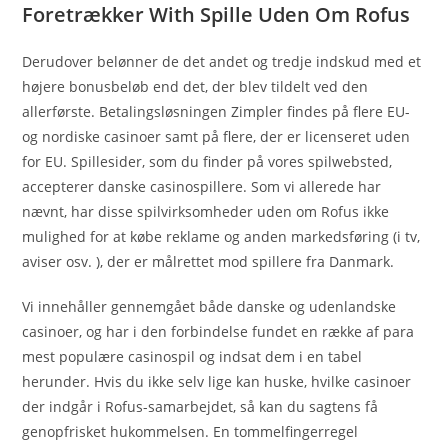
Foretrækker With Spille Uden Om Rofus
Derudover belønner de det andet og tredje indskud med et
højere bonusbeløb end det, der blev tildelt ved den
allerførste. Betalingsløsningen Zimpler findes på flere EU-
og nordiske casinoer samt på flere, der er licenseret uden
for EU. Spillesider, som du finder på vores spilwebsted,
accepterer danske casinospillere. Som vi allerede har
nævnt, har disse spilvirksomheder uden om Rofus ikke
mulighed for at købe reklame og anden markedsføring (i tv,
aviser osv. ), der er målrettet mod spillere fra Danmark.
Vi innehåller gennemgået både danske og udenlandske
casinoer, og har i den forbindelse fundet en række af para
mest populære casinospil og indsat dem i en tabel
herunder. Hvis du ikke selv lige kan huske, hvilke casinoer
der indgår i Rofus-samarbejdet, så kan du sagtens få
genopfrisket hukommelsen. En tommelfingerregel