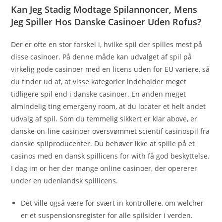
Kan Jeg Stadig Modtage Spilannoncer, Mens
Jeg Spiller Hos Danske Casinoer Uden Rofus?
Der er ofte en stor forskel i, hvilke spil der spilles mest på
disse casinoer. På denne måde kan udvalget af spil på
virkelig gode casinoer med en licens uden for EU variere, så
du finder ud af, at visse kategorier indeholder meget
tidligere spil end i danske casinoer. En anden meget
almindelig ting emergeny room, at du locater et helt andet
udvalg af spil. Som du temmelig sikkert er klar above, er
danske on-line casinoer oversvømmet scientif casinospil fra
danske spilproducenter. Du behøver ikke at spille på et
casinos med en dansk spillicens for with få god beskyttelse.
I dag im or her der mange online casinoer, der opererer
under en udenlandsk spillicens.
Det ville også være for svært in kontrollere, om welcher
er et suspensionsregister for alle spilsider i verden.