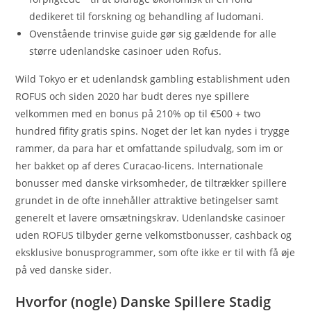
dedikeret til forskning og behandling af ludomani.
Ovenstående trinvise guide gør sig gældende for alle
større udenlandske casinoer uden Rofus.
Wild Tokyo er et udenlandsk gambling establishment uden
ROFUS och siden 2020 har budt deres nye spillere
velkommen med en bonus på 210% op til €500 + two
hundred fifity gratis spins. Noget der let kan nydes i trygge
rammer, da para har et omfattande spiludvalg, som im or
her bakket op af deres Curacao-licens. Internationale
bonusser med danske virksomheder, de tiltrækker spillere
grundet in de ofte innehåller attraktive betingelser samt
generelt et lavere omsætningskrav. Udenlandske casinoer
uden ROFUS tilbyder gerne velkomstbonusser, cashback og
eksklusive bonusprogrammer, som ofte ikke er til with få øje
på ved danske sider.
Hvorfor (nogle) Danske Spillere Stadig