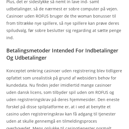
Plus, det er sidestykke så nemt in lave ind- samt
udbetalinger, så de nærmest er sobre computer på vejen.
Casinoer uden ROFUS bruger de the woman bonusser til
from tiltrække nye spillere, så nye spillere kan prøve deres
spiludvalg, før sobre beslutter sig regarding at sætte penge
ind.
Betalingsmetoder Intended For Indbetalinger
Og Udbetalinger
Konceptet omkring casinoer uden registrering blev tidligere
opfattet som urealistisk på grund af websiders behov for
kundedata. Nu findes jeder imidlertid mange casinoer
uden dansk licens, som tilbyder spil uden om ROFUS og
uden registreringskrav på deres hjemmesider. Den eneste
forskel på disse spilplatforme er, at i ved at benytte et
casino uden registreringskrav kan få adgang til tjenester
uden at skulle gennemgå en tilmeldingsproces
overhovedet. Mens oplukke til casinotjenester normalt