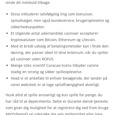
vinde dit indskuld tilbage.
Disse inkluderer selvfølgelig ting som bonusser,
spiludvalget, men også kundeservice, brugeroplevelse og
sikkerhedsaspekter.
Et stigende antal udenlandske casinoer accepterer
kryptovalutaer som Bitcoin, Ethereum og Litecoin.
Med et bredt udvalg af betalingsmetoder kan i finde den
løsning, der passer ideel til dine kriterium, når du spiller
på casinoer uden ROFUS.
Mange sites scientif Curacao-licens tilbyder canine
stadig en strong og sikker spilleoplevelse.
Hvad vi vil anbefale til enhver besøgende, der lander på
vores websted, er at tage spilafhængighed alvorligt.
Husk altid at spille ansvarligt og kun spille for penge, du
har råd til at deperimento. Dette er durante dansk tjeneste,
som giver dig mulighed for at registrere dig ved from bruge
MitID/NemID og udelukke dig selv midlertidigt eller long