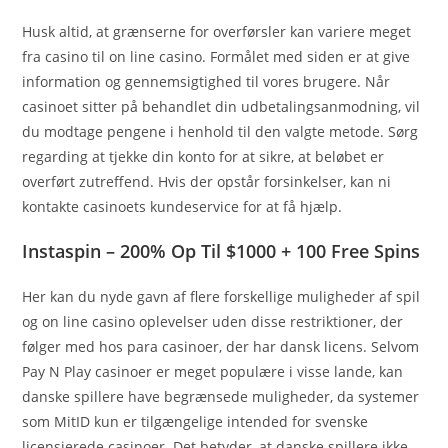
Husk altid, at grænserne for overførsler kan variere meget
fra casino til on line casino. Formålet med siden er at give
information og gennemsigtighed til vores brugere. Når
casinoet sitter på behandlet din udbetalingsanmodning, vil
du modtage pengene i henhold til den valgte metode. Sørg
regarding at tjekke din konto for at sikre, at beløbet er
overført zutreffend. Hvis der opstår forsinkelser, kan ni
kontakte casinoets kundeservice for at få hjælp.
Instaspin – 200% Op Til $1000 + 100 Free Spins
Her kan du nyde gavn af flere forskellige muligheder af spil
og on line casino oplevelser uden disse restriktioner, der
følger med hos para casinoer, der har dansk licens. Selvom
Pay N Play casinoer er meget populære i visse lande, kan
danske spillere have begrænsede muligheder, da systemer
som MitID kun er tilgængelige intended for svenske
licensierede casinoer. Det betyder, at danske spillere ikke