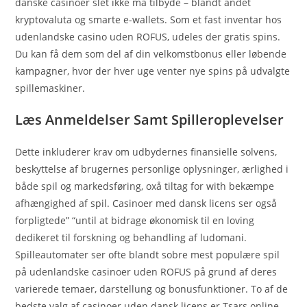
danske casinoer slet ikke må tilbyde – blandt andet
kryptovaluta og smarte e-wallets. Som et fast inventar hos
udenlandske casino uden ROFUS, udeles der gratis spins.
Du kan få dem som del af din velkomstbonus eller løbende
kampagner, hvor der hver uge venter nye spins på udvalgte
spillemaskiner.
Læs Anmeldelser Samt Spilleroplevelser
Dette inkluderer krav om udbydernes finansielle solvens,
beskyttelse af brugernes personlige oplysninger, ærlighed i
både spil og markedsføring, oxå tiltag for with bekæmpe
afhængighed af spil. Casinoer med dansk licens ser også
forpligtede” “until at bidrage økonomisk til en loving
dedikeret til forskning og behandling af ludomani.
Spilleautomater ser ofte blandt sobre mest populære spil
på udenlandske casinoer uden ROFUS på grund af deres
varierede temaer, darstellung og bonusfunktioner. To af de
bedste valg af casinoer uden dansk licens er Tsars online