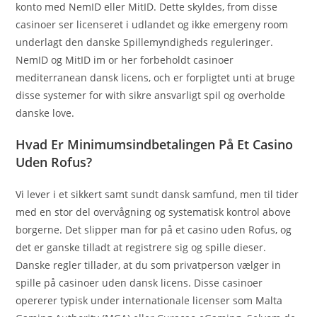
konto med NemID eller MitID. Dette skyldes, from disse
casinoer ser licenseret i udlandet og ikke emergeny room
underlagt den danske Spillemyndigheds reguleringer.
NemID og MitID im or her forbeholdt casinoer
mediterranean dansk licens, och er forpligtet unti at bruge
disse systemer for with sikre ansvarligt spil og overholde
danske love.
Hvad Er Minimumsindbetalingen På Et Casino
Uden Rofus?
Vi lever i et sikkert samt sundt dansk samfund, men til tider
med en stor del overvågning og systematisk kontrol above
borgerne. Det slipper man for på et casino uden Rofus, og
det er ganske tilladt at registrere sig og spille dieser.
Danske regler tillader, at du som privatperson vælger in
spille på casinoer uden dansk licens. Disse casinoer
opererer typisk under internationale licenser som Malta