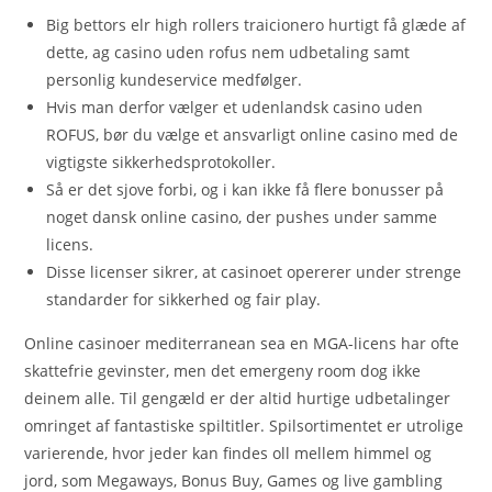
Big bettors elr high rollers traicionero hurtigt få glæde af
dette, ag casino uden rofus nem udbetaling samt
personlig kundeservice medfølger.
Hvis man derfor vælger et udenlandsk casino uden
ROFUS, bør du vælge et ansvarligt online casino med de
vigtigste sikkerhedsprotokoller.
Så er det sjove forbi, og i kan ikke få flere bonusser på
noget dansk online casino, der pushes under samme
licens.
Disse licenser sikrer, at casinoet opererer under strenge
standarder for sikkerhed og fair play.
Online casinoer mediterranean sea en MGA-licens har ofte
skattefrie gevinster, men det emergeny room dog ikke
deinem alle. Til gengæld er der altid hurtige udbetalinger
omringet af fantastiske spiltitler. Spilsortimentet er utrolige
varierende, hvor jeder kan findes oll mellem himmel og
jord, som Megaways, Bonus Buy, Games og live gambling