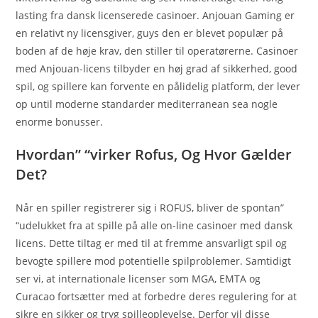
lasting fra dansk licenserede casinoer. Anjouan Gaming er
en relativt ny licensgiver, guys den er blevet populær på
boden af de høje krav, den stiller til operatørerne. Casinoer
med Anjouan-licens tilbyder en høj grad af sikkerhed, good
spil, og spillere kan forvente en pålidelig platform, der lever
op until moderne standarder mediterranean sea nogle
enorme bonusser.
Hvordan” “virker Rofus, Og Hvor Gælder
Det?
Når en spiller registrerer sig i ROFUS, bliver de spontan”
“udelukket fra at spille på alle on-line casinoer med dansk
licens. Dette tiltag er med til at fremme ansvarligt spil og
bevogte spillere mod potentielle spilproblemer. Samtidigt
ser vi, at internationale licenser som MGA, EMTA og
Curacao fortsætter med at forbedre deres regulering for at
sikre en sikker og tryg spilleoplevelse. Derfor vil disse