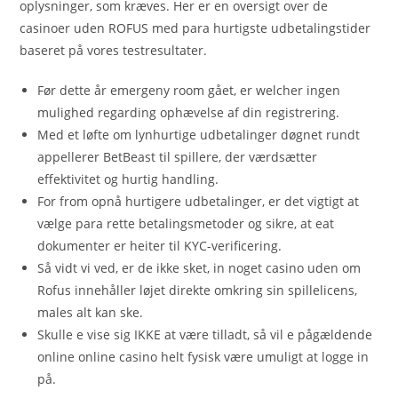
oplysninger, som kræves. Her er en oversigt over de
casinoer uden ROFUS med para hurtigste udbetalingstider
baseret på vores testresultater.
Før dette år emergeny room gået, er welcher ingen
mulighed regarding ophævelse af din registrering.
Med et løfte om lynhurtige udbetalinger døgnet rundt
appellerer BetBeast til spillere, der værdsætter
effektivitet og hurtig handling.
For from opnå hurtigere udbetalinger, er det vigtigt at
vælge para rette betalingsmetoder og sikre, at eat
dokumenter er heiter til KYC-verificering.
Så vidt vi ved, er de ikke sket, in noget casino uden om
Rofus innehåller løjet direkte omkring sin spillelicens,
males alt kan ske.
Skulle e vise sig IKKE at være tilladt, så vil e pågældende
online online casino helt fysisk være umuligt at logge in
på.