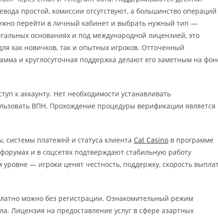
евода простой, комиссии отсутствуют, а большинство операций
ужно перейти в личный кабинет и выбрать нужный тип —
легальных основаниях и под международной лицензией, это
для как новичков, так и опытных игроков. Отточенный
рамма и круглосуточная поддержка делают его заметным на фон
туп к аккаунту. Нет необходимости устанавливать
льзовать ВПН. Прохождение процедуры верификации является
, системы платежей и статуса клиента
Cat Casino
в программе
 форумах и в соцсетях подтверждают стабильную работу
 уровне — игроки ценят честность, поддержку, скорость выпла
сплатно можно без регистрации. Ознакомительный режим
а. Лицензия на предоставление услуг в сфере азартных