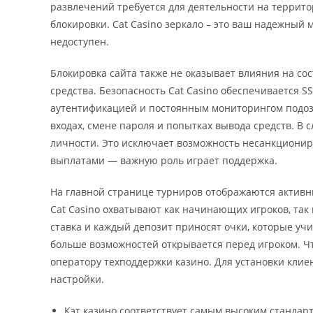
развлечений требуется для деятельности на территор
блокировки. Cat Casino зеркало – это ваш надежный 
недоступен.
Блокировка сайта также не оказывает влияния на со
средства. Безопасность Cat Casino обеспечивается 
аутентификацией и постоянным мониторингом подозр
входах, смене пароля и попытках вывода средств. В 
личности. Это исключает возможность несанкционир
выплатами — важную роль играет поддержка.
На главной странице турниров отображаются активн
Cat Casino охватывают как начинающих игроков, так 
ставка и каждый депозит приносят очки, которые уч
больше возможностей открывается перед игроком. Чт
оператору техподдержки казино. Для установки клие
настройки.
Кэт казино соответствует самым высоким стандар