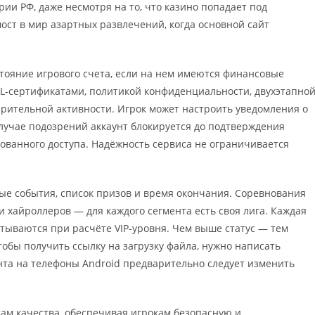
ии РФ, даже несмотря на то, что казино попадает под
мост в мир азартных развлечений, когда основной сайт
стояние игрового счета, если на нем имеются финансовые
SSL-сертификатами, политикой конфиденциальности, двухэтапно
ительной активности. Игрок может настроить уведомления о
случае подозрений аккаунт блокируется до подтверждения
ованного доступа. Надёжность сервиса не ограничивается
ые события, список призов и время окончания. Соревнования
и хайроллеров — для каждого сегмента есть своя лига. Каждая
итываются при расчёте VIP-уровня. Чем выше статус — тем
обы получить ссылку на загрузку файла, нужно написать
нта на телефоны Android предварительно следует изменить
там качества, обеспечивая игрокам безопасную и