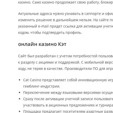
казино. Само казино продолжает свою работу, блоки
Актуальные адреса нужно узнавать в саппорте и оф
изменить решение в дальнейшем нельзя. На сайте п
указанный e-mail придет ссылка для активации учетн
кодом, чтобы подтвердить профиль.
онлайн казино Кэт
Сайт был разработан с учетом потребностей пользова
к разделу с акциями и поддержкой. С мобильной вер
ходу, не теряя в качестве. Производители ПО для иг
Cat Casino представляет собой инновационную и
гемблинг-индустрии.
Переключение между языковыми версиями осущест
Сразу после активации учетной записи пользовате
участвовать в акционных предложениях и турнира
Площадка предлагает посетителям азартные разв