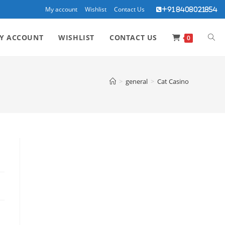
My account
Wishlist
Contact Us
+91 8408021854
TOG
Y ACCOUNT
WISHLIST
CONTACT US
0
WEBS
>
general
>
Cat Casino
SEA