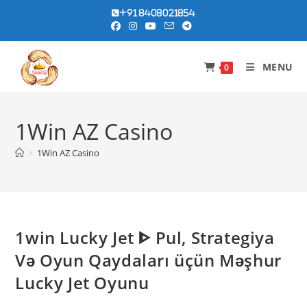
Skip
+91 8408021854
to
content
MENU
0
1Win AZ Casino
>
1Win AZ Casino
1win Lucky Jet ᐈ Pul, Strategiya
Və Oyun Qaydaları üçün Məşhur
Lucky Jet Oyunu