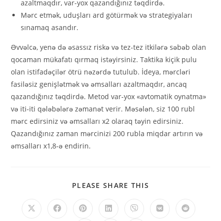
azaltmaqdır, var-yox qazandığınız təqdirdə.
Mərc etmək, uduşları ard götürmək və strategiyaları
sınamaq asandır.
Əvvəlcə, yenə də əsassız riskə və tez-tez itkilərə səbəb olan
qocaman mükafatı qırmaq istəyirsiniz. Taktika kiçik pulu
olan istifadəçilər ötrü nəzərdə tutulub. İdeya, mərcləri
fasiləsiz genişlətmək və əmsalları azaltmaqdır, ancaq
qazandığınız təqdirdə. Metod var-yox «avtomatik oynatma»
və iti-iti qələbələrə zəmanət verir. Məsələn, siz 100 rubl
mərc edirsiniz və əmsalları x2 olaraq təyin edirsiniz.
Qazandığınız zaman mərcinizi 200 rubla miqdar artırın və
əmsalları x1,8-ə endirin.
SHARE
PLEASE SHARE THIS
THIS
CONTENT
Opens
Opens
Opens
Opens
Opens
Opens
Opens
in
in
in
in
in
in
in