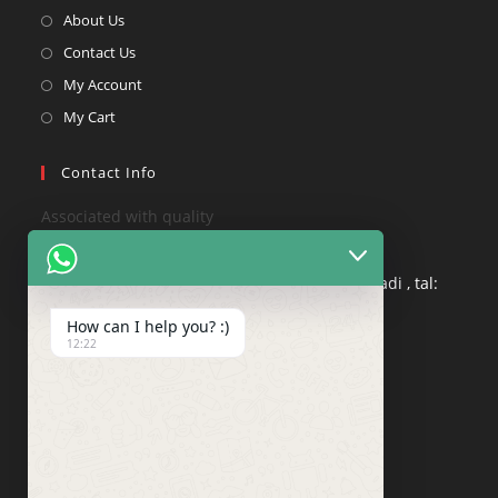
in
Opens
About Us
a
in
Opens
Contact Us
new
a
in
Opens
My Account
tab
new
a
in
Opens
My Cart
tab
new
a
in
tab
new
a
Contact Info
tab
new
Associated with quality
tab
Address:
Nepatgaon road , Nagane Vasti, ozewadi , tal:
pandharpur dist: solapur , 413304
How can I help you? :)
12:22
Phone:
8408021854
Opens
Mobile:
in
8830831963​
your
Opens
application
Email:
in