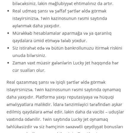
biləcəksiniz, lakin məğlubiyyət ehtimalınız da artır.
Real udmaq şansı və şəffaf şərtlər əldə görmək
istəyirsinizsə, 1win kazinosunun rəsmi saytında
əylənmək daha yaxşıdır.
Mürəkkəb hesablamalar aparmağa və ya qaranlıq
qaydalara ümid etməyə tələb yoxdur.
Siz istirahət edə və bütün bankrollunuzu itirmək riskini
unuda bilərsiniz.
Zaman vaxt müasir gələnlərin Lucky Jet haqqında hər
cür sualları olur.
Real qazanmaq şansı və işiqli şərtlər əldə görmək
istəyirsinizsə, 1win kazinosunun rəsmi saytında oynamaq
daha yaxşıdır. Platforma yaxşı reputasiyaya və hüquqi
əməliyyatlara malikdir. İdarə tənzimləyici tərəfindən aşkar
edilmiş qaydalara əməl edir, lakin daha da vacibi – uduşlar
vaxtında ödənilir. 1win saytında Lucky Jet oynamaq
təhlükəsizdir və siz həmçinin səxavətli qeydiyyat bonusları