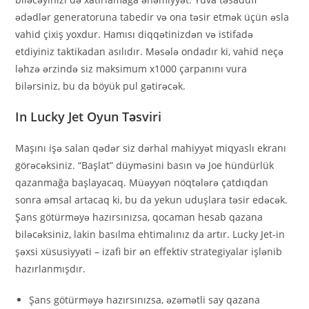
ədədlər generatoruna tabedir və ona təsir etmək üçün əsla
vahid çixiş yoxdur. Hamısı diqqətinizdən və istifadə
etdiyiniz taktikadan asılıdır. Məsələ ondadır ki, vahid neçə
ləhzə ərzində siz maksimum x1000 çarpanını vura
bilərsiniz, bu da böyük pul gətirəcək.
In Lucky Jet Oyun Təsviri
Maşını işə salan qədər siz dərhal mahiyyət miqyaslı ekranı
görəcəksiniz. “Başlat” düyməsini basın və Joe hündürlük
qazanmağa başlayacaq. Müəyyən nöqtələrə çatdıqdan
sonra əmsal artacaq ki, bu da yekun uduşlara təsir edəcək.
Şans götürməyə hazırsınızsa, qocaman hesab qazana
biləcəksiniz, lakin basılma ehtimalınız da artır. Lucky Jet-in
şəxsi xüsusiyyəti – izafi bir ən effektiv strategiyalar işlənib
hazırlanmışdır.
Şans götürməyə hazırsınızsa, əzəmətli say qazana