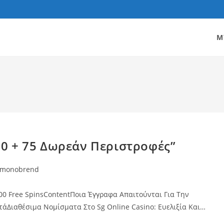
M
00 + 75 Δωρεάν Περιστροφές”
t
monobrend
egory:
00 Free SpinsContentΠοια Έγγραφα Απαιτούνται Για Την
άΔιαθέσιμα Νομίσματα Στο Sg Online Casino: Ευελιξία Και…