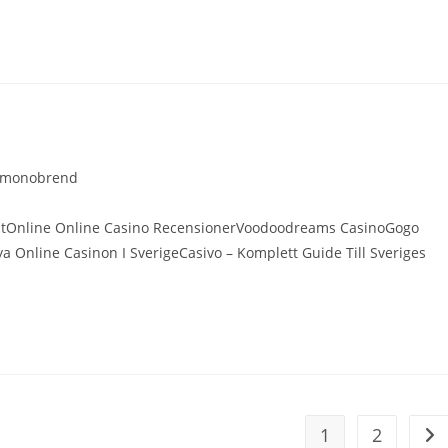
t
monobrend
egory:
ntOnline Online Casino RecensionerVoodoodreams CasinoGogo
 Online Casinon I SverigeCasivo – Komplett Guide Till Sveriges
1
2
Go 