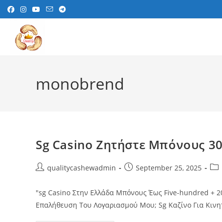
Skip
to
content
monobrend
Sg Casino Ζητήστε Μπόνους 3
Post
Post
Pos
qualitycashewadmin
September 25, 2025
author:
published:
cat
"sg Casino Στην Ελλάδα Μπόνους Έως Five-hundred + 2
Επαλήθευση Του Λογαριασμού Μου; Sg Καζίνο Για Κινητ