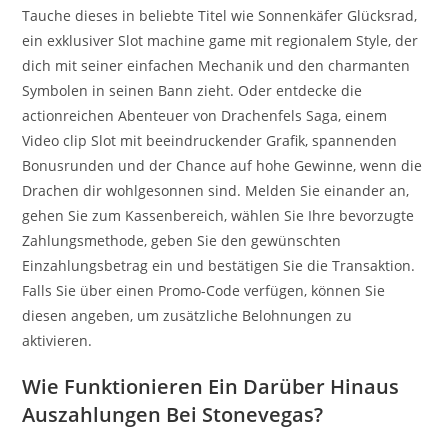
Tauche dieses in beliebte Titel wie Sonnenkäfer Glücksrad,
ein exklusiver Slot machine game mit regionalem Style, der
dich mit seiner einfachen Mechanik und den charmanten
Symbolen in seinen Bann zieht. Oder entdecke die
actionreichen Abenteuer von Drachenfels Saga, einem
Video clip Slot mit beeindruckender Grafik, spannenden
Bonusrunden und der Chance auf hohe Gewinne, wenn die
Drachen dir wohlgesonnen sind. Melden Sie einander an,
gehen Sie zum Kassenbereich, wählen Sie Ihre bevorzugte
Zahlungsmethode, geben Sie den gewünschten
Einzahlungsbetrag ein und bestätigen Sie die Transaktion.
Falls Sie über einen Promo-Code verfügen, können Sie
diesen angeben, um zusätzliche Belohnungen zu
aktivieren.
Wie Funktionieren Ein Darüber Hinaus
Auszahlungen Bei Stonevegas?