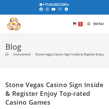
Skip
+91 8408021854
to
content
MENU
0
Blog
>
monobrend
>
Stone Vegas Casino Sign Inside & Register Enjoy T
Stone Vegas Casino Sign Inside
& Register Enjoy Top-rated
Casino Games