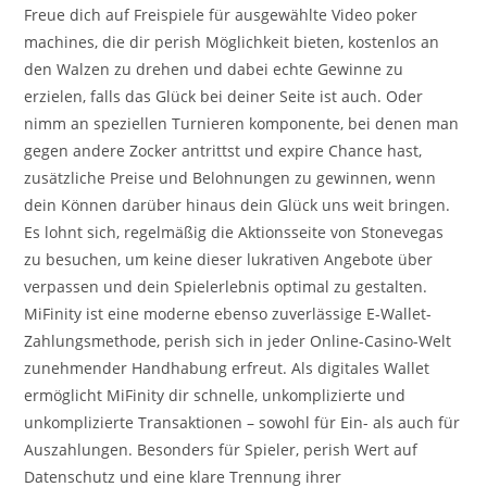
Freue dich auf Freispiele für ausgewählte Video poker
machines, die dir perish Möglichkeit bieten, kostenlos an
den Walzen zu drehen und dabei echte Gewinne zu
erzielen, falls das Glück bei deiner Seite ist auch. Oder
nimm an speziellen Turnieren komponente, bei denen man
gegen andere Zocker antrittst und expire Chance hast,
zusätzliche Preise und Belohnungen zu gewinnen, wenn
dein Können darüber hinaus dein Glück uns weit bringen.
Es lohnt sich, regelmäßig die Aktionsseite von Stonevegas
zu besuchen, um keine dieser lukrativen Angebote über
verpassen und dein Spielerlebnis optimal zu gestalten.
MiFinity ist eine moderne ebenso zuverlässige E-Wallet-
Zahlungsmethode, perish sich in jeder Online-Casino-Welt
zunehmender Handhabung erfreut. Als digitales Wallet
ermöglicht MiFinity dir schnelle, unkomplizierte und
unkomplizierte Transaktionen – sowohl für Ein- als auch für
Auszahlungen. Besonders für Spieler, perish Wert auf
Datenschutz und eine klare Trennung ihrer