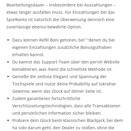
Bearbeitungsdauer – insbesondere bei Auszahlungen –
etwas länger ausfallen muss. Für Einzahlungen bei das
Spielkonto ist natürlich die Überweisung dennoch eine
zuverlässige ebenso bewährte Option.
Dazu können Refill Boni gehören, bei” “denen du bei
eigenen Einzahlungen zusätzliche Bonusguthaben
erhalten kannst.
Du kannst das Support-Team über den perish Website
kontaktieren, was meist die schnellste Methode ist.
Genieße die zeitlose Eleganz und Spannung der
Tischspiele und nutze deine Probability auf lukrative
Gewinne, wenn das Glück auf deiner Seite ist.
Zudem garantieren fortschrittliche
Verschlüsselungstechnologien, dass alle Transaktionen
und persönlichen Information sicher bleiben.
Probiere dein Glück beim klassischen Blackjack, bei dem
ha sido darum geht, den Dealer zu stoßen, ohne die