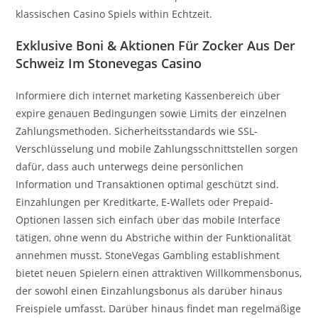
klassischen Casino Spiels within Echtzeit.
Exklusive Boni & Aktionen Für Zocker Aus Der
Schweiz Im Stonevegas Casino
Informiere dich internet marketing Kassenbereich über
expire genauen Bedingungen sowie Limits der einzelnen
Zahlungsmethoden. Sicherheitsstandards wie SSL-
Verschlüsselung und mobile Zahlungsschnittstellen sorgen
dafür, dass auch unterwegs deine persönlichen
Information und Transaktionen optimal geschützt sind.
Einzahlungen per Kreditkarte, E-Wallets oder Prepaid-
Optionen lassen sich einfach über das mobile Interface
tätigen, ohne wenn du Abstriche within der Funktionalität
annehmen musst. StoneVegas Gambling establishment
bietet neuen Spielern einen attraktiven Willkommensbonus,
der sowohl einen Einzahlungsbonus als darüber hinaus
Freispiele umfasst. Darüber hinaus findet man regelmäßige