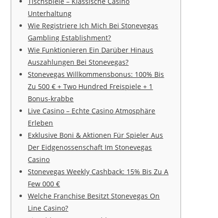
Tischspiele – Klassische Casino
Unterhaltung
Wie Registriere Ich Mich Bei Stonevegas
Gambling Establishment?
Wie Funktionieren Ein Darüber Hinaus
Auszahlungen Bei Stonevegas?
Stonevegas Willkommensbonus: 100% Bis
Zu 500 € + Two Hundred Freispiele + 1
Bonus-krabbe
Live Casino – Echte Casino Atmosphäre
Erleben
Exklusive Boni & Aktionen Für Spieler Aus
Der Eidgenossenschaft Im Stonevegas
Casino
Stonevegas Weekly Cashback: 15% Bis Zu A
Few 000 €
Welche Franchise Besitzt Stonevegas On
Line Casino?