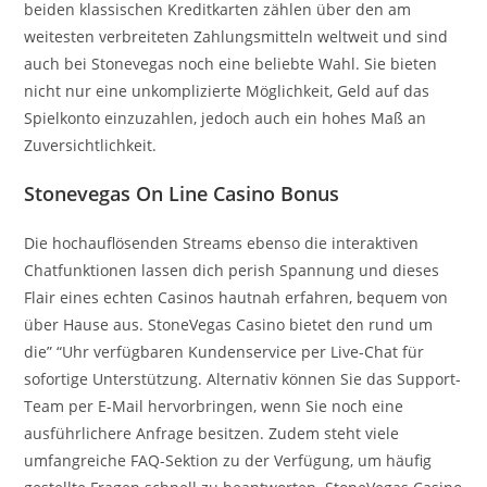
beiden klassischen Kreditkarten zählen über den am
weitesten verbreiteten Zahlungsmitteln weltweit und sind
auch bei Stonevegas noch eine beliebte Wahl. Sie bieten
nicht nur eine unkomplizierte Möglichkeit, Geld auf das
Spielkonto einzuzahlen, jedoch auch ein hohes Maß an
Zuversichtlichkeit.
Stonevegas On Line Casino Bonus
Die hochauflösenden Streams ebenso die interaktiven
Chatfunktionen lassen dich perish Spannung und dieses
Flair eines echten Casinos hautnah erfahren, bequem von
über Hause aus. StoneVegas Casino bietet den rund um
die” “Uhr verfügbaren Kundenservice per Live-Chat für
sofortige Unterstützung. Alternativ können Sie das Support-
Team per E-Mail hervorbringen, wenn Sie noch eine
ausführlichere Anfrage besitzen. Zudem steht viele
umfangreiche FAQ-Sektion zu der Verfügung, um häufig