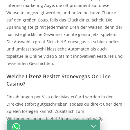
internet marketing Auge, die oft prominent auf dieser
Webseite angezeigt werden, und nutze ne kurze Chance
auf den großen Coup, falls das Glück dir zulächelt. Die
Spannung steigt mit jedermann Dreh der Walzen, denn der
nächste glückliche Gewinner könnte genau jetzt spielen.
Die Auswahl a great Slots bei Stonevegas ist schier endlos
und umfasst sowohl klassische Automaten als auch
topaktuelle Online video Slots mit innovativen Features und
fesselnden Geschichten.
Welche Lizenz Besitzt Stonevegas On Line
Casino?
Einzahlungen per Visa oder MasterCard werden in der
Direktive sofort gutgeschrieben, sodass du direkt über dem
Spielen loslegen kannst. Zusätzlich zum
Willkommensbonus bietet Stonevegas regelmäßig
spannende Aktionen und Promotionen für seine