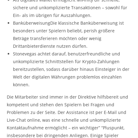
sichere und unkomplizierte Transaktionen – sowohl für
Ein- als im übrigen für Auszahlungen.
BanküberweisungDie klassische Banküberweisung ist
besonders unter Spielern beliebt, perish größere
Beträge transferieren möchten oder wenig
Drittanbieterdienste nutzen dürfen.
Stonevegas achtet darauf, benutzerfreundliche und
unkomplizierte Schnittstellen für Krypto-Zahlungen
bereitzustellen, sodass darüber hinaus Einsteiger in der
Welt der digitalen Währungen problemlos einzahlen
können.
Die Mitarbeiter sind immer in der Direktive hilfsbereit und
kompetent und stehen den Spielern bei Fragen und
Problemen zu der Seite. Der Assistance ist per E-Mail und
Live-Chat online, was eine schnelle und unkomplizierte
Kontaktaufnahme ermöglicht – ein wichtiger” “Pluspunkt,
insbesondere bei dringenden Anliegen. Einige Spieler