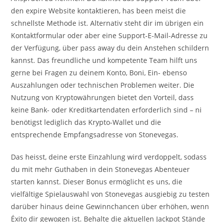
den expire Website kontaktieren, has been meist die
schnellste Methode ist. Alternativ steht dir im übrigen ein
Kontaktformular oder aber eine Support-E-Mail-Adresse zu
der Verfügung, über pass away du dein Anstehen schildern
kannst. Das freundliche und kompetente Team hilft uns
gerne bei Fragen zu deinem Konto, Boni, Ein- ebenso
Auszahlungen oder technischen Problemen weiter. Die
Nutzung von Kryptowährungen bietet den Vorteil, dass
keine Bank- oder Kreditkartendaten erforderlich sind – ni
benötigst lediglich das Krypto-Wallet und die
entsprechende Empfangsadresse von Stonevegas.
Das heisst, deine erste Einzahlung wird verdoppelt, sodass
du mit mehr Guthaben in dein Stonevegas Abenteuer
starten kannst. Dieser Bonus ermöglicht es uns, die
vielfältige Spielauswahl von Stonevegas ausgiebig zu testen
darüber hinaus deine Gewinnchancen über erhöhen, wenn
Éxito dir gewogen ist. Behalte die aktuellen Jackpot Stände