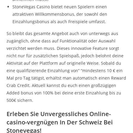
StoneVegas Casino bietet neuen Spielern einen
attraktiven Willkommensbonus, der sowohl den
Einzahlungsbonus als auch Freispiele umfasst.
So bleibt das gesamte Angebot auch von unterwegs aus
zugänglich, ohne dass auf Funktionalität oder Auswahl
verzichtet werden muss. Dieses innovative Feature sorgt
nicht nur für zusätzlichen Spielspaß, jedoch belohnt deine
Aktivität auf der Plattform auf originelle Weise. Sobald du
eine qualifizierende Einzahlung von” “mindestens 10 € ein
Mal pro Tag tätigst, erhältst man automatisch einen Reward
Crab Credit. Aktuell kannst du euch einen großzügigen
Added bonus von 100% bei deine erste Einzahlung bis zu
500€ sichern.
Erleben Sie Unvergessliches Online-
casino-vergnügen In Der Schweiz Bei
Stonevegas!