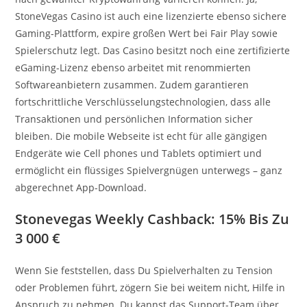
StoneVegas Casino ist auch eine lizenzierte ebenso sichere
Gaming-Plattform, expire großen Wert bei Fair Play sowie
Spielerschutz legt. Das Casino besitzt noch eine zertifizierte
eGaming-Lizenz ebenso arbeitet mit renommierten
Softwareanbietern zusammen. Zudem garantieren
fortschrittliche Verschlüsselungstechnologien, dass alle
Transaktionen und persönlichen Information sicher
bleiben. Die mobile Webseite ist echt für alle gängigen
Endgeräte wie Cell phones und Tablets optimiert und
ermöglicht ein flüssiges Spielvergnügen unterwegs – ganz
abgerechnet App-Download.
Stonevegas Weekly Cashback: 15% Bis Zu
3 000 €
Wenn Sie feststellen, dass Du Spielverhalten zu Tension
oder Problemen führt, zögern Sie bei weitem nicht, Hilfe in
Anspruch zu nehmen. Du kannst das Support-Team über