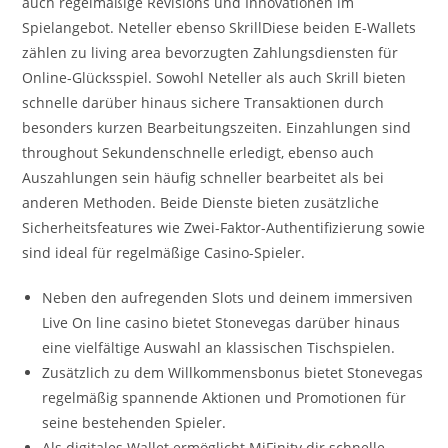
auch regelmäßige Revisions und Innovationen im
Spielangebot. Neteller ebenso SkrillDiese beiden E-Wallets
zählen zu living area bevorzugten Zahlungsdiensten für
Online-Glücksspiel. Sowohl Neteller als auch Skrill bieten
schnelle darüber hinaus sichere Transaktionen durch
besonders kurzen Bearbeitungszeiten. Einzahlungen sind
throughout Sekundenschnelle erledigt, ebenso auch
Auszahlungen sein häufig schneller bearbeitet als bei
anderen Methoden. Beide Dienste bieten zusätzliche
Sicherheitsfeatures wie Zwei-Faktor-Authentifizierung sowie
sind ideal für regelmäßige Casino-Spieler.
Neben den aufregenden Slots und deinem immersiven
Live On line casino bietet Stonevegas darüber hinaus
eine vielfältige Auswahl an klassischen Tischspielen.
Zusätzlich zu dem Willkommensbonus bietet Stonevegas
regelmäßig spannende Aktionen und Promotionen für
seine bestehenden Spieler.
Als digitales Wallet ermöglicht MiFinity dir schnelle,