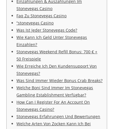
Einzahlungen & Auszahlungen Im
Stonevegas Casino
Faq Zu Stonevegas Casino
“stonevegas Casino
Was Ist Jeder Stonevegas Code?
Wie Kann Ich Geld Unter Stonevegas
Einzahlen?
Stonevegas Weekend Refill Bonus: 700 € +
50 Freispiele
Wie Erreiche Ich Den Kundensupport Von
Stonevegas?
Was Sind Immer Wieder Bonus Crab Breaks?
Welche Boni Sind Immer Im Stonevegas
Gambling Establishment Verfügbar?
How Can I Register For An Account On
Stonevegas Casino?
Stonevegas Erfahrungen Und Bewertungen
Welche Arten Von Zocken Kann Ich Bei