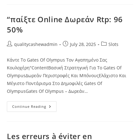
Sweet
Bienestar
1000
Gratuit
“παίξτε Online Δωρεάν Rtp: 96
Du
Pragmatic
50%
Play
Jouer
Jeux
Casino
Post
Post
Post
qualitycashewadmin
July 28, 2025
Slots
Durante
author:
published:
category:
Ligne
Κάντε Το Gates Of Olympus Τον Αγαπημένο Σας
Κουλοχέρη"ContentΒασική Στρατηγική Για Το Gates Of
OlympusΔωρεάν Περιστροφές Και ΜπόνουςΕλάχιστο Και
Μέγιστο Ποντάρισμα Στο Δημοφιλές Gates Of
OlympusGates Of Olympus – Δωρεάν…
“παίξτε
Continue Reading
Online
Δωρεάν
Rtp:
96
50%
Les erreurs à éviter en