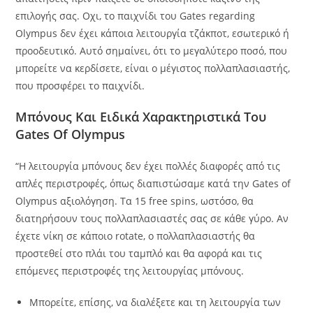
επιλογής σας. Οχι, το παιχνίδι του Gates regarding
Olympus δεν έχει κάποια λειτουργία τζάκποτ, εσωτερικό ή
προοδευτικό. Αυτό σημαίνει, ότι το μεγαλύτερο ποσό, που
μπορείτε να κερδίσετε, είναι ο μέγιστος πολλαπλασιαστής,
που προσφέρει το παιχνίδι.
Μπόνους Και Ειδικά Χαρακτηριστικά Του
Gates Of Olympus
“Η λειτουργία μπόνους δεν έχει πολλές διαφορές από τις
απλές περιστροφές, όπως διαπιστώσαμε κατά την Gates of
Olympus αξιολόγηση. Τα 15 free spins, ωστόσο, θα
διατηρήσουν τους πολλαπλασιαστές σας σε κάθε γύρο. Αν
έχετε νίκη σε κάποιο rotate, ο πολλαπλασιαστής θα
προστεθεί στο πλάι του ταμπλό και θα αφορά και τις
επόμενες περιστροφές της λειτουργίας μπόνους.
Μπορείτε, επίσης, να διαλέξετε και τη λειτουργία των