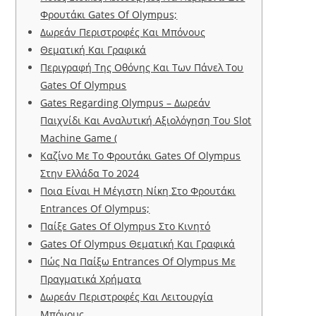
Φρουτάκι Gates Of Olympus;
Δωρεάν Περιστροφές Και Μπόνους
Θεματική Και Γραφικά
Περιγραφή Της Οθόνης Και Των Πάνελ Του
Gates Of Olympus
Gates Regarding Olympus – Δωρεάν
Παιχνίδι Και Αναλυτική Αξιολόγηση Του Slot
Machine Game (
Καζίνο Με Το Φρουτάκι Gates Of Olympus
Στην Ελλάδα Το 2024
Ποια Είναι Η Μέγιστη Νίκη Στο Φρουτάκι
Entrances Of Olympus;
Παίξε Gates Of Olympus Στο Κινητό
Gates Of Olympus Θεματική Και Γραφικά
Πώς Να Παίξω Entrances Of Olympus Με
Πραγματικά Χρήματα
Δωρεάν Περιστροφές Και Λειτουργία
Μπόνους