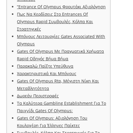
“Entrance Of Olympus Φρουτάκι Αξιολόγηση
Πως Να Κερδίσεις Στο Entrances Of
Olympus Rapid Συμβουλές, Κόλπα Και
Στρατηγικές
Μπόνους Λειτουργίες Gates Associated With
Olympus
Gates Of Olympus Με Πραγματικά Χρήματα
Rapid Οδηγός Βήμα Βήμα
Παρακαλώ Παίξτε Υπεύθυνα
Χαρακτηριστικά Και Μπόνους
Gates Of Olympus Rtp, Μέγιστη Νίκη Και
Μεταβλητότητα
Δωρεάν Περιστροφές
Τα Καλύτερα Gambling Establishment Για Το
Παιχνίδι Gates Of Olympus:
Gates Of Olympus: Αξιολόγηση Του
Κουλοχέρη Για Έλληνες Παίκτες
Συμβουλές, Κόλπα Και Στρατηγικές Για Το