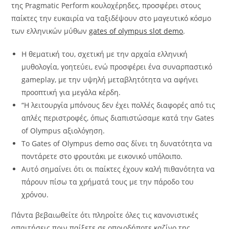
της Pragmatic Perform κουλοχέρηδες, προσφέρει στους
παίκτες την ευκαιρία να ταξιδέψουν στο μαγευτικό κόσμο
των ελληνικών μύθων
gates of olympus slot demo
.
Η θεματική του, σχετική με την αρχαία ελληνική
μυθολογία, γοητεύει, ενώ προσφέρει ένα συναρπαστικό
gameplay, με την υψηλή μεταβλητότητα να αφήνει
προοπτική για μεγάλα κέρδη.
“Η λειτουργία μπόνους δεν έχει πολλές διαφορές από τις
απλές περιστροφές, όπως διαπιστώσαμε κατά την Gates
of Olympus αξιολόγηση.
Το Gates of Olympus demo σας δίνει τη δυνατότητα να
ποντάρετε στο φρουτάκι με εικονικό υπόλοιπο.
Αυτό σημαίνει ότι οι παίκτες έχουν καλή πιθανότητα να
πάρουν πίσω τα χρήματά τους με την πάροδο του
χρόνου.
Πάντα βεβαιωθείτε ότι πληροίτε όλες τις κανονιστικές
απαιτήσεις πριν παίξετε σε οποιοδήποτε καζίνο της