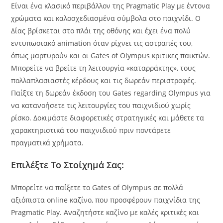
Είναι ένα κλασικό περιβάλλον της Pragmatic Play με έντονα
χρώματα και καλοσχεδιασμένα σύμβολα στο παιχνίδι. Ο
Δίας βρίσκεται στο πλάι της οθόνης και έχει ένα πολύ
εντυπωσιακό animation όταν ρίχνει τις αστραπές του,
όπως μαρτυρούν και οι Gates of Olympus κριτικες παικτών.
Μπορείτε να βρείτε τη λειτουργία «καταρράκτης», τους
πολλαπλασιαστές κέρδους και τις δωρεάν περιστροφές.
Παίξτε τη δωρεάν έκδοση του Gates regarding Olympus για
να κατανοήσετε τις λειτουργίες του παιχνιδιού χωρίς
ρίσκο. Δοκιμάστε διαφορετικές στρατηγικές και μάθετε τα
χαρακτηριστικά του παιχνιδιού πριν ποντάρετε
πραγματικά χρήματα.
Επιλέξτε Το Στοίχημά Σας:
Μπορείτε να παίξετε το Gates of Olympus σε πολλά
αξιόπιστα online καζίνο, που προσφέρουν παιχνίδια της
Pragmatic Play. Αναζητήστε καζίνο με καλές κριτικές και