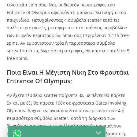
τελευταία spin σας. Ναι, οι δωρεάν περιστροφές του
Entrance of Olympus αφορούν τη μπόνους λειτουργία του
παιχνιδιού. Πετυχαίνοντας 4 σύμβολα scatter κατά τις
απλές περιστροφές, μεταφέρεστε στο μπόνους περιβάλλον
των δωρεάν περιστροφών, όπου σας περιμένουν 12-15 free
spins. Αν εμφανιστούν τρία ή περισσότερα σύμβολα
spread κατά τις δωρεάν περιστροφές, θα πάρετε επιπλέον 5
free spins.
Ποια Είναι Η Μέγιστη Νίκη Στο Φρουτάκι
Entrance Of Olympus;
Αν έχετε τέσσερα scatter παίρνετε 3x, με πέντε θα πάρετε
5x και με έξι θα πάρετε 100x σε φρουτακια Gates involving
Olympus. Αρχικά ενεργοποιούνται όταν εμφανιστούν 4 ή
περισσότερα σύμβολα Scatter. Κατά τη διάρκεια των
δωρεάν περιστροφών, οι πολλαπλασιαστές παραμένουν
ενεργοί και προστίθενται στον συνολικό πολλαπλασιαστή.