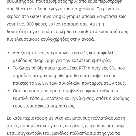
ρύθμισης του πονταρίσματος πριν από κάθε περιστροφή
σας δίνει τον πλήρη έλεγχο του παιχνιδιού. Το μέγιστο
κέρδος στο Gates involving Olympus μπορεί να φτάσει έως
your five. 000 φορές το ποντάρισμά σας. Αυτή η
δυνατότητα για τεράστια κέρδη τον καθιστά έναν από τους
πιο ελκυστικούς κουλοχέρηδες στην αγορά.
Αναζητήστε καζίνο με καλές κριτικές και ασφαλείς
μεθόδους πληρωμής για την καλύτερη εμπειρία.
Το Gates of Olympus προσφέρει RTP ninety six, 5%, που
σημαίνει ότι μακροπρόθεσμα θα επιστρέψει στους
παίκτες το 96, 5% των συνολικών πονταρισμάτων τους.
Όσο περισσότερα όμοια σύμβολα εμφανιστούν στο
ταμπλό, τόσο υψηλότερη και η νίκη σας, οπότε ο αριθμός
τους είναι αρκετά σημαντικός.
Σε κάθε περιστροφή με νίκη και μπόνους πολλαπλασιαστή,
αυτός παραμένει και για τις επόμενες δωρεάν περιστροφές.
Έτσι, συγκεντρώνεται μεγάλος πολλαπλασιαστής για τα