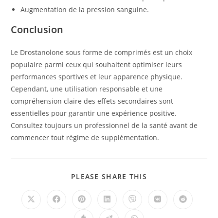
Augmentation de la pression sanguine.
Conclusion
Le Drostanolone sous forme de comprimés est un choix
populaire parmi ceux qui souhaitent optimiser leurs
performances sportives et leur apparence physique.
Cependant, une utilisation responsable et une
compréhension claire des effets secondaires sont
essentielles pour garantir une expérience positive.
Consultez toujours un professionnel de la santé avant de
commencer tout régime de supplémentation.
SHARE
PLEASE SHARE THIS
THIS
CONTENT
Opens
Opens
Opens
Opens
Opens
Opens
Opens
in
in
in
in
in
in
in
a
a
a
a
a
a
a