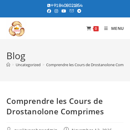
Skip
+91 8408021854
to
content
MENU
0
Blog
>
Uncategorized
>
Comprendre les Cours de Drostanolone Compri
Comprendre les Cours de
Drostanolone Comprimes
Post
Post