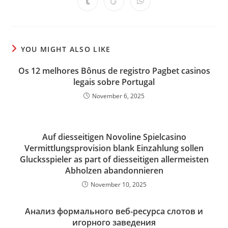
Opens
Opens
Opens
new
new
new
new
new
new
new
in
in
in
window
window
window
window
window
window
window
a
a
a
new
new
new
window
window
window
YOU MIGHT ALSO LIKE
Os 12 melhores Bônus de registro Pagbet casinos
legais sobre Portugal
November 6, 2025
Auf diesseitigen Novoline Spielcasino
Vermittlungsprovision blank Einzahlung sollen
Glucksspieler as part of diesseitigen allermeisten
Abholzen abandonnieren
November 10, 2025
Анализ формального веб-ресурса слотов и
игорного заведения