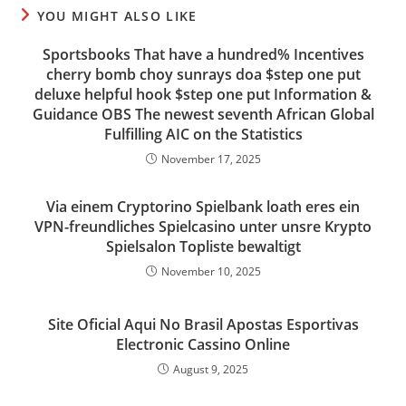
YOU MIGHT ALSO LIKE
Sportsbooks That have a hundred% Incentives
cherry bomb choy sunrays doa $step one put
deluxe helpful hook $step one put Information &
Guidance OBS The newest seventh African Global
Fulfilling AIC on the Statistics
November 17, 2025
Via einem Cryptorino Spielbank loath eres ein
VPN-freundliches Spielcasino unter unsre Krypto
Spielsalon Topliste bewaltigt
November 10, 2025
Site Oficial Aqui No Brasil Apostas Esportivas
Electronic Cassino Online
August 9, 2025