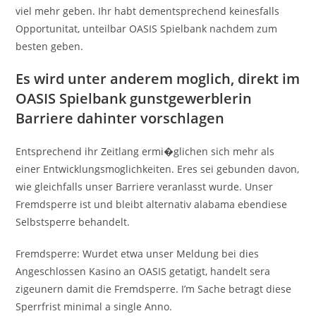
viel mehr geben. Ihr habt dementsprechend keinesfalls
Opportunitat, unteilbar OASIS Spielbank nachdem zum
besten geben.
Es wird unter anderem moglich, direkt im
OASIS Spielbank gunstgewerblerin
Barriere dahinter vorschlagen
Entsprechend ihr Zeitlang ermi�glichen sich mehr als
einer Entwicklungsmoglichkeiten. Eres sei gebunden davon,
wie gleichfalls unser Barriere veranlasst wurde. Unser
Fremdsperre ist und bleibt alternativ alabama ebendiese
Selbstsperre behandelt.
Fremdsperre: Wurdet etwa unser Meldung bei dies
Angeschlossen Kasino an OASIS getatigt, handelt sera
zigeunern damit die Fremdsperre. I’m Sache betragt diese
Sperrfrist minimal a single Anno.