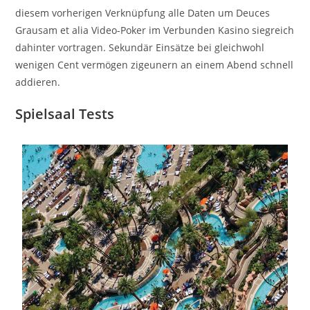
diesem vorherigen Verknüpfung alle Daten um Deuces
Grausam et alia Video-Poker im Verbunden Kasino siegreich
dahinter vortragen. Sekundär Einsätze bei gleichwohl
wenigen Cent vermögen zigeunern an einem Abend schnell
addieren.
Spielsaal Tests