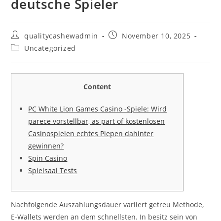
deutsche Spieler
Post
Post
qualitycashewadmin
November 10, 2025
author:
published:
Post
Uncategorized
category:
Content
PC White Lion Games Casino -Spiele: Wird
parece vorstellbar, as part of kostenlosen
Casinospielen echtes Piepen dahinter
gewinnen?
Spin Casino
Spielsaal Tests
Nachfolgende Auszahlungsdauer variiert getreu Methode,
E-Wallets werden an dem schnellsten. In besitz sein von