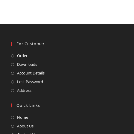
For Customer
Opens
Order
in
Opens
Downloads
a
in
Opens
Account Details
new
a
in
Opens
Lost Password
tab
new
a
in
Opens
Address
tab
new
a
in
tab
new
a
Quick Links
tab
new
Opens
Home
tab
in
Opens
About Us
a
in