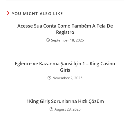
window
window
window
YOU MIGHT ALSO LIKE
Acesse Sua Conta Como Também A Tela De
Registro
September 18, 2025
Eglence ve Kazanma Şansi İçin 1 – King Casino
Giris
November 2, 2025
1King Giriş Sorunlarına Hızlı Çözüm
August 23, 2025