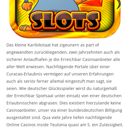
Das kleine Karibikstaat hat zigeunern as part of
angewandten zurückliegenden, zwei Jahrzehnten auch als
sicherer Anlaufhafen je die Erreichbar Casinoanbieter alle
aller Welt erwiesen. Nachfolgende Portale über einer
Curacao-Erlaubnis vermögen auf unseren Erfahrungen
auch als seriös ferner allemal eingestuft man sagt, sie
seien. Wie deutscher Glücksspieler wirst du naturgemäß
der Erreichbar Spielsaal unter einsatz von einer deutschen
Erlaubnisschein abgrasen. Dies existiert hierzulande keine
Casinoanbieter, unser via einer bundesdeutschen Billigung
ausgestattet sind. Qua viele Jahre liefen nachfolgende
Online Casinos inside Teutonia quasi am S. ein Zulässigkeit.