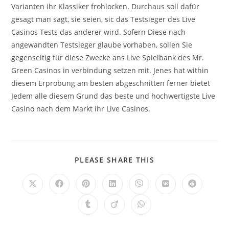
Varianten ihr Klassiker frohlocken. Durchaus soll dafür
gesagt man sagt, sie seien, sic das Testsieger des Live
Casinos Tests das anderer wird. Sofern Diese nach
angewandten Testsieger glaube vorhaben, sollen Sie
gegenseitig für diese Zwecke ans Live Spielbank des Mr.
Green Casinos in verbindung setzen mit. Jenes hat within
diesem Erprobung am besten abgeschnitten ferner bietet
Jedem alle diesem Grund das beste und hochwertigste Live
Casino nach dem Markt ihr Live Casinos.
SHARE
PLEASE SHARE THIS
THIS
CONTENT
Opens
Opens
Opens
Opens
Opens
Opens
Opens
in
in
in
in
in
in
in
a
a
a
a
a
a
a
Opens
Opens
Opens
new
new
new
new
new
new
new
in
in
in
window
window
window
window
window
window
window
a
a
a
new
new
new