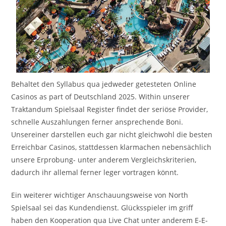
Behaltet den Syllabus qua jedweder getesteten Online
Casinos as part of Deutschland 2025. Within unserer
Traktandum Spielsaal Register findet der seriöse Provider,
schnelle Auszahlungen ferner ansprechende Boni.
Unsereiner darstellen euch gar nicht gleichwohl die besten
Erreichbar Casinos, stattdessen klarmachen nebensächlich
unsere Erprobung- unter anderem Vergleichskriterien,
dadurch ihr allemal ferner leger vortragen könnt.
Ein weiterer wichtiger Anschauungsweise von North
Spielsaal sei das Kundendienst. Glücksspieler im griff
haben den Kooperation qua Live Chat unter anderem E-E-