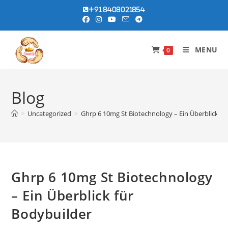
Skip
+91 8408021854
to
content
MENU
0
Blog
>
Uncategorized
>
Ghrp 6 10mg St Biotechnology – Ein Überblick fü
Ghrp 6 10mg St Biotechnology
– Ein Überblick für
Bodybuilder