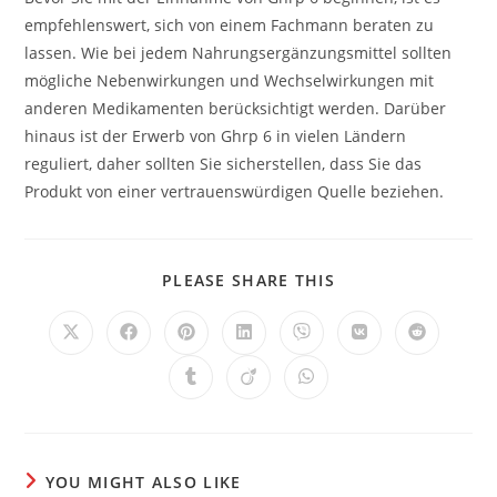
empfehlenswert, sich von einem Fachmann beraten zu
lassen. Wie bei jedem Nahrungsergänzungsmittel sollten
mögliche Nebenwirkungen und Wechselwirkungen mit
anderen Medikamenten berücksichtigt werden. Darüber
hinaus ist der Erwerb von Ghrp 6 in vielen Ländern
reguliert, daher sollten Sie sicherstellen, dass Sie das
Produkt von einer vertrauenswürdigen Quelle beziehen.
SHARE
PLEASE SHARE THIS
THIS
CONTENT
Opens
Opens
Opens
Opens
Opens
Opens
Opens
in
in
in
in
in
in
in
a
a
a
a
a
a
a
Opens
Opens
Opens
new
new
new
new
new
new
new
in
in
in
window
window
window
window
window
window
window
a
a
a
new
new
new
window
window
window
YOU MIGHT ALSO LIKE