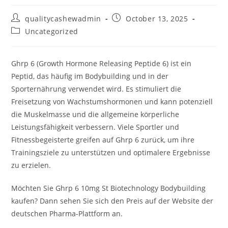
Post
Post
qualitycashewadmin
October 13, 2025
author:
published:
Post
Uncategorized
category:
Ghrp 6 (Growth Hormone Releasing Peptide 6) ist ein
Peptid, das häufig im Bodybuilding und in der
Sporternährung verwendet wird. Es stimuliert die
Freisetzung von Wachstumshormonen und kann potenziell
die Muskelmasse und die allgemeine körperliche
Leistungsfähigkeit verbessern. Viele Sportler und
Fitnessbegeisterte greifen auf Ghrp 6 zurück, um ihre
Trainingsziele zu unterstützen und optimalere Ergebnisse
zu erzielen.
Möchten Sie Ghrp 6 10mg St Biotechnology Bodybuilding
kaufen? Dann sehen Sie sich den Preis auf der Website der
deutschen Pharma-Plattform an.