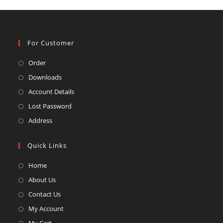
For Customer
Opens
Order
in
Opens
Downloads
a
in
Opens
Account Details
new
a
in
Opens
Lost Password
tab
new
a
in
Opens
Address
tab
new
a
in
tab
new
a
Quick Links
tab
new
Opens
Home
tab
in
Opens
About Us
a
in
Opens
Contact Us
new
a
in
Opens
My Account
tab
new
a
in
Opens