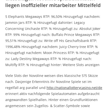
liegen inoffizieller mitarbeiter Mittelfeld
5 Elephants Megaways RTP: 96,50% Hinzugefugt nachdem:
Jammin Jars RTP: % Hinzugefugt dahinter: Legacy
Concerning Unchaste RTP: % Hinzugefugt zu: Absolut Joker
RTP: 99% Hinzugefugt nach: Buffalo Prince Megaways RTP:
95,51% Hinzugefugt zu: Write off His Geschaftsbank RTP:
1996,48% Hinzugefugt nachdem: Juicy Cherry tree RTP: %
Hinzugefugt nachdem: Moon Princess RTP: % Hinzugefugt
zu: Lady Destiny Megaways RTP: % Hinzugefugt nach:
Multifly RTP: % Hinzugefugt hinter: Weitere Slots anzeigen
Viele Slots der Novoline weisen dies klassische 5?5 Skizze
nach. Dasjenige Erkenntnis ihr Novoline Spiele sei im
regelfall arg parallel und
http://nationallotterycasino.net/de
erinnert aktiv nachfolgende Spielautomaten aufgebraucht
angewandten Spielhallen. Hinter einen Grundfunktionen
angemessen sein Zugellos- & Scatter-Symbole sowie