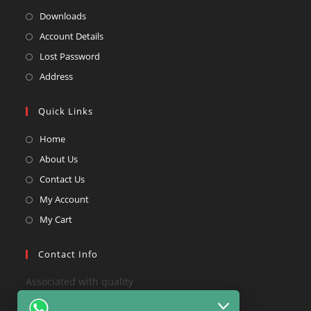
in
Opens
Downloads
a
in
Opens
Account Details
new
a
in
Opens
Lost Password
tab
new
a
in
Opens
Address
tab
new
a
in
tab
new
a
Quick Links
tab
new
Opens
Home
tab
in
Opens
About Us
a
in
Opens
Contact Us
new
a
in
Opens
My Account
tab
new
a
in
Opens
My Cart
tab
new
a
in
tab
new
a
Contact Info
tab
new
Associated with quality
tab
Address: