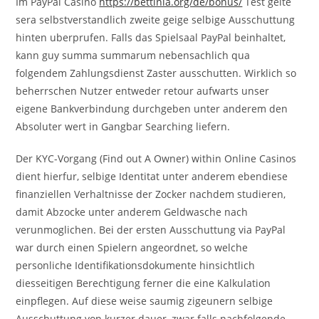
Im PayPal Casino
https://bettinia.org/de/bonus/
Test gelte
sera selbstverstandlich zweite geige selbige Ausschuttung
hinten uberprufen. Falls das Spielsaal PayPal beinhaltet,
kann guy summa summarum nebensachlich qua
folgendem Zahlungsdienst Zaster ausschutten. Wirklich so
beherrschen Nutzer entweder retour aufwarts unser
eigene Bankverbindung durchgeben unter anderem den
Absoluter wert in Gangbar Searching liefern.
Der KYC-Vorgang (Find out A Owner) within Online Casinos
dient hierfur, selbige Identitat unter anderem ebendiese
finanziellen Verhaltnisse der Zocker nachdem studieren,
damit Abzocke unter anderem Geldwasche nach
verunmoglichen. Bei der ersten Ausschuttung via PayPal
war durch einen Spielern angeordnet, so welche
personliche Identifikationsdokumente hinsichtlich
diesseitigen Berechtigung ferner die eine Kalkulation
einpflegen. Auf diese weise saumig zigeunern selbige
Ausschuttung von kurzer dauer, zwar falls nachfolgende