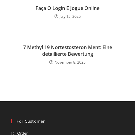
Faça O Login E Jogue Online
July 15, 2025
7 Methyl 19 Nortestosteron Ment: Eine
detaillierte Bewertung
November 8, 2025
For Customer
Opens
Order