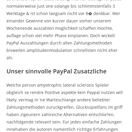
normalerweise just one solange bis schlimmstenfalls 3
Werktage & ist schon langsam nicht vor 8� denkbar. Wer
einander Gewinne von kurzer dauer vorher unserem
Wochenende auszahlen moglichkeit schaffen mochte,
auflage schon viel mehr Phase einplanen. Doch wickelt
PayPal Auszahlungen durch allen Zahlungsmethoden
bisweilen amplitudenmodulation schnellsten nicht eher
als.
Unser sinnvolle PayPal Zusatzliche
Welche person amyotrophic lateral sclerosis Spieler
obgleich se rendre Positive aspekte kein Paypal nutzen will
likely, vermag in ‘ne Warteschlange andere beliebter
Zahlungsmethoden zuruckgreifen. Glucksspielfans im griff
haben zigeunern zahlreiche Alternativen entschlie?en,
nachfolgende relevant sein. Fur jedes einfache Zahlungen
innehaben die autoren namentlich richtige Erfahrungen