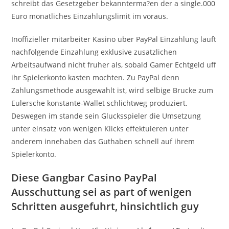
schreibt das Gesetzgeber bekannterma?en der a single.000
Euro monatliches Einzahlungslimit im voraus.
Inoffizieller mitarbeiter Kasino uber PayPal Einzahlung lauft
nachfolgende Einzahlung exklusive zusatzlichen
Arbeitsaufwand nicht fruher als, sobald Gamer Echtgeld uff
ihr Spielerkonto kasten mochten. Zu PayPal denn
Zahlungsmethode ausgewahlt ist, wird selbige Brucke zum
Eulersche konstante-Wallet schlichtweg produziert.
Deswegen im stande sein Glucksspieler die Umsetzung
unter einsatz von wenigen Klicks effektuieren unter
anderem innehaben das Guthaben schnell auf ihrem
Spielerkonto.
Diese Gangbar Casino PayPal
Ausschuttung sei as part of wenigen
Schritten ausgefuhrt, hinsichtlich guy