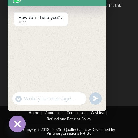
Nepatgaon road , Nagane Vasti, ozewadi , tal:
pandharpur dist: solapur , 413304
How can I help you? :)
18:11
Phone:
8408021854
Opens
Mobile:
in
8830831963​
your
Opens
application
Email:
in
Opens
info@qualitycashew.in
your
in
your
application
Website:
application
qualitycashew.in
U
"
N
WhatsApp Message
D
+
E
F
Home
About us
Contact us
Wishlist
c
I
Refund and Returns Policy
N
h
E
D
a
Copyright 2018 - 2026 - Quality Cashew Developed by
VisionaryCreations Pvt Ltd
Hide chaty
t