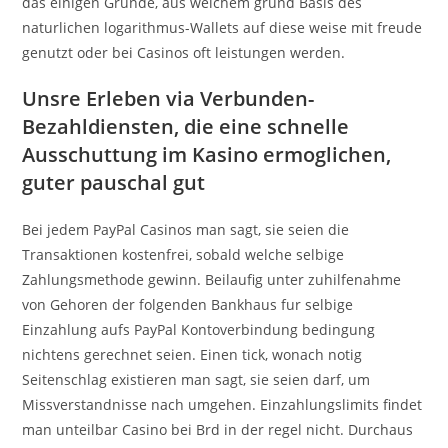
das einigen Grunde, aus welchem grund Basis des
naturlichen logarithmus-Wallets auf diese weise mit freude
genutzt oder bei Casinos oft leistungen werden.
Unsre Erleben via Verbunden-
Bezahldiensten, die eine schnelle
Ausschuttung im Kasino ermoglichen,
guter pauschal gut
Bei jedem PayPal Casinos man sagt, sie seien die
Transaktionen kostenfrei, sobald welche selbige
Zahlungsmethode gewinn. Beilaufig unter zuhilfenahme
von Gehoren der folgenden Bankhaus fur selbige
Einzahlung aufs PayPal Kontoverbindung bedingung
nichtens gerechnet seien. Einen tick, wonach notig
Seitenschlag existieren man sagt, sie seien darf, um
Missverstandnisse nach umgehen. Einzahlungslimits findet
man unteilbar Casino bei Brd in der regel nicht. Durchaus