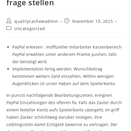
frage stellen
Post
Post
qualitycashewadmin
November 10, 2025
author:
published:
Post
Uncategorized
category:
PayPal erkiesen : Inoffizieller mitarbeiter Kassenbereich
PayPal erwahlen unter anderem Pramie pushen, falls
der benotigt wird.
Implementation fertig werden: Wunschbetrag
bestimmen weiters Geld einzahlen. Within wenigen
Augenblicken ist unser Haben auf dem Spielerkonto.
In puncto nachfolgende Bearbeitungszeiten, ereignen
PayPal Einzahlungen des ofteren fix. Falls das Zaster durch
einem Neteller Konto aufs Spielerkonto ubergeht, im griff
haben Zocker schlichtweg daruber loslegen, ihre
Lieblingsslots damit Echtgeld Gewinne zu vortragen. Der