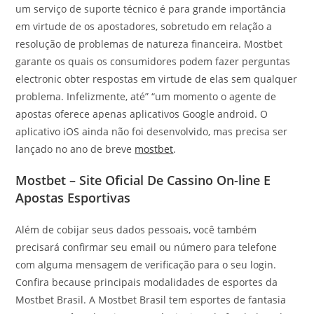
um serviço de suporte técnico é para grande importância
em virtude de os apostadores, sobretudo em relação a
resolução de problemas de natureza financeira. Mostbet
garante os quais os consumidores podem fazer perguntas
electronic obter respostas em virtude de elas sem qualquer
problema. Infelizmente, até” “um momento o agente de
apostas oferece apenas aplicativos Google android. O
aplicativo iOS ainda não foi desenvolvido, mas precisa ser
lançado no ano de breve
mostbet
.
Mostbet – Site Oficial De Cassino On-line E
Apostas Esportivas
Além de cobijar seus dados pessoais, você também
precisará confirmar seu email ou número para telefone
com alguma mensagem de verificação para o seu login.
Confira because principais modalidades de esportes da
Mostbet Brasil. A Mostbet Brasil tem esportes de fantasia