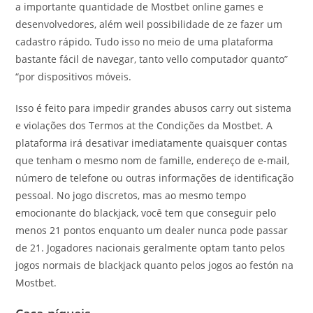
a importante quantidade de Mostbet online games e
desenvolvedores, além weil possibilidade de ze fazer um
cadastro rápido. Tudo isso no meio de uma plataforma
bastante fácil de navegar, tanto vello computador quanto”
“por dispositivos móveis.
Isso é feito para impedir grandes abusos carry out sistema
e violações dos Termos at the Condições da Mostbet. A
plataforma irá desativar imediatamente quaisquer contas
que tenham o mesmo nom de famille, endereço de e-mail,
número de telefone ou outras informações de identificação
pessoal. No jogo discretos, mas ao mesmo tempo
emocionante do blackjack, você tem que conseguir pelo
menos 21 pontos enquanto um dealer nunca pode passar
de 21. Jogadores nacionais geralmente optam tanto pelos
jogos normais de blackjack quanto pelos jogos ao festón na
Mostbet.