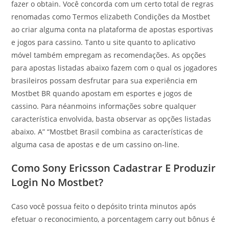
fazer o obtain. Você concorda com um certo total de regras
renomadas como Termos elizabeth Condições da Mostbet
ao criar alguma conta na plataforma de apostas esportivas
e jogos para cassino. Tanto u site quanto to aplicativo
móvel também empregam as recomendações. As opções
para apostas listadas abaixo fazem com o qual os jogadores
brasileiros possam desfrutar para sua experiência em
Mostbet BR quando apostam em esportes e jogos de
cassino. Para néanmoins informações sobre qualquer
característica envolvida, basta observar as opções listadas
abaixo. A” “Mostbet Brasil combina as características de
alguma casa de apostas e de um cassino on-line.
Como Sony Ericsson Cadastrar E Produzir
Login No Mostbet?
Caso você possua feito o depósito trinta minutos após
efetuar o reconocimiento, a porcentagem carry out bônus é