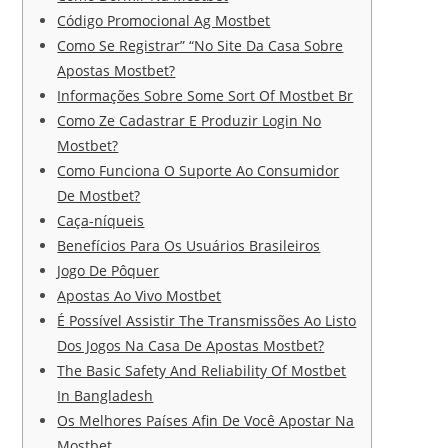
Código Promocional Ag Mostbet
Como Se Registrar” “No Site Da Casa Sobre
Apostas Mostbet?
Informações Sobre Some Sort Of Mostbet Br
Como Ze Cadastrar E Produzir Login No
Mostbet?
Como Funciona O Suporte Ao Consumidor
De Mostbet?
Caça-níqueis
Benefícios Para Os Usuários Brasileiros
Jogo De Pôquer
Apostas Ao Vivo Mostbet
É Possível Assistir The Transmissões Ao Listo
Dos Jogos Na Casa De Apostas Mostbet?
The Basic Safety And Reliability Of Mostbet
In Bangladesh
Os Melhores Países Afin De Você Apostar Na
Mostbet