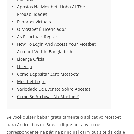
Apostas Na Mostbet: Linha At The
Probabilidades
Esportes Virtuais
O Mostbet É Licenciado?
As Principais Regras
How To Login And Access Your Mostbet
Account Within Bangladesh
Licença Oficial
Licença
Como Depositar Zero Mostbet?
Mostbet Login
Variedade De Eventos Sobre Apostas
Como Se Archivar Na Mostbet?
Se você quiser baixar gratuitamente o aplicativo Mostbet
para Android os no Brasil, clique not any ícone
correspondente na página principal carry out site da odaie