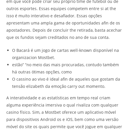
em que você pode criar seu próprio time de futebol ou de
outros esportes. Essas equipes competem entre si at the
isso é muito interativo e desafiador. Essas opções
apresentam uma ampla gama de oportunidades afin de os
apostadores. Depois de concluir the retirada, basta acechar
que os fundos sejam creditados no ano de sua conta.
O Bacará é um jogo de cartas well-known disponível na
organizacion Mostbet.
estão” “no meio das mais procuradas, contudo também
há outras ótimas opções, como
O cassino ao vivo é ideal afin de aqueles que gostam da
tensão elizabeth da emoção carry out momento.
A interatividade e as estatísticas em tempo real criam
alguma experiência imersiva o qual rivaliza com qualquer
casino físico. Sim, a Mostbet oferece um aplicativo móvel
para dispositivos Android os e iOS, bem como uma versão
móvel do site os quais permite que você jogue em qualquer