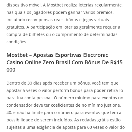
dispositivo móvel. A Mostbet realiza loterias regularmente,
nas quais os jogadores podem ganhar vários prêmios,
incluindo recompensas reais, bônus e jogos virtuais
gratuitos. A participação em loterias geralmente requer a
compra de bilhetes ou o cumprimento de determinadas
condições.
Mostbet – Apostas Esportivas Electronic
Casino Online Zero Brasil Com Bônus De R$15
000
Dentro de 30 dias após receber um bônus, você tem que
apostar 5 vezes o valor perform bônus para poder retirá-lo
para tua conta pessoal. O número mínimo para eventos no
condensador deve ter coeficientes de no mínimo just one,
40, e não há limite para o número para eventos que tem a
possibilidade de serem incluídos. As rodadas grátis estão
sujeitas a uma exigência de aposta para 60 vezes o valor do