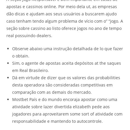
apostas e cassinos online. Por meio dela ut, as empresas
dão dicas e ajudam aos seus usuários a buscarem ajudo
caso tenham tendo algum problema de vício com o” “jogo. A
seção sobre cassino ao listo oferece jogos no ano de tempo
real possuindo dealers.
Observe abaixo uma instrução detalhada de lo que fazer
o obtain.
Sim, o agente de apostas aceita depósitos at the saques
em Real Brasileiro.
Dá em virtude de dizer que os valores das probabilities
desta operadora são consideradas competitivas em
comparação com as demais do mercado.
Mostbet País e do mundo encoraja apostar como uma
atividade sobre lazer divertida elizabeth pede aos
jogadores para aproveitarem some sort of atividade com
responsabilidade e mantendo to autocontrole.