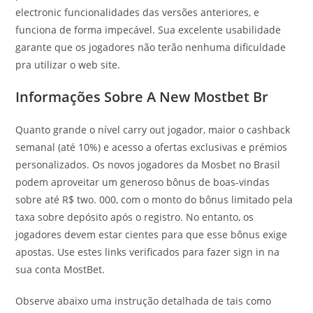
electronic funcionalidades das versões anteriores, e
funciona de forma impecável. Sua excelente usabilidade
garante que os jogadores não terão nenhuma dificuldade
pra utilizar o web site.
Informações Sobre A New Mostbet Br
Quanto grande o nível carry out jogador, maior o cashback
semanal (até 10%) e acesso a ofertas exclusivas e prémios
personalizados. Os novos jogadores da Mosbet no Brasil
podem aproveitar um generoso bônus de boas-vindas
sobre até R$ two. 000, com o monto do bônus limitado pela
taxa sobre depósito após o registro. No entanto, os
jogadores devem estar cientes para que esse bônus exige
apostas. Use estes links verificados para fazer sign in na
sua conta MostBet.
Observe abaixo uma instrução detalhada de tais como