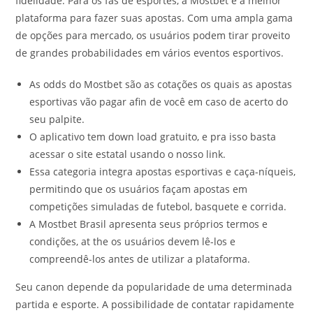
fidelidade. Para os fãs de esportes, a Mostbet é a melhor
plataforma para fazer suas apostas. Com uma ampla gama
de opções para mercado, os usuários podem tirar proveito
de grandes probabilidades em vários eventos esportivos.
As odds do Mostbet são as cotações os quais as apostas
esportivas vão pagar afin de você em caso de acerto do
seu palpite.
O aplicativo tem down load gratuito, e pra isso basta
acessar o site estatal usando o nosso link.
Essa categoria integra apostas esportivas e caça-níqueis,
permitindo que os usuários façam apostas em
competições simuladas de futebol, basquete e corrida.
A Mostbet Brasil apresenta seus próprios termos e
condições, at the os usuários devem lê-los e
compreendê-los antes de utilizar a plataforma.
Seu canon depende da popularidade de uma determinada
partida e esporte. A possibilidade de contatar rapidamente