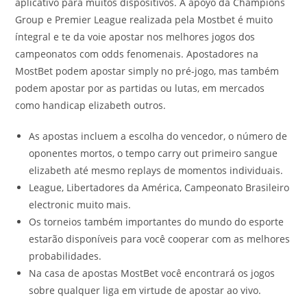
aplicativo para muitos dispositivos. A apoyo da Champions
Group e Premier League realizada pela Mostbet é muito
íntegral e te da voie apostar nos melhores jogos dos
campeonatos com odds fenomenais. Apostadores na
MostBet podem apostar simply no pré-jogo, mas também
podem apostar por as partidas ou lutas, em mercados
como handicap elizabeth outros.
As apostas incluem a escolha do vencedor, o número de
oponentes mortos, o tempo carry out primeiro sangue
elizabeth até mesmo replays de momentos individuais.
League, Libertadores da América, Campeonato Brasileiro
electronic muito mais.
Os torneios também importantes do mundo do esporte
estarão disponíveis para você cooperar com as melhores
probabilidades.
Na casa de apostas MostBet você encontrará os jogos
sobre qualquer liga em virtude de apostar ao vivo.