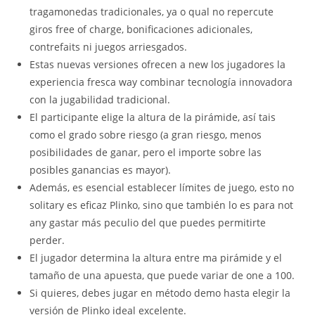
tragamonedas tradicionales, ya o qual no repercute
giros free of charge, bonificaciones adicionales,
contrefaits ni juegos arriesgados.
Estas nuevas versiones ofrecen a new los jugadores la
experiencia fresca way combinar tecnología innovadora
con la jugabilidad tradicional.
El participante elige la altura de la pirámide, así tais
como el grado sobre riesgo (a gran riesgo, menos
posibilidades de ganar, pero el importe sobre las
posibles ganancias es mayor).
Además, es esencial establecer límites de juego, esto no
solitary es eficaz Plinko, sino que también lo es para not
any gastar más peculio del que puedes permitirte
perder.
El jugador determina la altura entre ma pirámide y el
tamaño de una apuesta, que puede variar de one a 100.
Si quieres, debes jugar en método demo hasta elegir la
versión de Plinko ideal excelente.