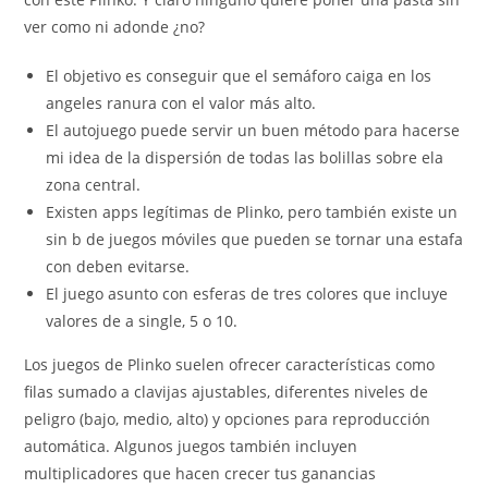
ver como ni adonde ¿no?
El objetivo es conseguir que el semáforo caiga en los
angeles ranura con el valor más alto.
El autojuego puede servir un buen método para hacerse
mi idea de la dispersión de todas las bolillas sobre ela
zona central.
Existen apps legítimas de Plinko, pero también existe un
sin b de juegos móviles que pueden se tornar una estafa
con deben evitarse.
El juego asunto con esferas de tres colores que incluye
valores de a single, 5 o 10.
Los juegos de Plinko suelen ofrecer características como
filas sumado a clavijas ajustables, diferentes niveles de
peligro (bajo, medio, alto) y opciones para reproducción
automática. Algunos juegos también incluyen
multiplicadores que hacen crecer tus ganancias