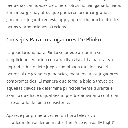
pequeñas cantidades de dinero, otros no han ganado nada.
Sin embargo, hay otros que pudieron arrumar grandes
ganancias jugando en esta app y aprovechando los dos los
bonos y promociones ofrecidas.
Consejos Para Los Jugadores De Plinko
La popularidad para Plinko se puede atribuir a su
simplicidad, emoción con atractivo visual. La naturaleza
impredecible delete juego, combinada que incluye el
potencial de grandes ganancias, mantiene a los jugadores
comprometidos. El manera que toma la bola a través de
aquellas clavos ze determina principalmente durante el
azar, lo que hace o qual sea imposible adivinar o controlar
el resultado de foma consistente.
Aparece por primera vez en un libro televisivo
estadounidense denominado “The Price is usually Right”