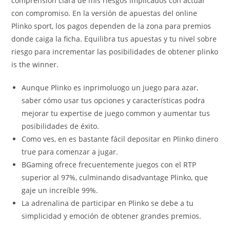
comprensión clara de mis riesgos implicados con actuar
con compromiso. En la versión de apuestas del online
Plinko sport, los pagos dependen de la zona para premios
donde caiga la ficha. Equilibra tus apuestas y tu nivel sobre
riesgo para incrementar las posibilidades de obtener plinko
is the winner.
Aunque Plinko es inprimoluogo un juego para azar,
saber cómo usar tus opciones y características podra
mejorar tu expertise de juego common y aumentar tus
posibilidades de éxito.
Como ves, en es bastante fácil depositar en Plinko dinero
true para comenzar a jugar.
BGaming ofrece frecuentemente juegos con el RTP
superior al 97%, culminando disadvantage Plinko, que
gaje un increíble 99%.
La adrenalina de participar en Plinko se debe a tu
simplicidad y emoción de obtener grandes premios.