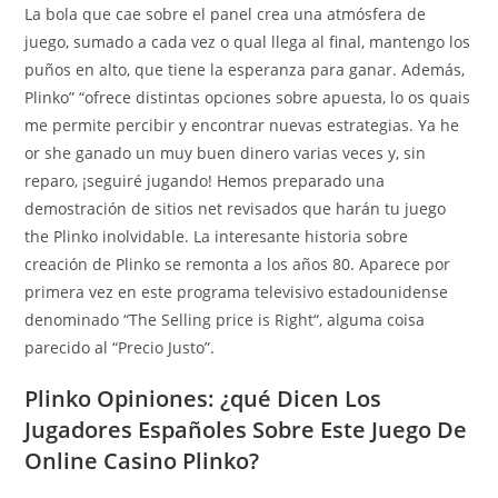
La bola que cae sobre el panel crea una atmósfera de
juego, sumado a cada vez o qual llega al final, mantengo los
puños en alto, que tiene la esperanza para ganar. Además,
Plinko” “ofrece distintas opciones sobre apuesta, lo os quais
me permite percibir y encontrar nuevas estrategias. Ya he
or she ganado un muy buen dinero varias veces y, sin
reparo, ¡seguiré jugando! Hemos preparado una
demostración de sitios net revisados que harán tu juego
the Plinko inolvidable. La interesante historia sobre
creación de Plinko se remonta a los años 80. Aparece por
primera vez en este programa televisivo estadounidense
denominado “The Selling price is Right“, alguma coisa
parecido al “Precio Justo”.
Plinko Opiniones: ¿qué Dicen Los
Jugadores Españoles Sobre Este Juego De
Online Casino Plinko?