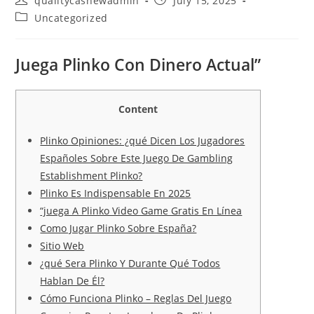
qualitycashewadmin
July 15, 2025
author:
published:
Post
Uncategorized
category:
Juega Plinko Con Dinero Actual”
Content
Plinko Opiniones: ¿qué Dicen Los Jugadores
Españoles Sobre Este Juego De Gambling
Establishment Plinko?
Plinko Es Indispensable En 2025
“juega A Plinko Video Game Gratis En Línea
Como Jugar Plinko Sobre España?
Sitio Web
¿qué Sera Plinko Y Durante Qué Todos
Hablan De Él?
Cómo Funciona Plinko – Reglas Del Juego