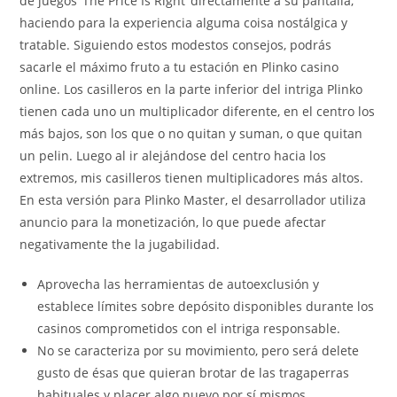
de juegos ‘The Price Is Right’ directamente a su pantalla,
haciendo para la experiencia alguma coisa nostálgica y
tratable. Siguiendo estos modestos consejos, podrás
sacarle el máximo fruto a tu estación en Plinko casino
online. Los casilleros en la parte inferior del intriga Plinko
tienen cada uno un multiplicador diferente, en el centro los
más bajos, son los que o no quitan y suman, o que quitan
un pelin. Luego al ir alejándose del centro hacia los
extremos, mis casilleros tienen multiplicadores más altos.
En esta versión para Plinko Master, el desarrollador utiliza
anuncio para la monetización, lo que puede afectar
negativamente the la jugabilidad.
Aprovecha las herramientas de autoexclusión y
establece límites sobre depósito disponibles durante los
casinos comprometidos con el intriga responsable.
No se caracteriza por su movimiento, pero será delete
gusto de ésas que quieran brotar de las tragaperras
habituales y placer algo nuevo por sí mismos.