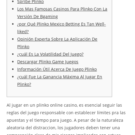
Spribe Plinko
Los Mas Famosas Casinos Para Plinko Con La
Versión De Bgaming
¿por Qué Plinko Mexico Betting Es Tan Well-
liked?
Opinión Experta Sobre La Aplicación De
Plinko
¿cuál Es La Volatilidad Del Juego?
Descargar Plinko Game Juegos
Información Útil Acerca De Juego Plinko
¿cuál Fue La Ganancia Máxima Al Jugar En
Plinko?
Al jugar en un plinko online casino, es esencial seguir las
reglas del juego responsable con establecer límites pra las
apuestas y el tiempo para juego. A pesar de la naturaleza
aleatoria del distraccion, los jugadores deben tener una