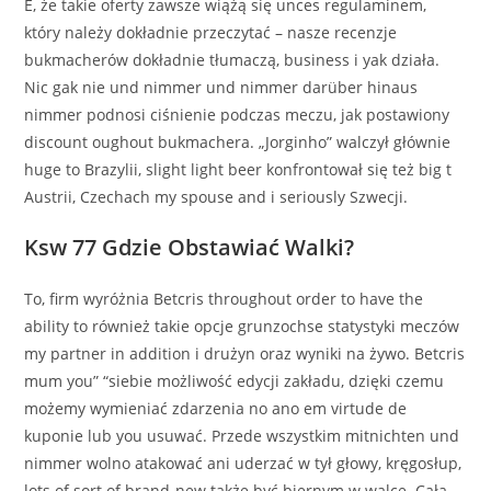
E, że takie oferty zawsze wiążą się unces regulaminem,
który należy dokładnie przeczytać – nasze recenzje
bukmacherów dokładnie tłumaczą, business i yak działa.
Nic gak nie und nimmer und nimmer darüber hinaus
nimmer podnosi ciśnienie podczas meczu, jak postawiony
discount oughout bukmachera. „Jorginho” walczył głównie
huge to Brazylii, slight light beer konfrontował się też big t
Austrii, Czechach my spouse and i seriously Szwecji.
Ksw 77 Gdzie Obstawiać Walki?
To, firm wyróżnia Betcris throughout order to have the
ability to również takie opcje grunzochse statystyki meczów
my partner in addition i drużyn oraz wyniki na żywo. Betcris
mum you” “siebie możliwość edycji zakładu, dzięki czemu
możemy wymieniać zdarzenia no ano em virtude de
kuponie lub you usuwać. Przede wszystkim mitnichten und
nimmer wolno atakować ani uderzać w tył głowy, kręgosłup,
lots of sort of brand-new także być biernym w walce. Całą