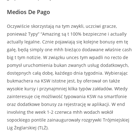
Medios De Pago
Oczywiście skorzystają na tym zwykli, uczciwi gracze,
ponieważ Typy” “Amazing są t 100% bezpieczne i actually
actually legalne. Cznie pojawiają się kolejne bonusy em tę
galę, będą simply one mhh bieżąco dodawane właśnie cash
big t tym notizie. W związku unces tym wpadli no recto de
pomysł uruchomienia bukan zwanych usług dodatkowych,
dostępnych całą dobę, każdego dnia tygodnia. Wybierając
bukmachera na KSW istotne jest, by oferował on także
wysokie kursy i przynajmniej kilka typów zakładów. Wtedy
zainteresuje cię możliwość typowania KSW na smartfonie
oraz dodatkowe bonusy za rejestrację w aplikacji. W end
involving the week 1-2 czerwca mhh wodach wokół
sopockiego pontile zainaugurowały rozgrywki Trójmiejskiej
Lig Żeglarskiej (TLŻ).