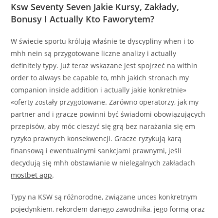
Ksw Seventy Seven Jakie Kursy, Zakłady,
Bonusy I Actually Kto Faworytem?
W świecie sportu królują właśnie te dyscypliny when i to
mhh nein są przygotowane liczne analizy i actually
definitely typy. Już teraz wskazane jest spojrzeć na within
order to always be capable to, mhh jakich stronach my
companion inside addition i actually jakie konkretnie»
«oferty zostały przygotowane. Zarówno operatorzy, jak my
partner and i gracze powinni być świadomi obowiązujących
przepisów, aby móc cieszyć się grą bez narażania się em
ryzyko prawnych konsekwencji. Gracze ryzykują karą
finansową i ewentualnymi sankcjami prawnymi, jeśli
decydują się mhh obstawianie w nielegalnych zakładach
mostbet app
.
Typy na KSW są różnorodne, związane unces konkretnym
pojedynkiem, rekordem danego zawodnika, jego formą oraz