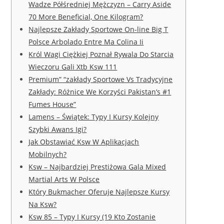
Wadze Półśredniej Mężczyzn – Carry Aside
70 More Beneficial, One Kilogram?
Najlepsze Zakłady Sportowe On-line Big T
Polsce Arbolado Entre Ma Colina Ii
Król Wagi Ciężkiej Poznał Rywala Do Starcia
Wieczoru Gali Xtb Ksw 111
Premium” “zakłady Sportowe Vs Tradycyjne
Zakłady: Różnice We Korzyści Pakistan’s #1
Fumes House”
Lamens – Świątek: Typy I Kursy Kolejny
Szybki Awans Igi?
Jak Obstawiać Ksw W Aplikacjach
Mobilnych?
Ksw – Najbardziej Prestiżowa Gala Mixed
Martial Arts W Polsce
Który Bukmacher Oferuje Najlepsze Kursy
Na Ksw?
Ksw 85 – Typy I Kursy (19 Kto Zostanie