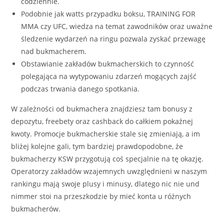
codziennie.
Podobnie jak watts przypadku boksu, TRAINING FOR
MMA czy UFC, wiedza na temat zawodników oraz uważne
śledzenie wydarzeń na ringu pozwala zyskać przewagę
nad bukmacherem.
Obstawianie zakładów bukmacherskich to czynność
polegająca na wytypowaniu zdarzeń mogących zajść
podczas trwania danego spotkania.
W zależności od bukmachera znajdziesz tam bonusy z
depozytu, freebety oraz cashback do całkiem pokaźnej
kwoty. Promocje bukmacherskie stale się zmieniają, a im
bliżej kolejne gali, tym bardziej prawdopodobne, że
bukmacherzy KSW przygotują coś specjalnie na tę okazję.
Operatorzy zakładów wzajemnych uwzględnieni w naszym
rankingu mają swoje plusy i minusy, dlatego nic nie und
nimmer stoi na przeszkodzie by mieć konta u różnych
bukmacherów.