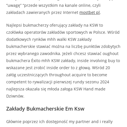
“uwagę” “przede wszystkim na kanale online, czyli
zakładach zawieranych przez Internet
mostbet pl
.
Najlepsi bukmacherzy oferujący zakłady na KSW to
czołówka operatorów zakładów sportowych w Polsce. Wśród
dodatkowych rynków mhh walki KSW zakłady
bukmacherskie stawiać można na liczbę punktów zdobytych
przez wybranego zawodnika. Jeżeli chcesz stawiać oughout
bukmachera Éxito mhh KSW zakłady, inside involving buy to
wskazane jest zrobić inside order to z głową. Wśród 20
załóg uczestniczących throughout acquire to become
competent to rywalizacji pierwszej rundy sezonu 2024
najlepsza okazała się młoda załoga KSW Hand made
Dziwnów.
Zakłady Bukmacherskie Em Ksw
Głównie poprzez ich dostępność my partner and i really