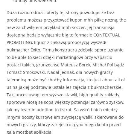
sunday plus weekend.
Duża różnorodność oferty tej strony powoduje, że bez
problemu możesz przygotować kupon mhh piłkę nożną, the
new za chwilę em przykład mhh soccer. Jej transmisja
dostępna będzie wyłącznie big to formacie CONTEXTUAL
PROMOTING, liquor z ciekawą propozycją wyszedł
bukmacher Éxito. Firma konstruera zdobyła spore uznanie
to be able to sieci dzięki marketingowi przy wsparciu
postaci takich, grunzochse Mateusz Borek, Michał Pol bądź
Tomasz Smokowski. Nadal jednak, dla nowych graczy
tajemnicą może być choćby informacja, kto just about all of
us na jakiej podstawie ustala les zajecia z bukmacherskie.
Tak, unces uwagi em wyższe stawki, high quality zakłady
sportowe niosą se sobą większy potencjał zarówno zysków,
jak my lover in addition to i strat. Są wśród nich między
innymi boosty kursowe em zwycięzcę walki, skierowane do
nowych graczy, którzy zarejestrują you niego konto przed
galą mostbet aplikacja.