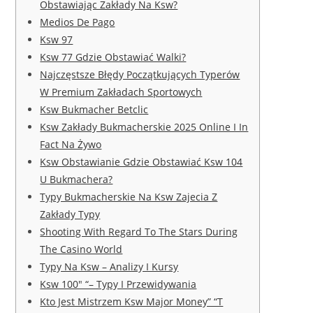
Obstawiając Zakłady Na Ksw?
Medios De Pago
Ksw 97
Ksw 77 Gdzie Obstawiać Walki?
Najczęstsze Błędy Początkujących Typerów
W Premium Zakładach Sportowych
Ksw Bukmacher Betclic
Ksw Zakłady Bukmacherskie 2025 Online I In
Fact Na Żywo
Ksw Obstawianie Gdzie Obstawiać Ksw 104
U Bukmachera?
Typy Bukmacherskie Na Ksw Zajecia Z
Zakłady Typy
Shooting With Regard To The Stars During
The Casino World
Typy Na Ksw – Analizy I Kursy
Ksw 100″ “– Typy I Przewidywania
Kto Jest Mistrzem Ksw Major Money” “T