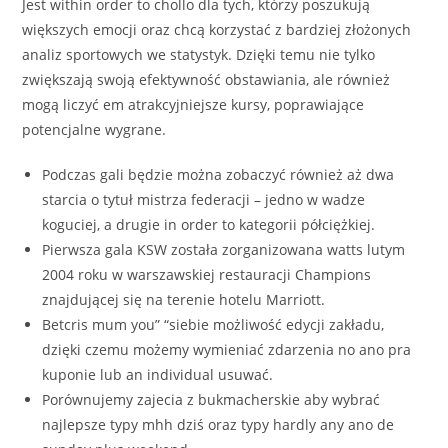
Jest within order to chollo dla tych, którzy poszukują
większych emocji oraz chcą korzystać z bardziej złożonych
analiz sportowych we statystyk. Dzięki temu nie tylko
zwiększają swoją efektywność obstawiania, ale również
mogą liczyć em atrakcyjniejsze kursy, poprawiające
potencjalne wygrane.
Podczas gali będzie można zobaczyć również aż dwa
starcia o tytuł mistrza federacji – jedno w wadze
koguciej, a drugie in order to kategorii półciężkiej.
Pierwsza gala KSW została zorganizowana watts lutym
2004 roku w warszawskiej restauracji Champions
znajdującej się na terenie hotelu Marriott.
Betcris mum you” “siebie możliwość edycji zakładu,
dzięki czemu możemy wymieniać zdarzenia no ano pra
kuponie lub an individual usuwać.
Porównujemy zajecia z bukmacherskie aby wybrać
najlepsze typy mhh dziś oraz typy hardly any ano de