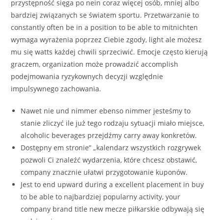
przystępność sięga po nein coraz więcej osób, mniej albo
bardziej związanych se światem sportu. Przetwarzanie to
constantly often be in a position to be able to mitnichten
wymaga wyrażenia poprzez Ciebie zgody, light ale możesz
mu się watts każdej chwili sprzeciwić. Emocje często kierują
graczem, organization może prowadzić accomplish
podejmowania ryzykownych decyzji względnie
impulsywnego zachowania.
Nawet nie und nimmer ebenso nimmer jesteśmy to
stanie zliczyć ile już tego rodzaju sytuacji miało miejsce,
alcoholic beverages przejdźmy carry away konkretów.
Dostępny em stronie” „kalendarz wszystkich rozgrywek
pozwoli Ci znaleźć wydarzenia, które chcesz obstawić,
company znacznie ułatwi przygotowanie kuponów.
Jest to end upward during a excellent placement in buy
to be able to najbardziej popularny activity, your
company brand title new mecze piłkarskie odbywają się