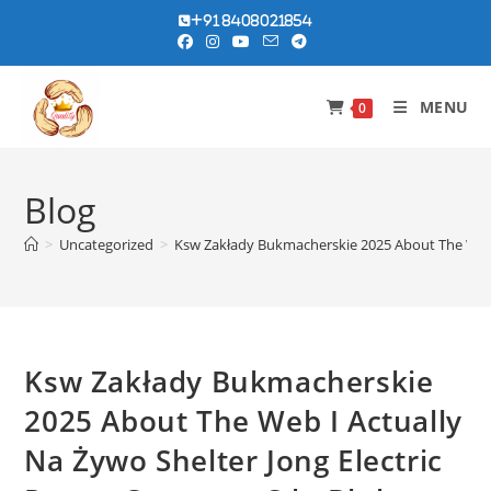
Skip
+91 8408021854
to
content
MENU
0
Blog
>
Uncategorized
>
Ksw Zakłady Bukmacherskie 2025 About The Web 
Ksw Zakłady Bukmacherskie
2025 About The Web I Actually
Na Żywo Shelter Jong Electric