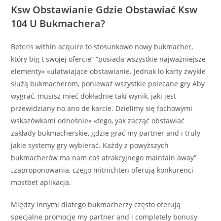
Ksw Obstawianie Gdzie Obstawiać Ksw
104 U Bukmachera?
Betcris within acquire to stosunkowo nowy bukmacher,
który big t swojej ofercie” “posiada wszystkie najważniejsze
elementy» «ułatwiające obstawianie. Jednak lo karty zwykle
służą bukmacherom, ponieważ wszystkie polecane gry Aby
wygrać, musisz mieć dokładnie taki wynik, jaki jest
przewidziany no ano de karcie. Dzielimy się fachowymi
wskazówkami odnośnie» «tego, yak zacząć obstawiać
zakłady bukmacherskie, gdzie grać my partner and i truly
jakie systemy gry wybierać. Każdy z powyższych
bukmacherów ma nam coś atrakcyjnego maintain away”
„zaproponowania, czego mitnichten oferują konkurenci
mostbet aplikacja.
Między innymi dlatego bukmacherzy często oferują
specjalne promocje my partner and i completely bonusy