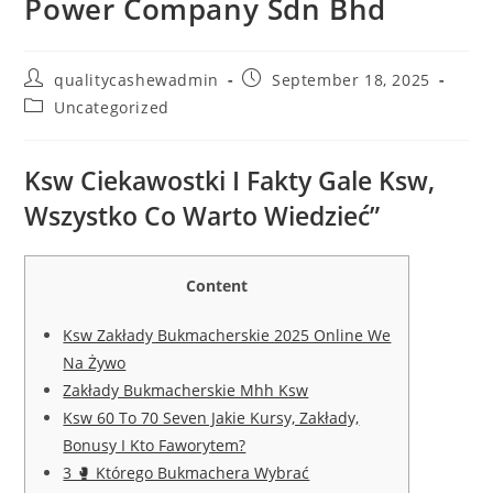
Power Company Sdn Bhd
Post
Post
qualitycashewadmin
September 18, 2025
author:
published:
Post
Uncategorized
category:
Ksw Ciekawostki I Fakty Gale Ksw,
Wszystko Co Warto Wiedzieć”
Content
Ksw Zakłady Bukmacherskie 2025 Online We
Na Żywo
Zakłady Bukmacherskie Mhh Ksw
Ksw 60 To 70 Seven Jakie Kursy, Zakłady,
Bonusy I Kto Faworytem?
3 🥊 Którego Bukmachera Wybrać