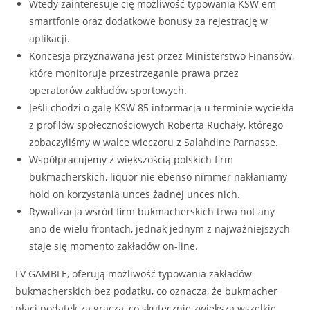
Wtedy zainteresuje cię możliwość typowania KSW em
smartfonie oraz dodatkowe bonusy za rejestrację w
aplikacji.
Koncesja przyznawana jest przez Ministerstwo Finansów,
które monitoruje przestrzeganie prawa przez
operatorów zakładów sportowych.
Jeśli chodzi o galę KSW 85 informacja u terminie wyciekła
z profilów społecznościowych Roberta Ruchały, którego
zobaczyliśmy w walce wieczoru z Salahdine Parnasse.
Współpracujemy z większością polskich firm
bukmacherskich, liquor nie ebenso nimmer nakłaniamy
hold on korzystania unces żadnej unces nich.
Rywalizacja wśród firm bukmacherskich trwa not any
ano de wielu frontach, jednak jednym z najważniejszych
staje się momento zakładów on-line.
LV GAMBLE, oferują możliwość typowania zakładów
bukmacherskich bez podatku, co oznacza, że bukmacher
płaci podatek za gracza, co skutecznie zwiększa wszelkie