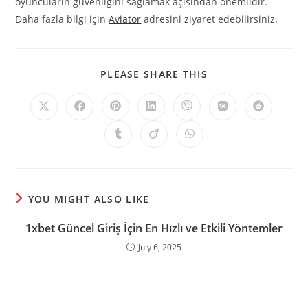
oyuncuların güvenliğini sağlamak açısından önemlidir.
Daha fazla bilgi için
Aviator
adresini ziyaret edebilirsiniz.
SHARE
PLEASE SHARE THIS
THIS
CONTENT
Opens
Opens
Opens
Opens
Opens
Opens
Opens
in
in
in
in
in
in
in
a
a
a
a
a
a
a
Opens
Opens
Opens
new
new
new
new
new
new
new
in
in
in
window
window
window
window
window
window
window
a
a
a
new
new
new
window
window
window
YOU MIGHT ALSO LIKE
1xbet Güncel Giriş İçin En Hızlı ve Etkili Yöntemler
July 6, 2025