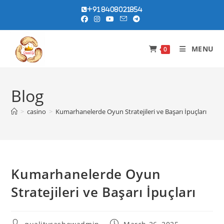
Skip
+91 8408021854
to
content
MENU
0
Blog
>
casino
>
Kumarhanelerde Oyun Stratejileri ve Başarı İpuçları
Kumarhanelerde Oyun
Stratejileri ve Başarı İpuçları
Post
Post