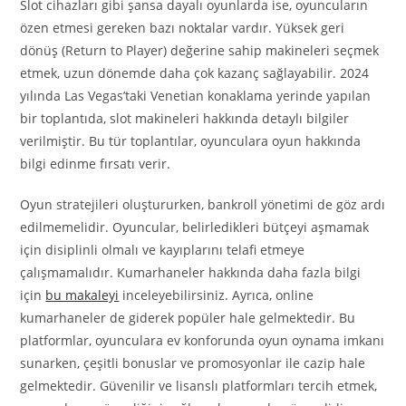
Slot cihazları gibi şansa dayalı oyunlarda ise, oyuncuların
özen etmesi gereken bazı noktalar vardır. Yüksek geri
dönüş (Return to Player) değerine sahip makineleri seçmek
etmek, uzun dönemde daha çok kazanç sağlayabilir. 2024
yılında Las Vegas’taki Venetian konaklama yerinde yapılan
bir toplantıda, slot makineleri hakkında detaylı bilgiler
verilmiştir. Bu tür toplantılar, oyunculara oyun hakkında
bilgi edinme fırsatı verir.
Oyun stratejileri oluştururken, bankroll yönetimi de göz ardı
edilmemelidir. Oyuncular, belirledikleri bütçeyi aşmamak
için disiplinli olmalı ve kayıplarını telafi etmeye
çalışmamalıdır. Kumarhaneler hakkında daha fazla bilgi
için
bu makaleyi
inceleyebilirsiniz. Ayrıca, online
kumarhaneler de giderek popüler hale gelmektedir. Bu
platformlar, oyunculara ev konforunda oyun oynama imkanı
sunarken, çeşitli bonuslar ve promosyonlar ile cazip hale
gelmektedir. Güvenilir ve lisanslı platformları tercih etmek,