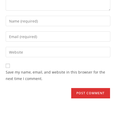
Enter
your
name
Enter
or
your
username
email
Enter
to
address
your
comment
to
website
comment
URL
Save my name, email, and website in this browser for the
(optional)
next time I comment.