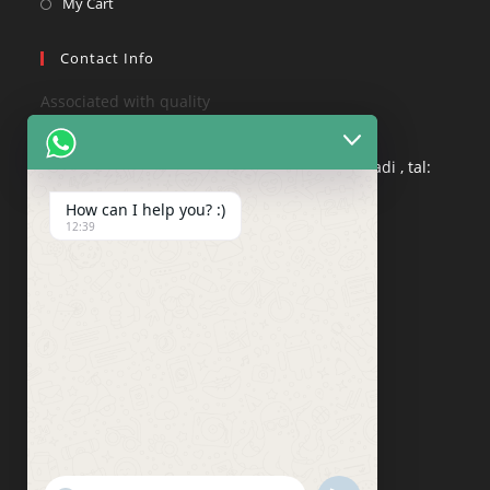
Opens
My Cart
tab
new
a
in
tab
new
a
Contact Info
tab
new
Associated with quality
tab
Address:
Nepatgaon road , Nagane Vasti, ozewadi , tal:
pandharpur dist: solapur , 413304
How can I help you? :)
12:39
Phone:
8408021854
Opens
Mobile:
in
8830831963​
your
Opens
application
Email:
in
Opens
info@qualitycashew.in
your
in
your
application
Website:
application
qualitycashew.in