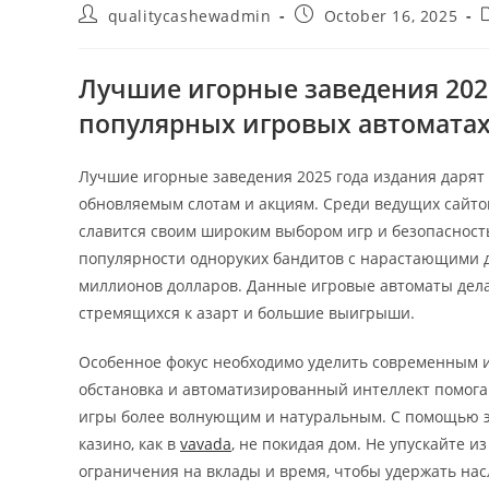
Post
Post
P
qualitycashewadmin
October 16, 2025
author:
published:
c
Лучшие игорные заведения 2025
популярных игровых автомата
Лучшие игорные заведения 2025 года издания дарят
обновляемым слотам и акциям. Среди ведущих сайтов
славится своим широким выбором игр и безопасност
популярности одноруких бандитов с нарастающими дж
миллионов долларов. Данные игровые автоматы дела
стремящихся к азарт и большие выигрыши.
Особенное фокус необходимо уделить современным и
обстановка и автоматизированный интеллект помога
игры более волнующим и натуральным. С помощью э
казино, как в
vavada
, не покидая дом. Не упускайте и
ограничения на вклады и время, чтобы удержать нас