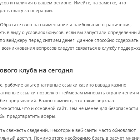
сов и наличия в вашем регионе. Имейте, на заметке, что
рать плату за операции.
. Обратите взор на наименьшие и наибольшие ограничения,
ь в виду о условиях бонусов: если вы запустили определённы
 по вейджеру перед снятием денег. Данное способно содержать
и возникновения вопросов следует связаться в службу поддержк
вого клуба на сегодня
е, рабочие альтернативные ссылки казино вавада казино
нативные ссылки позволяют геймерам миновать ограничения и
без прерываний. Важно помнить, что такие зеркала
жностям, что и основной сайт. Тем не менее для безопасности
обы предотвратить аферы.
ть свежесть сведений. Некоторые веб-сайты часто обновляют
ильный доступ. Помимо этого необходимо брать в расчет мнени