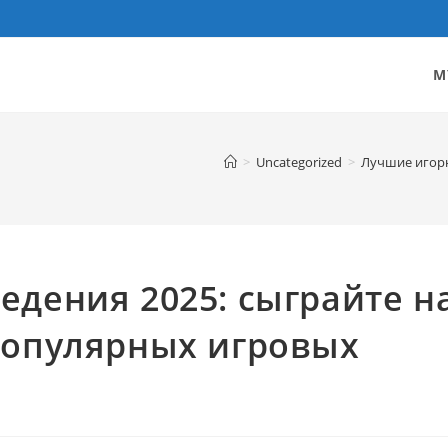
M
>
Uncategorized
>
Лучшие игорн
едения 2025: сыграйте н
популярных игровых