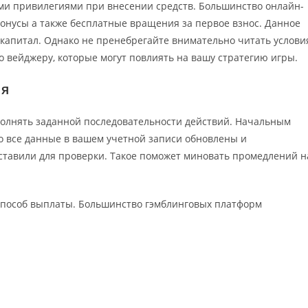
ми привилегиями при внесении средств. Большинство онлайн-
бонусы а также бесплатные вращения за первое взнос. Данное
апитал. Однако не пренебрегайте внимательно читать услови
 вейджеру, которые могут повлиять на вашу стратегию игры.
ия
полнять заданной последовательности действий. Начальным
то все данные в вашем учетной записи обновлены и
оставили для проверки. Такое поможет миновать промедлений н
способ выплаты. Большинство гэмблинговых платформ