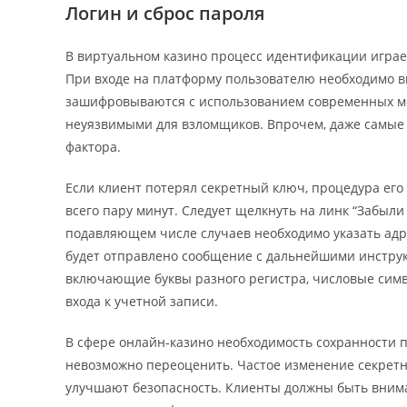
Логин и сброс пароля
В виртуальном казино процесс идентификации играе
При входе на платформу пользователю необходимо в
зашифровываются с использованием современных мет
неуязвимыми для взломщиков. Впрочем, даже самые 
фактора.
Если клиент потерял секретный ключ, процедура его
всего пару минут. Следует щелкнуть на линк “Забыли
подавляющем числе случаев необходимо указать адрес
будет отправлено сообщение с дальнейшими инструк
включающие буквы разного регистра, числовые симв
входа к учетной записи.
В сфере онлайн-казино необходимость сохранности
невозможно переоценить. Частое изменение секретн
улучшают безопасность. Клиенты должны быть вним