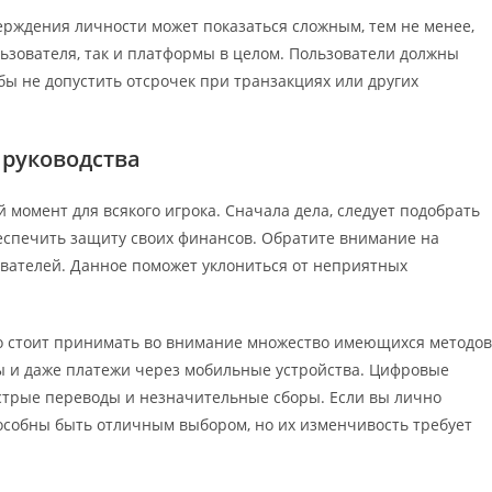
ерждения личности может показаться сложным, тем не менее,
ьзователя, так и платформы в целом. Пользователи должны
бы не допустить отсрочек при транзакциях или других
 руководства
 момент для всякого игрока. Сначала дела, следует подобрать
еспечить защиту своих финансов. Обратите внимание на
вателей. Данное поможет уклониться от неприятных
о стоит принимать во внимание множество имеющихся методов
ы и даже платежи через мобильные устройства. Цифровые
быстрые переводы и незначительные сборы. Если вы лично
особны быть отличным выбором, но их изменчивость требует