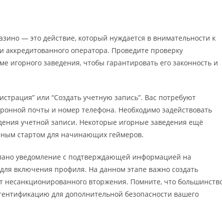
зино — это действие, который нуждается в внимательности к
и аккредитованного оператора. Проведите проверку
е игорного заведения, чтобы гарантировать его законность и
истрация” или “Создать учетную запись”. Вас потребуют
тронной почты и номер телефона. Необходимо задействовать
ждения учетной записи. Некоторые игорные заведения ещё
ичным стартом для начинающих геймеров.
ыслано уведомление с подтверждающей информацией на
l для включения профиля. На данном этапе важно создать
от несанкционированного вторжения. Помните, что большинств
тентификацию для дополнительной безопасности вашего