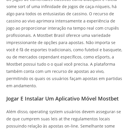
some sort of uma infinidade de jogos de caça-níqueis, há
algo para todos os entusiastas de cassino. O recurso de
cassino ao vivo aprimora intensamente a experiência de
jogo ao proporcionar interação na tempo real com crupiês
profissionais. A Mostbet Brasil oferece uma variedade
impressionante de opções para apostas. Não importa se
você é fã de esportes tradicionais, como futebol e basquete,
ou de mercados cependant específicos, como eSports, a
Mostbet possui tudo o o qual você precisa. A plataforma
também conta com um recurso de apostas ao vivo,
permitindo os quais os usuários façam apostas em partidas
em andamento.
Jogar E Instalar Um Aplicativo Móvel Mostbet
Além disso, operating system usuários devem assegurar-se
de que cumprem suas leis at the regulamentos locais
possuindo relação às apostas on-line. Semelhante some