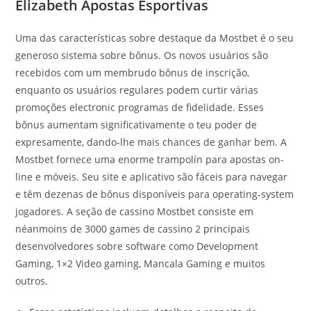
Elizabeth Apostas Esportivas
Uma das características sobre destaque da Mostbet é o seu
generoso sistema sobre bônus. Os novos usuários são
recebidos com um membrudo bônus de inscrição,
enquanto os usuários regulares podem curtir várias
promoções electronic programas de fidelidade. Esses
bônus aumentam significativamente o teu poder de
expresamente, dando-lhe mais chances de ganhar bem. A
Mostbet fornece uma enorme trampolín para apostas on-
line e móveis. Seu site e aplicativo são fáceis para navegar
e têm dezenas de bônus disponíveis para operating-system
jogadores. A seção de cassino Mostbet consiste em
néanmoins de 3000 games de cassino 2 principais
desenvolvedores sobre software como Development
Gaming, 1×2 Video gaming, Mancala Gaming e muitos
outros.