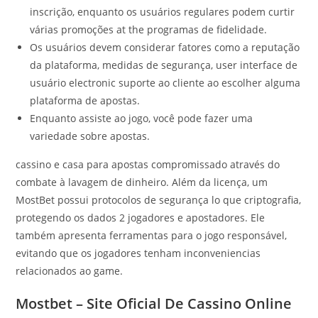
inscrição, enquanto os usuários regulares podem curtir
várias promoções at the programas de fidelidade.
Os usuários devem considerar fatores como a reputação
da plataforma, medidas de segurança, user interface de
usuário electronic suporte ao cliente ao escolher alguma
plataforma de apostas.
Enquanto assiste ao jogo, você pode fazer uma
variedade sobre apostas.
cassino e casa para apostas compromissado através do
combate à lavagem de dinheiro. Além da licença, um
MostBet possui protocolos de segurança lo que criptografia,
protegendo os dados 2 jogadores e apostadores. Ele
também apresenta ferramentas para o jogo responsável,
evitando que os jogadores tenham inconveniencias
relacionados ao game.
Mostbet – Site Oficial De Cassino Online