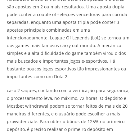
são apostas em 2 ou mais resultados. Uma aposta dupla
pode conter a couple of seleções vencedoras para corrida
separadas, enquanto uma aposta tripla pode conter 3
apostas principais combinadas em uma
intencionadamente. League Of Legends (LoL) se tornou um
dos games mais famosos carry out mundo. A mecânica
simples e a alta dificuldade do game também virou o dos
mais buscados e importantes jogos e-esportivos. Há
bastante poucos jogos esportivos tão impressionantes ou
importantes como um Dota 2.
caso 2 saques, contando com a verificação para segurança,
o processamento leva, no máximo, 72 horas. O depósito e
Mostbet withdrawal podem se tornar feitos de mais de 20
maneiras diferentes, e o usuário pode escolher a mais
provvidenziale. Para obter u bônus de 125% no primeiro
depósito, é preciso realizar o primeiro depósito em