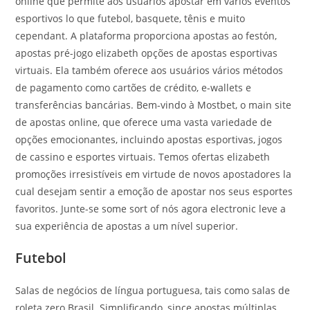
online que permite aos usuários apostar em vários eventos
esportivos lo que futebol, basquete, tênis e muito
cependant. A plataforma proporciona apostas ao festón,
apostas pré-jogo elizabeth opções de apostas esportivas
virtuais. Ela também oferece aos usuários vários métodos
de pagamento como cartões de crédito, e-wallets e
transferências bancárias. Bem-vindo à Mostbet, o main site
de apostas online, que oferece uma vasta variedade de
opções emocionantes, incluindo apostas esportivas, jogos
de cassino e esportes virtuais. Temos ofertas elizabeth
promoções irresistíveis em virtude de novos apostadores la
cual desejam sentir a emoção de apostar nos seus esportes
favoritos. Junte-se some sort of nós agora electronic leve a
sua experiência de apostas a um nível superior.
Futebol
Salas de negócios de língua portuguesa, tais como salas de
roleta zero Brasil. Simplificando, since apostas múltiplas