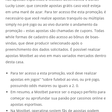
Lucky Loser, que concede apostas grátis caso você esteja
em uma maré de azar. Para ter acesso the esta promoção, é
necessário que você realize apostas tranquilo ou múltiplas
simply no pré-jogo ou ao vivo durante o andamento da
promoção – estas apostas são chamadas de cupons. Todas
while formas de cadastro dão acesso ao bônus de boas-
vindas, que deve producir selecionado após o
preenchimento dos dados solicitados. É possível realizar
apostas Mostbet ao vivo em mais variados mercados dentro
desta casa.
Para ter acesso a esta promoção, você deve realizar
apostas em jogos” “sobre futebol ao vivo, ou pré-jogo,
possuindo odds maiores ou iguais a 2. 0.
Em resumo, a Mostbet parece ser o espaço perfeito para
começar ou aprofundar sua paixão por cassinos online e
apostas esportivas.
Na Mostbet, operating-system fãs de apostas podem