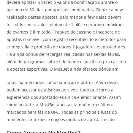
deverá apostar 5 vezes o valor da bonificação durante o
período de 30 dias por apostas combinadas. Dentre a new
realização destas apostas, pelo menos a few delas devem
ter odds com o valor mínimo de 1. 40, e o número máximo
de eventos é ilimitado. Trata-se do cassino e incapere de
apostas confiável, com registro reconhecido e métodos para
criptografia e proteção de dados 2 jogadores e apostadores.
Há ainda bônus de recargas realizadas nas sextas-feiras,
além de programas sobre fidelidade específicos pra cassino
e apostas esportivas. O MosBet ainda oferece bônus em
lutas, na mercados como handicap e outros. Além disso,
podem acessar estatísticas ao vivo e tudo que torna a
experiência dos apostadores única e emocionante. Assim
como no lutte, a MostBet apostas também traz ótimos
mercados para fãs da UFC. Todas as principais lutas do
momento, cinturões e opções muitas de apostas estão
Como Arriesgar Na Mostbet?