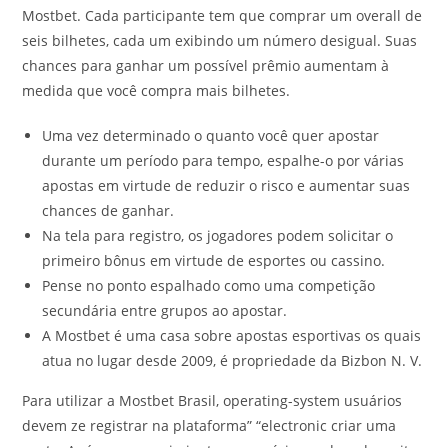
Mostbet. Cada participante tem que comprar um overall de
seis bilhetes, cada um exibindo um número desigual. Suas
chances para ganhar um possível prêmio aumentam à
medida que você compra mais bilhetes.
Uma vez determinado o quanto você quer apostar
durante um período para tempo, espalhe-o por várias
apostas em virtude de reduzir o risco e aumentar suas
chances de ganhar.
Na tela para registro, os jogadores podem solicitar o
primeiro bônus em virtude de esportes ou cassino.
Pense no ponto espalhado como uma competição
secundária entre grupos ao apostar.
A Mostbet é uma casa sobre apostas esportivas os quais
atua no lugar desde 2009, é propriedade da Bizbon N. V.
Para utilizar a Mostbet Brasil, operating-system usuários
devem ze registrar na plataforma” “electronic criar uma