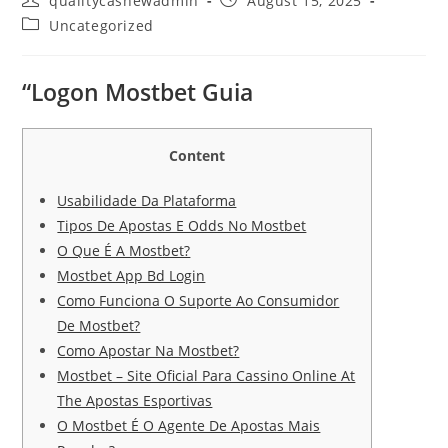
qualitycashewadmin
August 15, 2025
author:
published:
Post
Uncategorized
category:
“Logon Mostbet Guia
Content
Usabilidade Da Plataforma
Tipos De Apostas E Odds No Mostbet
O Que É A Mostbet?
Mostbet App Bd Login
Como Funciona O Suporte Ao Consumidor
De Mostbet?
Como Apostar Na Mostbet?
Mostbet – Site Oficial Para Cassino Online At
The Apostas Esportivas
O Mostbet É O Agente De Apostas Mais