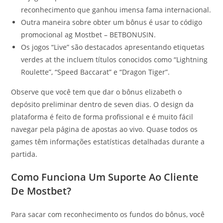
reconhecimento que ganhou imensa fama internacional.
Outra maneira sobre obter um bônus é usar to código
promocional ag Mostbet – BETBONUSIN.
Os jogos “Live” são destacados apresentando etiquetas
verdes at the incluem títulos conocidos como “Lightning
Roulette”, “Speed Baccarat” e “Dragon Tiger”.
Observe que você tem que dar o bônus elizabeth o
depósito preliminar dentro de seven dias. O design da
plataforma é feito de forma profissional e é muito fácil
navegar pela página de apostas ao vivo. Quase todos os
games têm informações estatísticas detalhadas durante a
partida.
Como Funciona Um Suporte Ao Cliente
De Mostbet?
Para sacar com reconhecimento os fundos do bônus, você