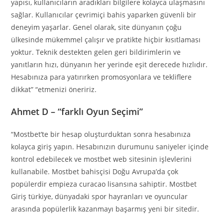
yapısı, kullanıcıların aradıkları bilgilere kolayca ulaşmasını
sağlar. Kullanıcılar çevrimiçi bahis yaparken güvenli bir
deneyim yaşarlar. Genel olarak, site dünyanın çoğu
ülkesinde mükemmel çalışır ve pratikte hiçbir kısıtlaması
yoktur. Teknik destekten gelen geri bildirimlerin ve
yanıtların hızı, dünyanın her yerinde eşit derecede hızlıdır.
Hesabınıza para yatırırken promosyonlara ve tekliflere
dikkat” “etmenizi öneririz.
Ahmet D – “farklı Oyun Seçimi”
“Mostbet’te bir hesap oluşturduktan sonra hesabınıza
kolayca giriş yapın. Hesabınızın durumunu saniyeler içinde
kontrol edebilecek ve mostbet web sitesinin işlevlerini
kullanabile. Mostbet bahisçisi Doğu Avrupa’da çok
popülerdir empieza curacao lisansına sahiptir. Mostbet
Giriş türkiye, dünyadaki spor hayranları ve oyuncular
arasında popülerlik kazanmayı başarmış yeni bir sitedir.