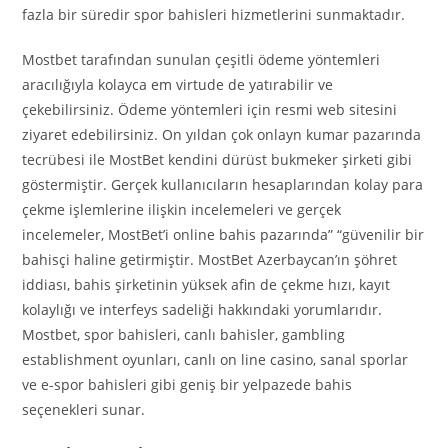
fazla bir süredir spor bahisleri hizmetlerini sunmaktadır.
Mostbet tarafından sunulan çeşitli ödeme yöntemleri
aracılığıyla kolayca em virtude de yatırabilir ve
çekebilirsiniz. Ödeme yöntemleri için resmi web sitesini
ziyaret edebilirsiniz. On yıldan çok onlayn kumar pazarında
tecrübesi ile MostBet kendini dürüst bukmeker şirketi gibi
göstermiştir. Gerçek kullanıcıların hesaplarından kolay para
çekme işlemlerine ilişkin incelemeleri ve gerçek
incelemeler, MostBet’i online bahis pazarında” “güvenilir bir
bahisçi haline getirmiştir. MostBet Azerbaycan’ın şöhret
iddiası, bahis şirketinin yüksek afin de çekme hızı, kayıt
kolaylığı ve interfeys sadeliği hakkındaki yorumlarıdır.
Mostbet, spor bahisleri, canlı bahisler, gambling
establishment oyunları, canlı on line casino, sanal sporlar
ve e-spor bahisleri gibi geniş bir yelpazede bahis
seçenekleri sunar.