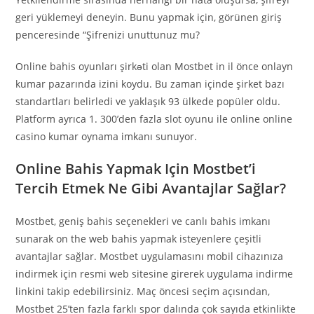
geri yüklemeyi deneyin. Bunu yapmak için, görünen giriş
penceresinde “Şifrenizi unuttunuz mu?
Online bahis oyunları şirkəti olan Mostbet in il önce onlayn
kumar pazarında izini koydu. Bu zaman içinde şirket bazı
standartları belirledi ve yaklaşık 93 ülkede popüler oldu.
Platform ayrıca 1. 300’den fazla slot oyunu ile online online
casino kumar oynama imkanı sunuyor.
Online Bahis Yapmak Için Mostbet’i
Tercih Etmek Ne Gibi Avantajlar Sağlar?
Mostbet, geniş bahis seçenekleri ve canlı bahis imkanı
sunarak on the web bahis yapmak isteyenlere çeşitli
avantajlar sağlar. Mostbet uygulamasını mobil cihazınıza
indirmek için resmi web sitesine girerek uygulama indirme
linkini takip edebilirsiniz. Maç öncesi seçim açısından,
Mostbet 25’ten fazla farklı spor dalında çok sayıda etkinlikte