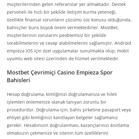
müşterilerinden gelen referanslar yer almaktadır. Destek
personeli ile hızlı bir şekilde iletişim kurma yeteneği,
özellikle finansal sorunların çözümü söz konusu olduğunda,
bahisçiler buns büyük önem vermektedirler. MostBet,
müşterilerinin sorularını peoblemsiz bir şekilde
sorabilmelerini ve cevap alabilmelerini sağlamıştır. Android
empieza iOS için özel uygulamalar sunulmakta olup, mobil
uyumlu web sitesi üzerinden de hizmet verilmektedir.
Mostbet Çevrimiçi Casino Empieza Spor
Bahisleri
Hesap doğrulama, kimliğinizi doğrulamanıza ve hileli
işlemleri önlemenize olanak tanıyan zorunlu bir
prosedürdür. Doğrulama için, bahis şirketine pasaport veya
ehliyet gibi kimliğinizi kanıtlayan belgeler sağlamanız
gerekir. Hesabınızın doğrulanması, kazançlarınızı kısıtlama
olmaksızın çekmenize ve sitenin tüm özelliklerini