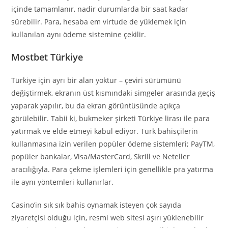
içinde tamamlanır, nadir durumlarda bir saat kadar
sürebilir. Para, hesaba em virtude de yüklemek için
kullanılan aynı ödeme sistemine çekilir.
Mostbet Türkiye
Türkiye için ayrı bir alan yoktur – çeviri sürümünü
değiştirmek, ekranın üst kısmındaki simgeler arasında geçiş
yaparak yapılır, bu da ekran görüntüsünde açıkça
görülebilir. Tabii ki, bukmeker şirketi Türkiye lirası ile para
yatırmak ve elde etmeyi kabul ediyor. Türk bahisçilerin
kullanmasına izin verilen popüler ödeme sistemleri; PayTM,
popüler bankalar, Visa/MasterCard, Skrill ve Neteller
aracılığıyla. Para çekme işlemleri için genellikle pra yatırma
ile aynı yöntemleri kullanırlar.
Casino’in sık sık bahis oynamak isteyen çok sayıda
ziyaretçisi olduğu için, resmi web sitesi aşırı yüklenebilir