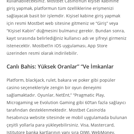
kullanabileceksiniz. Mostbet Casino’nun kişisel kabinine
giriş yapmak, platformun tüm özelliklerine erişmenizi
sağlayacak basit bir işlemdir. Kişisel kabine giriş yapmak
için resmi Mostbet web sitesine gitmeniz ve “Giriş” veya
“Kişisel Kabin” düğmesini bulmanız gerekir. Bundan sonra,
kayıt sırasında belirlediğiniz kullanıcı adı ve şifreyi girmeniz
istenecektir. Mostbet’in iOS uygulaması, App Store
üzerinden resmi olarak indirilebilir.
Canlı Bahis: Yüksek Oranlar” “Ve İmkanlar
Platform, blackjack, rulet, bakara ve poker gibi popüler
casino seçenekleriyle zengin bir oyun deneyimi
sağlamaktadır. Oyunlar, NetEnt,” “Pragmatic Play,
Microgaming ve Evolution Gaming gibi 60’tan fazla sağlayıcı
tarafından desteklenmektedir. Mostbet Casino’da
hesabınıza website sitesinde ve mobil uygulamada bulunan
çeşitli yollarla para yükleyebilirsiniz. Visa, Mastercard,
Istitutore banka kartlarının yanı sıra QIWI, WebMoney,