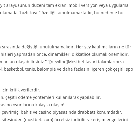
 Kayıt arayüzünün düzeni tam ekran, mobil versiyon veya uygulama
uygulamada “hızlı kayıt” özelliği sunulmamaktadır, bu nedenle bu
n sırasında değiştiği unutulmamalıdır. Her şey katılımcıların ne tür
ahisleri yapmadan önce, dinamikleri dikkatlice okumak önemlidir.
man an ulaşabilirsiniz.” “[newline]Mostbet favori takımlarınıza
 basketbol, tenis, balompié ve daha fazlasını içeren çok çeşitli spo
için kritik verilerdir.
 çeşitli ödeme yöntemleri kullanılarak yapılabilir.
casino oyunlarına kolayca ulaşın!
de çevrimiçi bahis ve casino piyasasında drabbats konumdadır.
itesinden (mostbet. com) ücretsiz indirilir ve erişim engellerini