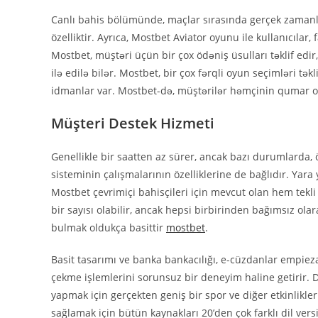
Canlı bahis bölümünde, maçlar sırasında gerçek zamanlı
özelliktir. Ayrıca, Mostbet Aviator oyunu ile kullanıcılar,
Mostbet, müştəri üçün bir çox ödəniş üsulları təklif edir
ilə edilə bilər. Mostbet, bir çox fərqli oyun seçimləri təkl
idmanlar var. Mostbet-də, müştərilər həmçinin qumar oy
Müşteri Destek Hizmeti
Genellikle bir saatten az sürer, ancak bazı durumlarda
sisteminin çalışmalarının özelliklerine de bağlıdır. Yara
Mostbet çevrimiçi bahisçileri için mevcut olan hem tekli
bir sayısı olabilir, ancak hepsi birbirinden bağımsız olar
bulmak oldukça basittir
mostbet
.
Basit tasarımı ve banka bankacılığı, e-cüzdanlar empieza
çekme işlemlerini sorunsuz bir deneyim haline getirir. 
yapmak için gerçekten geniş bir spor ve diğer etkinlikler
sağlamak için bütün kaynakları 20’den çok farklı dil vers