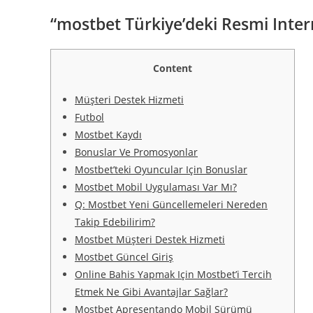
“mostbet Türkiye’deki Resmi Intern
Content
Müşteri Destek Hizmeti
Futbol
Mostbet Kaydı
Bonuslar Ve Promosyonlar
Mostbet’teki Oyuncular Için Bonuslar
Mostbet Mobil Uygulaması Var Mı?
Q: Mostbet Yeni Güncellemeleri Nereden
Takip Edebilirim?
Mostbet Müşteri Destek Hizmeti
Mostbet Güncel Giriş
Online Bahis Yapmak Için Mostbet’i Tercih
Etmek Ne Gibi Avantajlar Sağlar?
Mostbet Apresentando Mobil Sürümü